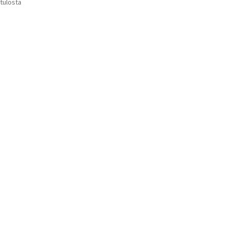
Suosituimmat
 tulosta
Voit
ensin
tehdä
valinnat
tuotteen
sivulla.