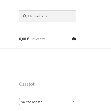
Etsi:
Haku
0,00
€
0 tuotetta
rat
Osastot
Valitse osasto