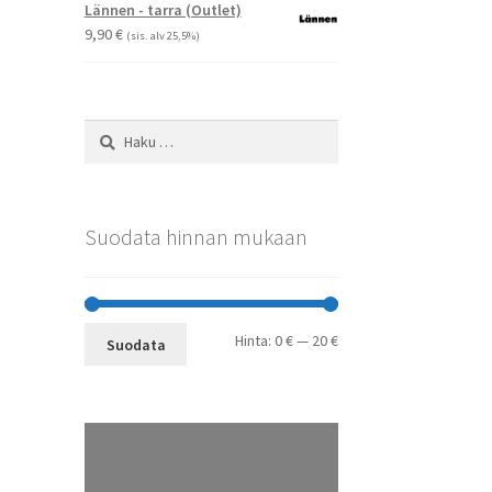
-
Lännen - tarra (Outlet)
29,90 €
9,90
€
(sis. alv 25,5%)
Haku:
Suodata hinnan mukaan
Minimihinta
Maksimihinta
Hinta:
0 €
—
20 €
Suodata