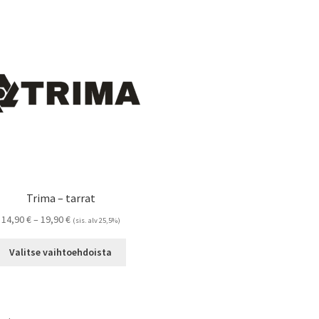
Trima – tarrat
Hintaluokka:
14,90
€
–
19,90
€
(sis. alv 25,5%)
14,90 €
Tällä
-
Valitse vaihtoehdoista
tuotteella
19,90 €
on
useampi
muunnelma.