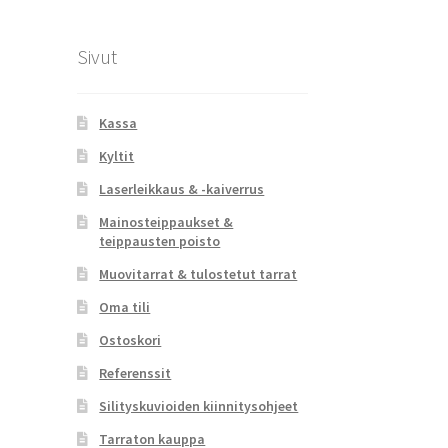
Sivut
Kassa
Kyltit
Laserleikkaus & -kaiverrus
Mainosteippaukset &
teippausten poisto
Muovitarrat & tulostetut tarrat
Oma tili
Ostoskori
Referenssit
Silityskuvioiden kiinnitysohjeet
Tarraton kauppa