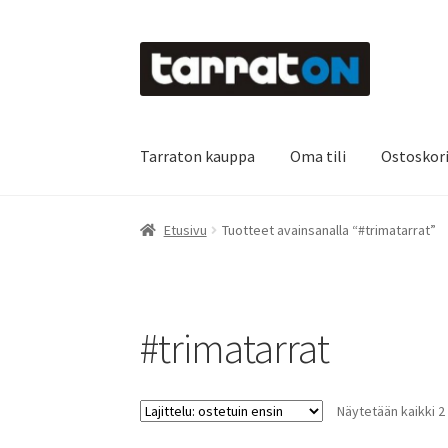
Siirry
Siirry
navigointiin
sisältöön
Tarraton kauppa
Oma tili
Ostoskor
Etusivu
Kyltit
Laserleikkaus & -kaiverrus
Main
Etusivu
Tuotteet avainsanalla “#trimatarrat”
Oma tili
Ostoskori
Referenssit
Silityskuvioid
Tietoa meistä
Toimitusehdot
Värikartta
Kas
#trimatarrat
Näytetään kaikki 2