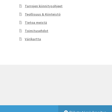
Tarrojen kiinnitysohjeet
Teollisuus & Kiinteistö
Tietoa meistä
Toimitusehdot
Värikartta