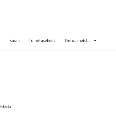
i
Kassa
Toimitusehdot
Tietoa meistä
osteippaukset & teippausten poisto
Muovitarrat & tulostetut tar
en kiinnitysohjeet
Tarrojen kiinnitysohjeet
Teollisuus & Kiinteistö
sa
Suosituimmat
 tulosta
ensin