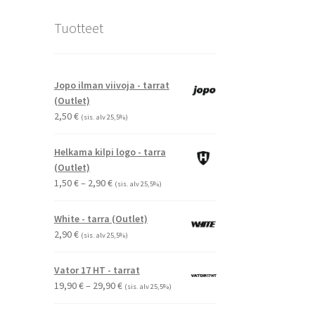
Tuotteet
Jopo ilman viivoja - tarrat
(Outlet)
2,50
€
(sis. alv 25,5%)
Helkama kilpi logo - tarra
(Outlet)
Hintaluokka:
1,50
€
–
2,90
€
(sis. alv 25,5%)
1,50 €
-
White - tarra (Outlet)
2,90 €
2,90
€
(sis. alv 25,5%)
Vator 17 HT - tarrat
Hintaluokka:
19,90
€
–
29,90
€
(sis. alv 25,5%)
19,90 €