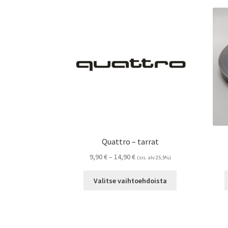
Quattro – tarrat
Hintaluokka:
9,90
€
–
14,90
€
(sis. alv 25,5%)
9,90 €
Tällä
-
Valitse vaihtoehdoista
tuotteella
14,90 €
on
useampi
muunnelma.