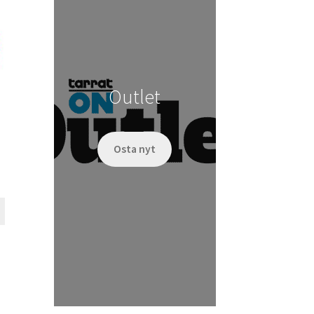
tehdä
valinnat
tuotteen
sivulla.
Outlet
Osta nyt
Tällä
tuotteella
on
useampi
muunnelma.
Voit
tehdä
valinnat