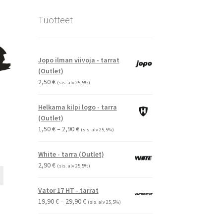
Tuotteet
Jopo ilman viivoja - tarrat
(Outlet)
2,50
€
(sis. alv 25,5%)
Helkama kilpi logo - tarra
(Outlet)
Hintaluokka:
1,50
€
–
2,90
€
(sis. alv 25,5%)
1,50 €
-
White - tarra (Outlet)
2,90 €
2,90
€
(sis. alv 25,5%)
Tällä
tuotteella
Vator 17 HT - tarrat
on
Hintaluokka:
19,90
€
–
29,90
€
(sis. alv 25,5%)
useampi
19,90 €
muunnelma.