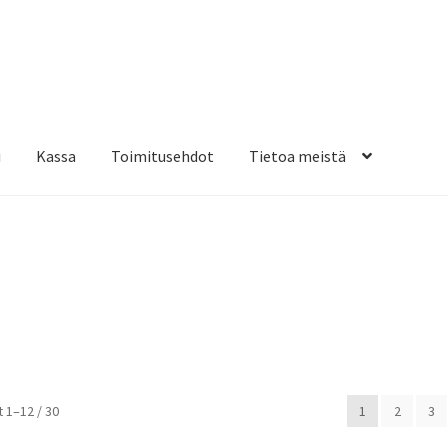
i
Kassa
Toimitusehdot
Tietoa meistä
osteippaukset & teippausten poisto
Muovitarrat & tulostetut tar
en kiinnitysohjeet
Tarrojen kiinnitysohjeet
Teollisuus & Kiinteistö
sa
Suosituimmat
 1–12 / 30
1
2
3
ensin