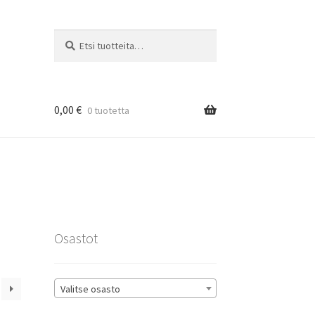
Etsi:
Haku
0,00
€
0 tuotetta
rat
Osastot
Valitse osasto