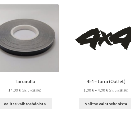
Tarrarulla
4×4 – tarra (Outlet)
Hintaluokka:
14,90
€
1,90
€
–
4,90
€
(sis. alv 25,5%)
(sis. alv 25,5%)
1,90 €
Tällä
-
Valitse vaihtoehdoista
Valitse vaihtoehdoista
tuotteella
4,90 €
on
useampi
muunnelma.