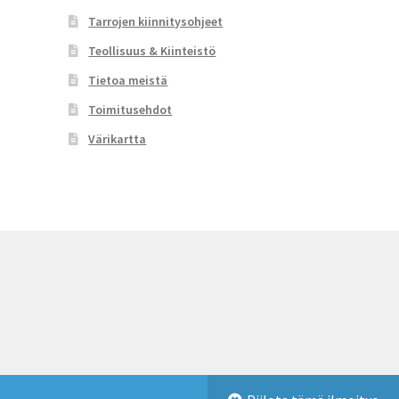
sivulla.
Tarrojen kiinnitysohjeet
Teollisuus & Kiinteistö
Tietoa meistä
Toimitusehdot
Värikartta