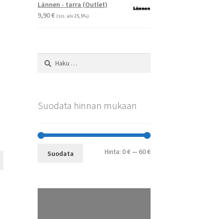
-
Voit
Lännen - tarra (Outlet)
29,90 €
tehdä
9,90
€
(sis. alv 25,5%)
valinnat
tuotteen
sivulla.
Haku:
Suodata hinnan mukaan
Minimihinta
Maksimihinta
Hinta:
0 €
—
60 €
Suodata
Tällä
tuotteella
on
useampi
muunnelma.
Voit