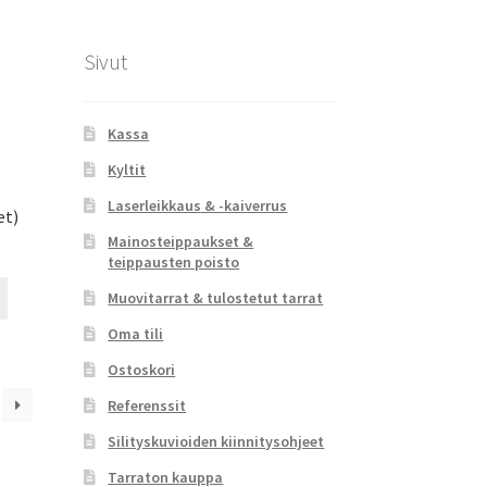
tuotteen
sivulla.
Sivut
Kassa
Kyltit
Laserleikkaus & -kaiverrus
et)
Mainosteippaukset &
teippausten poisto
Tällä
Muovitarrat & tulostetut tarrat
tuotteella
Oma tili
on
useampi
Ostoskori
muunnelma.
Referenssit
Voit
tehdä
Silityskuvioiden kiinnitysohjeet
valinnat
Tarraton kauppa
tuotteen