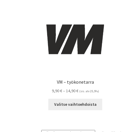
VM – työkonetarra
Hintaluokka:
9,90
€
–
14,90
€
(sis. alv 25,5%)
9,90 €
Tällä
-
Valitse vaihtoehdoista
tuotteella
14,90 €
on
useampi
muunnelma.