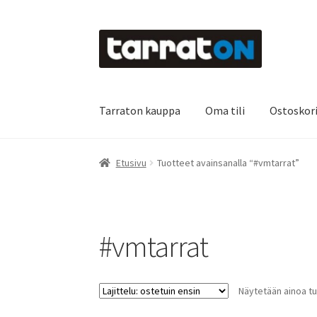
Siirry
Siirry
navigointiin
sisältöön
Tarraton kauppa
Oma tili
Ostoskor
Etusivu
Kyltit
Laserleikkaus & -kaiverrus
Main
Etusivu
Tuotteet avainsanalla “#vmtarrat”
Oma tili
Ostoskori
Referenssit
Silityskuvioid
Tietoa meistä
Toimitusehdot
Värikartta
Kas
#vmtarrat
Näytetään ainoa tu