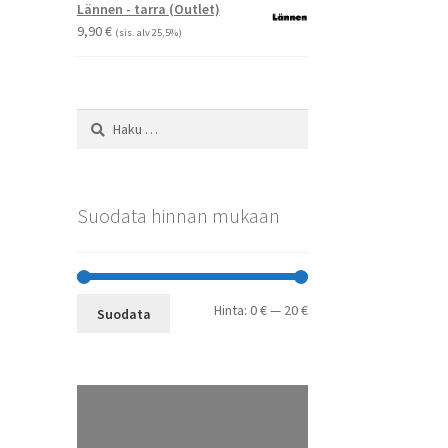
-
Lännen - tarra (Outlet)
29,90 €
9,90
€
(sis. alv 25,5%)
Haku:
Suodata hinnan mukaan
Minimihinta
Maksimihinta
Hinta:
0 €
—
20 €
Suodata