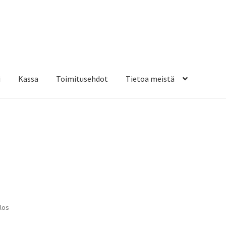
i
Kassa
Toimitusehdot
Tietoa meistä
osteippaukset & teippausten poisto
Muovitarrat & tulostetut tar
en kiinnitysohjeet
Tarrojen kiinnitysohjeet
Teollisuus & Kiinteistö
sa
los