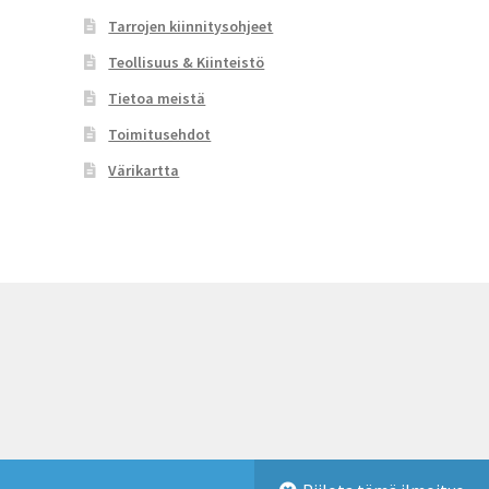
Tarrojen kiinnitysohjeet
Teollisuus & Kiinteistö
Tietoa meistä
Toimitusehdot
Värikartta