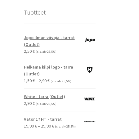
Tuotteet
Jopo ilman viivoja - tarrat
(Outlet)
2,50
€
(sis. alv 25,5%)
Helkama kilpi logo - tarra
(Outlet)
Hintaluokka:
1,50
€
–
2,90
€
(sis. alv 25,5%)
1,50 €
-
White - tarra (Outlet)
2,90 €
2,90
€
(sis. alv 25,5%)
Vator 17 HT - tarrat
Hintaluokka:
19,90
€
–
29,90
€
(sis. alv 25,5%)
19,90 €