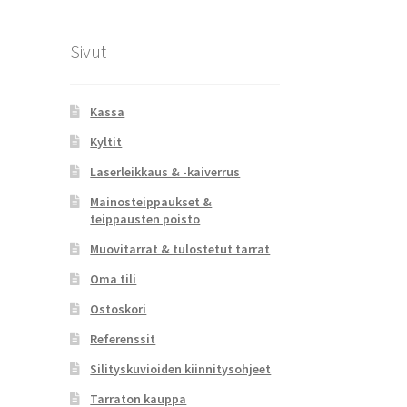
Sivut
Kassa
Kyltit
Laserleikkaus & -kaiverrus
Mainosteippaukset &
teippausten poisto
Muovitarrat & tulostetut tarrat
Oma tili
Ostoskori
Referenssit
Silityskuvioiden kiinnitysohjeet
Tarraton kauppa