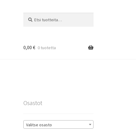
Etsi:
Haku
0,00
€
0 tuotetta
rat
Osastot
Valitse osasto