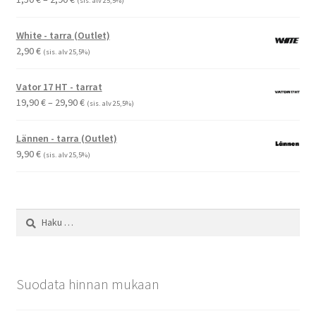
(sis. alv 25,5%)
1,50 €
-
White - tarra (Outlet)
2,90 €
2,90
€
(sis. alv 25,5%)
Vator 17 HT - tarrat
Hintaluokka:
19,90
€
–
29,90
€
(sis. alv 25,5%)
19,90 €
-
Lännen - tarra (Outlet)
29,90 €
9,90
€
(sis. alv 25,5%)
Haku:
Suodata hinnan mukaan