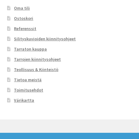
Oma tili
Ostoskori
Referenssit
Silityskuvioiden kiinnitysohjeet
Tarraton kauppa
Tarrojen kiinnitysohjeet
Teollisuus & Kiinteistö
Tietoa meistä
Toimitusehdot
Värikartta