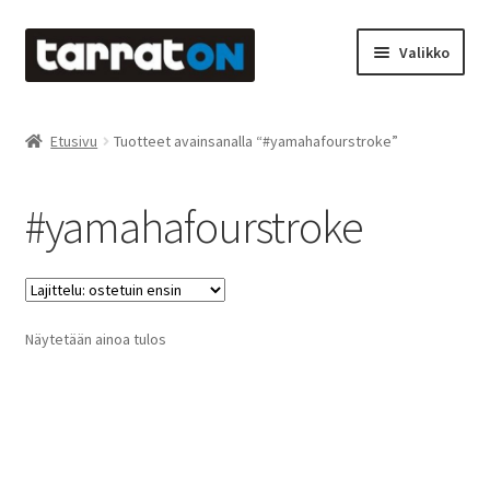
Siirry
Siirry
Valikko
navigointiin
sisältöön
Etusivu
Etusivu
Tuotteet avainsanalla “#yamahafourstroke”
Kyltit
#yamahafourstroke
Laserleikkaus & -kaiverrus
Mainosteippaukset & teippausten poisto
Näytetään ainoa tulos
Muovitarrat & tulostetut tarrat
Oma tili
Ostoskori