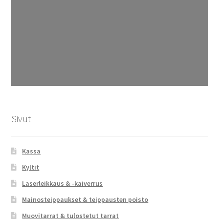
Sivut
Kassa
Kyltit
Laserleikkaus & -kaiverrus
Mainosteippaukset & teippausten poisto
Muovitarrat & tulostetut tarrat