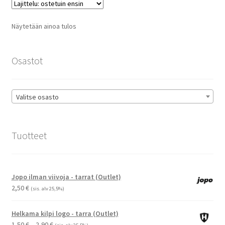
Voit
tehdä
Näytetään ainoa tulos
valinnat
tuotteen
sivulla.
Osastot
Valitse osasto
Tuotteet
Jopo ilman viivoja - tarrat (Outlet)
2,50
€
(sis. alv 25,5%)
Helkama kilpi logo - tarra (Outlet)
Hintaluokka:
1,50
€
–
2,90
€