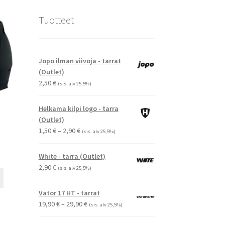
Tuotteet
Jopo ilman viivoja - tarrat
(Outlet)
2,50
€
(sis. alv 25,5%)
Helkama kilpi logo - tarra
(Outlet)
Hintaluokka:
1,50
€
–
2,90
€
(sis. alv 25,5%)
1,50 €
-
White - tarra (Outlet)
2,90 €
2,90
€
(sis. alv 25,5%)
Tällä
tuotteella
Vator 17 HT - tarrat
on
Hintaluokka:
19,90
€
–
29,90
€
(sis. alv 25,5%)
useampi
19,90 €
muunnelma.