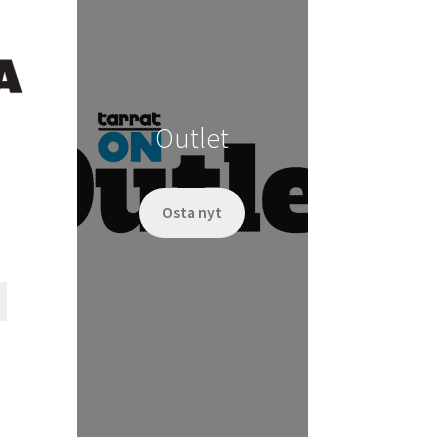
tehdä
valinnat
tuotteen
sivulla.
Outlet
Osta nyt
Tällä
tuotteella
on
useampi
muunnelma.
Voit
tehdä
valinnat