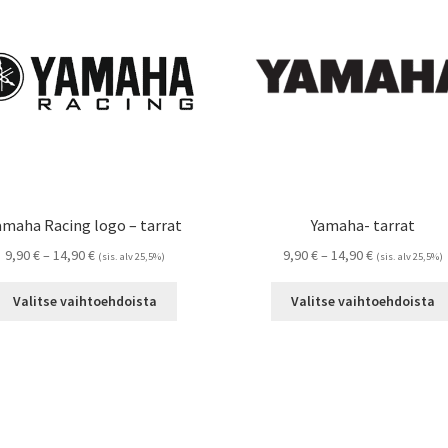
tehdä
valinnat
tuotteen
sivulla.
amaha Racing logo – tarrat
Yamaha- tarrat
Hintaluokka:
Hintaluokka:
9,90
€
–
14,90
€
9,90
€
–
14,90
€
(sis. alv 25,5%)
(sis. alv 25,5%)
9,90 €
9,90 €
Tällä
-
-
Valitse vaihtoehdoista
Valitse vaihtoehdoista
tuotteella
14,90 €
14,90 €
on
useampi
muunnelma.
Voit
tehdä
valinnat