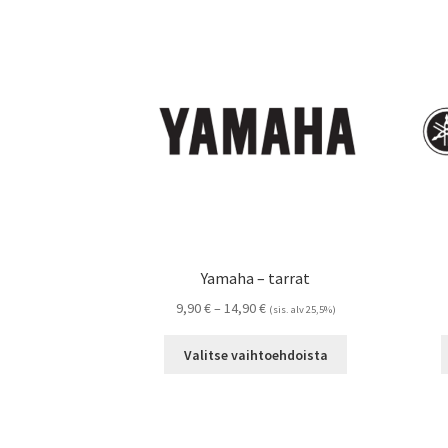
Yamaha – tarrat
Hintaluokka:
9,90
€
–
14,90
€
(sis. alv 25,5%)
9,90 €
Tällä
-
Valitse vaihtoehdoista
tuotteella
14,90 €
on
useampi
muunnelma.