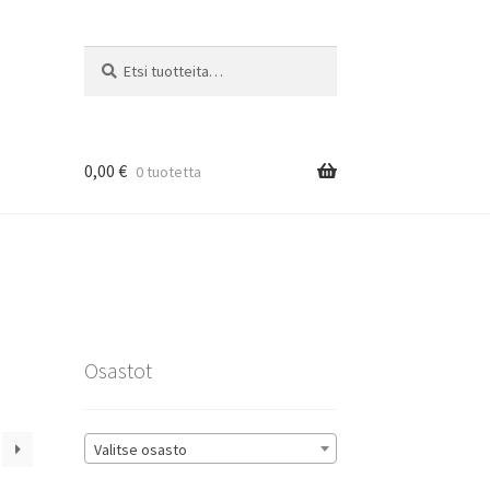
Etsi:
Haku
0,00
€
0 tuotetta
rat
Osastot
Valitse osasto