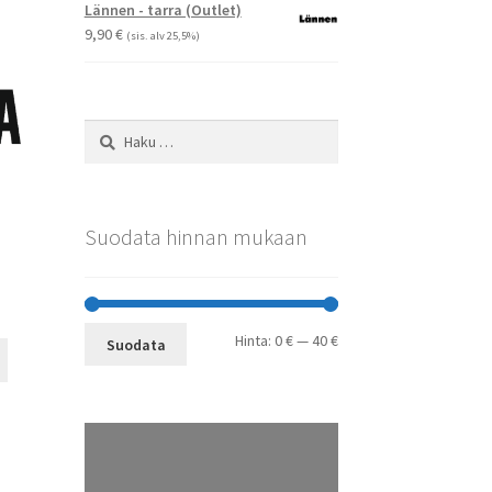
-
Voit
Lännen - tarra (Outlet)
29,90 €
tehdä
9,90
€
(sis. alv 25,5%)
valinnat
tuotteen
sivulla.
Haku:
Suodata hinnan mukaan
Minimihinta
Maksimihinta
Hinta:
0 €
—
40 €
Suodata
Tällä
tuotteella
on
useampi
muunnelma.
Voit