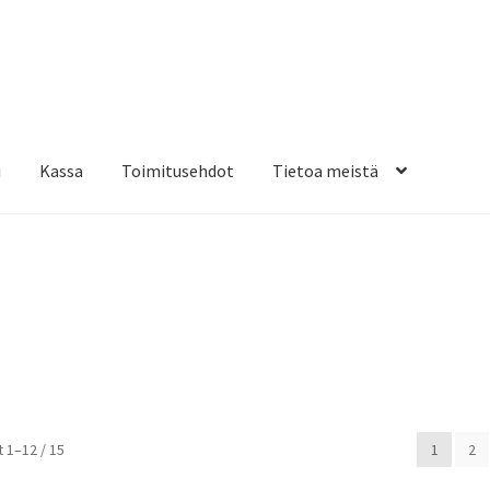
i
Kassa
Toimitusehdot
Tietoa meistä
osteippaukset & teippausten poisto
Muovitarrat & tulostetut tar
en kiinnitysohjeet
Tarrojen kiinnitysohjeet
Teollisuus & Kiinteistö
sa
Suosituimmat
 1–12 / 15
1
2
ensin