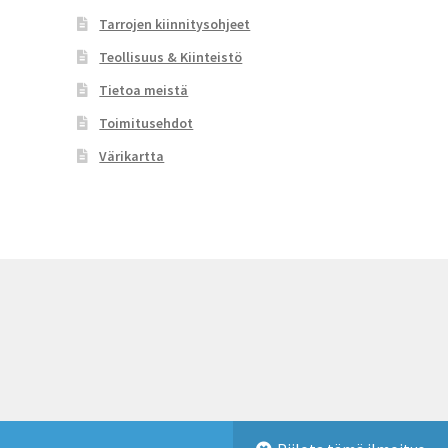
sivulla.
Tarrojen kiinnitysohjeet
Teollisuus & Kiinteistö
Tietoa meistä
Toimitusehdot
Värikartta