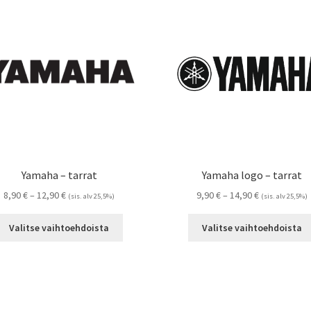
Voit
tehdä
valinnat
tuotteen
sivulla.
Yamaha – tarrat
Yamaha logo – tarrat
Hintaluokka:
Hintaluokka:
8,90
€
–
12,90
€
9,90
€
–
14,90
€
(sis. alv 25,5%)
(sis. alv 25,5%)
8,90 €
9,90 €
Tällä
-
-
Valitse vaihtoehdoista
Valitse vaihtoehdoista
tuotteella
12,90 €
14,90 €
on
useampi
muunnelma.
Voit