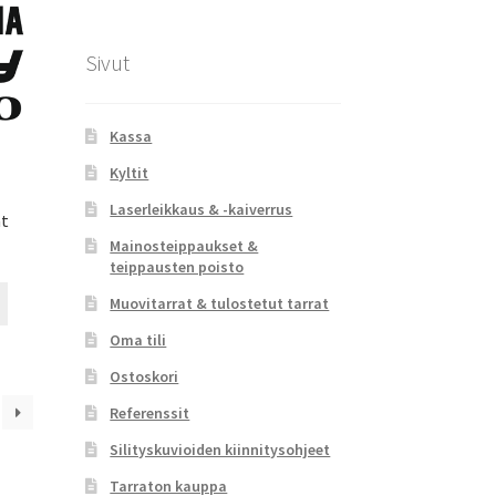
tuotteen
sivulla.
Sivut
Kassa
Kyltit
Laserleikkaus & -kaiverrus
at
Mainosteippaukset &
teippausten poisto
Tällä
Muovitarrat & tulostetut tarrat
tuotteella
Oma tili
on
useampi
Ostoskori
muunnelma.
Referenssit
Voit
tehdä
Silityskuvioiden kiinnitysohjeet
valinnat
Tarraton kauppa
tuotteen