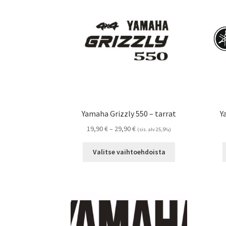
tehdä
valinnat
tuotteen
sivulla.
Yamaha Grizzly 550 – tarrat
Y
Hintaluokka:
19,90
€
–
29,90
€
(sis. alv 25,5%)
19,90 €
Tällä
-
Valitse vaihtoehdoista
tuotteella
29,90 €
on
useampi
muunnelma.
Voit
tehdä
valinnat