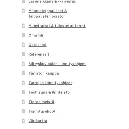
Laserleikkaus & -kaiverrus
Mainosteippaukset &
teippausten poisto
Muovitarrat & tulostetut tarrat
Oma tili
Ostoskori
Referenssit
Silityskuvioiden kiinnitysohjeet
Tarraton kauppa
Tarrojen kiinnitysohjeet
Teollisuus & Kiinteistö
Tietoa meistä
Toimitusehdot
Värikartta