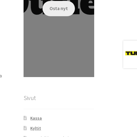
Osta nyt
a
Sivut
Kassa
Kyltit