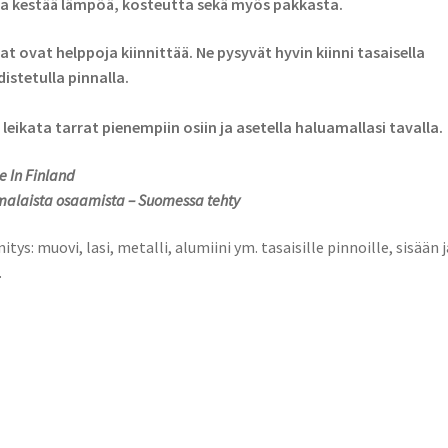
a kestää lämpöä, kosteutta sekä myös pakkasta.
at ovat helppoja kiinnittää. Ne pysyvät hyvin kiinni tasaisella
istetulla pinnalla.
 leikata tarrat pienempiin osiin ja asetella haluamallasi tavalla.
 In Finland
alaista osaamista – Suomessa tehty
nitys: muovi, lasi, metalli, alumiini ym. tasaisille pinnoille, sisään j
.