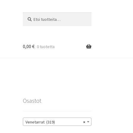
Etsi:
Haku
0,00
€
0 tuotetta
rat
Osastot
Venetarrat (319)
×