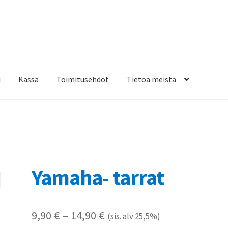
i
Kassa
Toimitusehdot
Tietoa meistä
osteippaukset & teippausten poisto
Muovitarrat & tulostetut tar
en kiinnitysohjeet
Tarrojen kiinnitysohjeet
Teollisuus & Kiinteistö
sa
Yamaha- tarrat
Hintaluokka:
9,90
€
–
14,90
€
(sis. alv 25,5%)