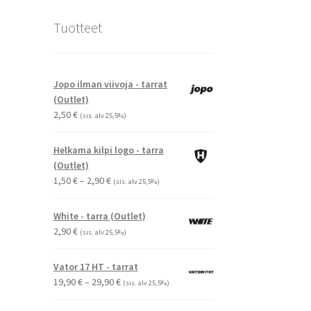
Tuotteet
Jopo ilman viivoja - tarrat
(Outlet)
2,50
€
(sis. alv 25,5%)
Helkama kilpi logo - tarra
(Outlet)
Hintaluokka:
1,50
€
–
2,90
€
(sis. alv 25,5%)
1,50 €
-
White - tarra (Outlet)
2,90 €
2,90
€
(sis. alv 25,5%)
Vator 17 HT - tarrat
Hintaluokka:
19,90
€
–
29,90
€
(sis. alv 25,5%)
19,90 €