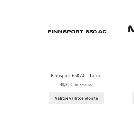
tuotteen
sivulla.
Finnsport 650 AC – tarrat
49,90
€
(sis. alv 25,5%)
Tällä
Valitse vaihtoehdoista
tuotteella
on
useampi
muunnelma.
Voit