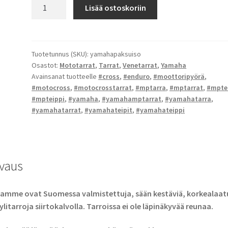
Yamaha-
Lisää ostoskoriin
tarrat
määrä
Tuotetunnus (SKU):
yamahapaksuiso
Osastot:
Mototarrat
,
Tarrat
,
Venetarrat
,
Yamaha
Avainsanat tuotteelle
#cross
,
#enduro
,
#moottoripyörä
,
#motocross
,
#motocrosstarrat
,
#mptarra
,
#mptarrat
,
#mpte
#mpteippi
,
#yamaha
,
#yamahamptarrat
,
#yamahatarra
,
#yamahatarrat
,
#yamahateipit
,
#yamahateippi
vaus
amme ovat Suomessa valmistettuja, sään kestäviä, korkealaatu
ylitarroja siirtokalvolla. Tarroissa ei ole läpinäkyvää reunaa.