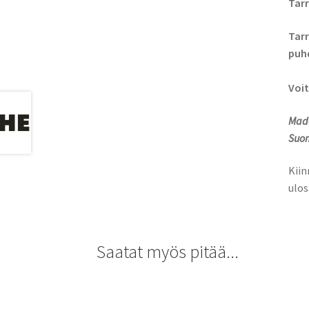
Tarr
Tarr
puhd
Voit
Made
Suom
Kiin
ulos
Saatat myös pitää...