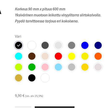
9,90 €
Korkeus 90 mm x pituus 600 mm
-
Yksivärinen muotoon leikattu vinyylitarra siirtokalvolla.
14,90 €
Pyydä tarvittaessa tarjous eri kokoisena.
Väri
9,90
€
(sis. alv 25,5%)