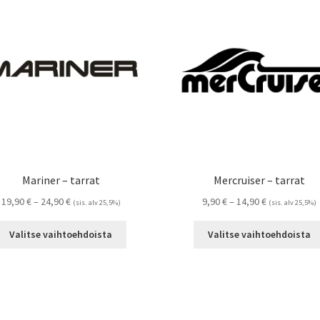
Mariner – tarrat
Mercruiser – tarrat
Hintaluokka:
Hintaluokka:
19,90
€
–
24,90
€
9,90
€
–
14,90
€
(sis. alv 25,5%)
(sis. alv 25,5%)
19,90 €
9,90 €
Tällä
-
-
Valitse vaihtoehdoista
Valitse vaihtoehdoista
tuotteella
24,90 €
14,90 €
on
useampi
muunnelma.
Voit