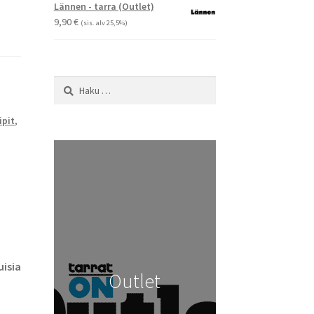
-
Lännen - tarra (Outlet)
29,90 €
9,90
€
(sis. alv 25,5%)
Haku:
ipit
,
isia
Outlet