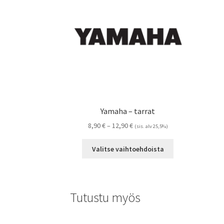
Yamaha – tarrat
Hintaluokka:
8,90
€
–
12,90
€
(sis. alv 25,5%)
8,90 €
Tällä
-
Valitse vaihtoehdoista
tuotteella
12,90 €
on
useampi
muunnelma.
Tutustu myös
Voit
tehdä
valinnat