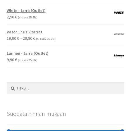
1,50 €
-
White - tarra (Outlet)
2,90 €
2,90
€
(sis. alv 25,5%)
Vator 17 HT - tarrat
Hintaluokka:
19,90
€
–
29,90
€
(sis. alv 25,5%)
19,90 €
-
Lännen - tarra (Outlet)
29,90 €
9,90
€
(sis. alv 25,5%)
Haku:
Suodata hinnan mukaan