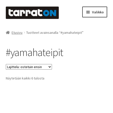
Siirry
Siirry
Valikko
navigointiin
sisältöön
Etusivu
Etusivu
Tuotteet avainsanalla “#yamahateipit”
Kyltit
#yamahateipit
Laserleikkaus & -kaiverrus
Mainosteippaukset & teippausten poisto
Suosituimmat
Näytetään kaikki 6 tulosta
Muovitarrat & tulostetut tarrat
ensin
Oma tili
Ostoskori