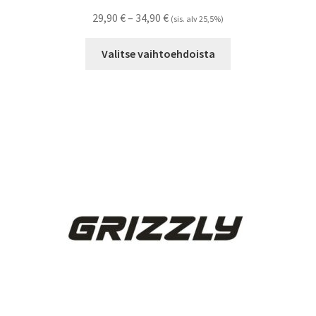
Hintaluokka:
29,90
€
–
34,90
€
(sis. alv 25,5%)
29,90 €
Tällä
-
Valitse vaihtoehdoista
tuotteella
34,90 €
on
useampi
muunnelma.
Voit
tehdä
valinnat
tuotteen
sivulla.