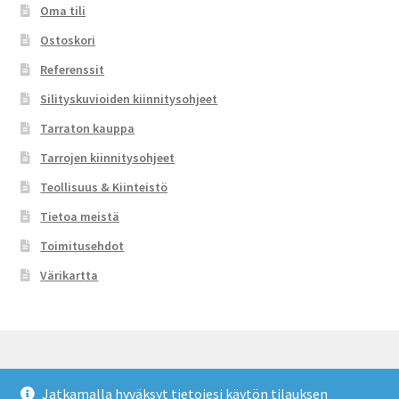
Oma tili
Ostoskori
Referenssit
Silityskuvioiden kiinnitysohjeet
Tarraton kauppa
Tarrojen kiinnitysohjeet
Teollisuus & Kiinteistö
Tietoa meistä
Toimitusehdot
Värikartta
Jatkamalla hyväksyt tietojesi käytön tilauksen