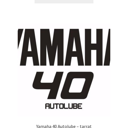
tuotteella
14,90 €
on
useampi
muunnelma.
Voit
tehdä
valinnat
tuotteen
sivulla.
Yamaha 40 Autolube – tarrat