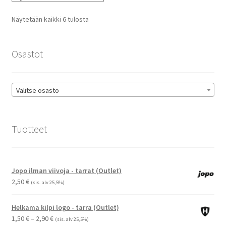
Voit
tehdä
Suosituimmat
Näytetään kaikki 6 tulosta
valinnat
ensin
tuotteen
sivulla.
Osastot
Valitse osasto
Tuotteet
Jopo ilman viivoja - tarrat (Outlet)
2,50
€
(sis. alv 25,5%)
Helkama kilpi logo - tarra (Outlet)
Hintaluokka:
1,50
€
–
2,90
€
(sis. alv 25,5%)