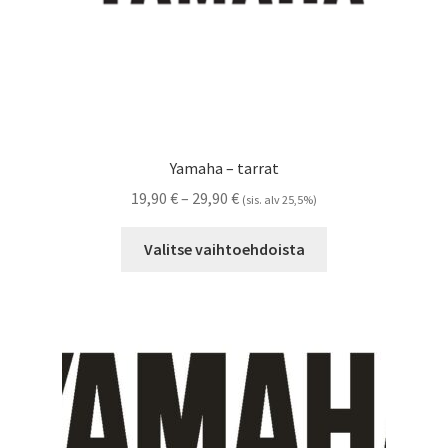
Yamaha – tarrat
Hintaluokka:
19,90
€
–
29,90
€
(sis. alv 25,5%)
19,90 €
Tällä
-
Valitse vaihtoehdoista
tuotteella
29,90 €
on
useampi
muunnelma.
Voit
tehdä
valinnat
tuotteen