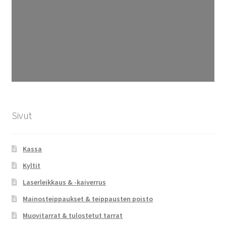
Sivut
Kassa
Kyltit
Laserleikkaus & -kaiverrus
Mainosteippaukset & teippausten poisto
Muovitarrat & tulostetut tarrat