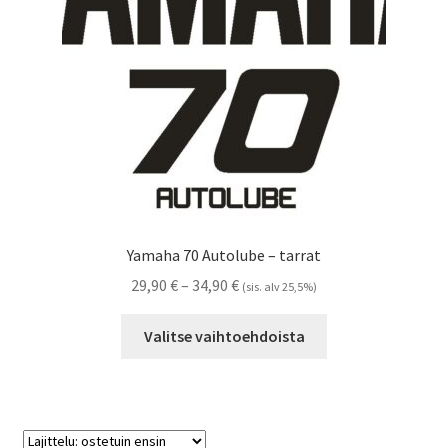
sivulla.
Yamaha 70 Autolube – tarrat
Hintaluokka:
29,90
€
–
34,90
€
(sis. alv 25,5%)
29,90 €
Tällä
-
Valitse vaihtoehdoista
tuotteella
34,90 €
on
useampi
muunnelma.