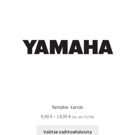
Voit
tehdä
valinnat
tuotteen
sivulla.
Yamaha- tarrat
Hintaluokka:
9,90
€
–
14,90
€
(sis. alv 25,5%)
9,90 €
Tällä
-
Valitse vaihtoehdoista