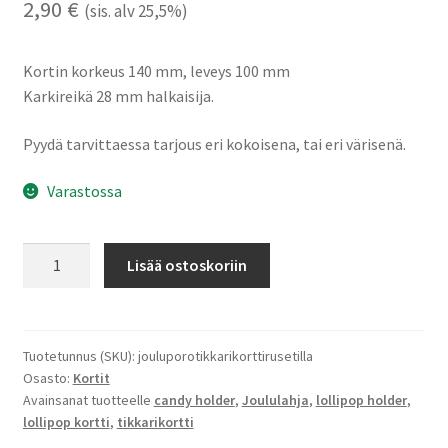
2,90
€
(sis. alv 25,5%)
Kortin korkeus 140 mm, leveys 100 mm
Karkireikä 28 mm halkaisija.
Pyydä tarvittaessa tarjous eri kokoisena, tai eri värisenä.
Varastossa
Jouluporo
Lisää ostoskoriin
rusetilla
-
tikkarikortti
määrä
Tuotetunnus (SKU):
jouluporotikkarikorttirusetilla
Osasto:
Kortit
Avainsanat tuotteelle
candy holder
,
Joululahja
,
lollipop holder
,
lollipop kortti
,
tikkarikortti