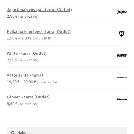
Jopo ilman viivoja - tarrat (Outlet)
2,50
€
(sis. alv 25,5%)
Helkama kilpi logo - tarra (Outlet)
Hintaluokka:
1,50
€
–
2,90
€
(sis. alv 25,5%)
1,50 €
-
White - tarra (Outlet)
2,90 €
2,90
€
(sis. alv 25,5%)
Vator 17 HT - tarrat
Hintaluokka:
19,90
€
–
29,90
€
(sis. alv 25,5%)
19,90 €
-
Lännen - tarra (Outlet)
29,90 €
9,90
€
(sis. alv 25,5%)
Haku: