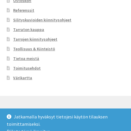
Ostoskori
Referenssit
Silityskuvioiden kiinnitysohjeet
Tarraton kauppa
Tarrojen kiinnitysohjeet
Teollisuus & Kiinteistö
Tietoa meistä
Toimitusehdot
Värikartta
Jatkamalla hyväksyt tietojesi käytön tilauksen
© Tarraton 2026
toimittamiseksi.
Toimitusehdot
Built with WooCommerce
.