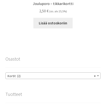
Jouluporo – tikkarikortti
2,50
€
(sis. alv 25,5%)
Lisää ostoskoriin
Osastot
Kortit (2)
×
Tuotteet