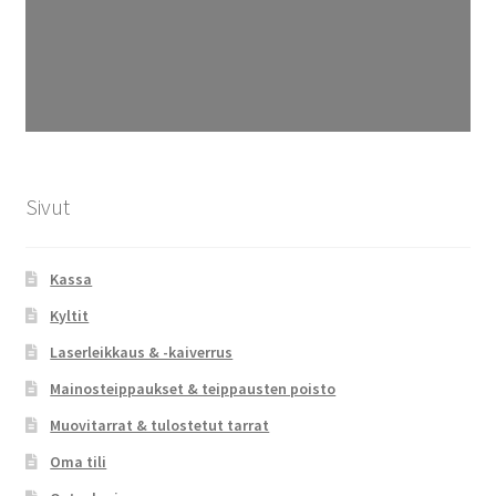
Sivut
Kassa
Kyltit
Laserleikkaus & -kaiverrus
Mainosteippaukset & teippausten poisto
Muovitarrat & tulostetut tarrat
Oma tili