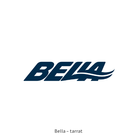
on
useampi
muunnelma.
Voit
tehdä
valinnat
tuotteen
sivulla.
Bella – tarrat