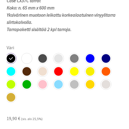
Case CX37C tarrat
-
Koko: n. 65 mm x 600 mm
22,90 €
Yksivärinen muotoon leikattu korkealaatuinen vinyylitarra
siirtokalvolla.
Tarrapaketti sisältää 2 kpl tarroja.
Väri
19,90
€
(sis. alv 25,5%)