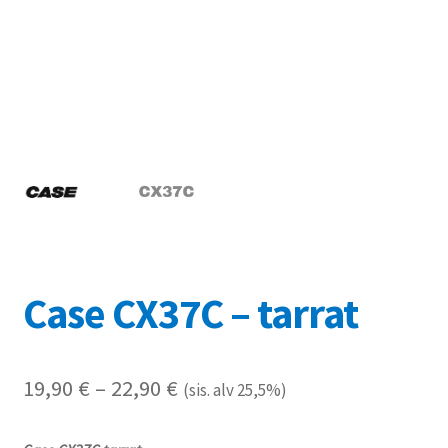
Referenssit
Silityskuvioiden kiinnitysohjeet
Tarrojen kiinnitysohjeet
Teollisuus & Kiinteistö
Tietoa meistä
Toimitusehdot
Case CX37C – tarrat
Värikartta
Hintaluokka:
19,90
€
–
22,90
€
(sis. alv 25,5%)
Kassa
19,90 €