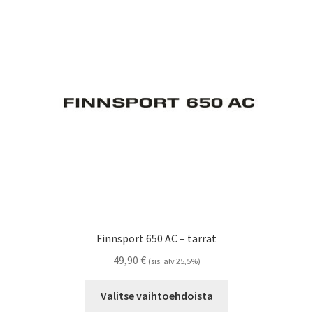
Voit
tehdä
valinnat
tuotteen
sivulla.
Finnsport 650 AC – tarrat
49,90
€
(sis. alv 25,5%)
Tällä
Valitse vaihtoehdoista
tuotteella