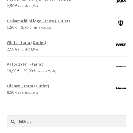
2,50
€
(sis. alv 25,5%)
Helkama kilpi logo - tarra (Outlet)
Hintaluokka:
1,50
€
–
2,90
€
(sis. alv 25,5%)
1,50 €
-
White - tarra (Outlet)
2,90 €
2,90
€
(sis. alv 25,5%)
Vator 17 HT - tarrat
Hintaluokka:
19,90
€
–
29,90
€
(sis. alv 25,5%)
19,90 €
-
Lännen - tarra (Outlet)
29,90 €
9,90
€
(sis. alv 25,5%)
Haku: