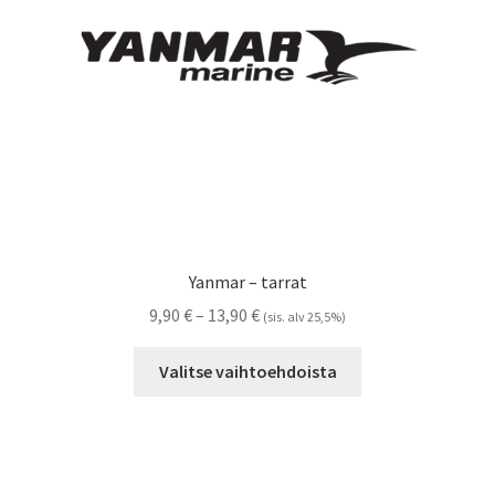
Yanmar – tarrat
Hintaluokka:
9,90
€
–
13,90
€
(sis. alv 25,5%)
9,90 €
Tällä
-
Valitse vaihtoehdoista
tuotteella
13,90 €
on
useampi
muunnelma.