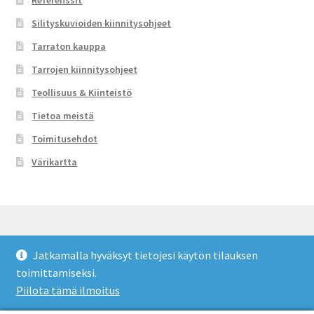
Referenssit
Silityskuvioiden kiinnitysohjeet
Tarraton kauppa
Tarrojen kiinnitysohjeet
Teollisuus & Kiinteistö
Tietoa meistä
Toimitusehdot
Värikartta
Jatkamalla hyväksyt tietojesi käytön tilauksen
© Tarraton 2026
toimittamiseksi.
Toimitusehdot
Built with WooCommerce
.
Piilota tämä ilmoitus