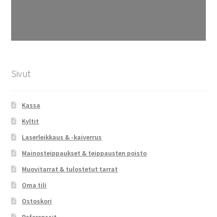
Sivut
Kassa
Kyltit
Laserleikkaus & -kaiverrus
Mainosteippaukset & teippausten poisto
Muovitarrat & tulostetut tarrat
Oma tili
Ostoskori