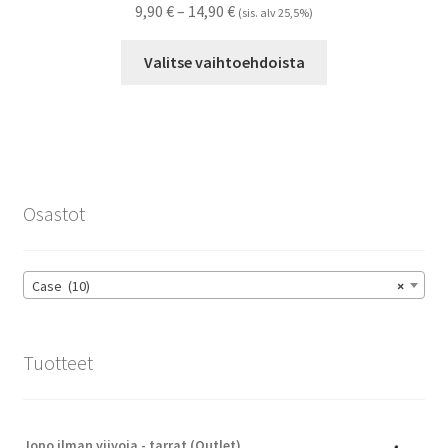
Hintaluokka:
9,90
€
–
14,90
€
(sis. alv 25,5%)
9,90 €
Tällä
-
Valitse vaihtoehdoista
tuotteella
14,90 €
on
useampi
muunnelma.
Voit
tehdä
Osastot
valinnat
tuotteen
sivulla.
Case (10)
×
Tuotteet
Jopo ilman viivoja - tarrat (Outlet)