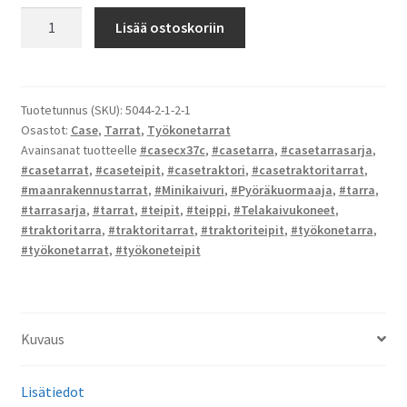
Case
Lisää ostoskoriin
CX37C
-
tarrat
määrä
Tuotetunnus (SKU):
5044-2-1-2-1
Osastot:
Case
,
Tarrat
,
Työkonetarrat
Avainsanat tuotteelle
#casecx37c
,
#casetarra
,
#casetarrasarja
,
#casetarrat
,
#caseteipit
,
#casetraktori
,
#casetraktoritarrat
,
#maanrakennustarrat
,
#Minikaivuri
,
#Pyöräkuormaaja
,
#tarra
,
#tarrasarja
,
#tarrat
,
#teipit
,
#teippi
,
#Telakaivukoneet
,
#traktoritarra
,
#traktoritarrat
,
#traktoriteipit
,
#työkonetarra
,
#työkonetarrat
,
#työkoneteipit
Kuvaus
Lisätiedot