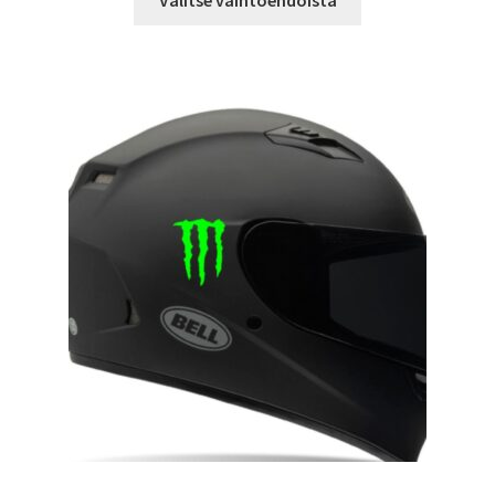
Valitse vaihtoehdoista
tuotteella
22,90 €
on
useampi
muunnelma.
Voit
tehdä
valinnat
tuotteen
sivulla.