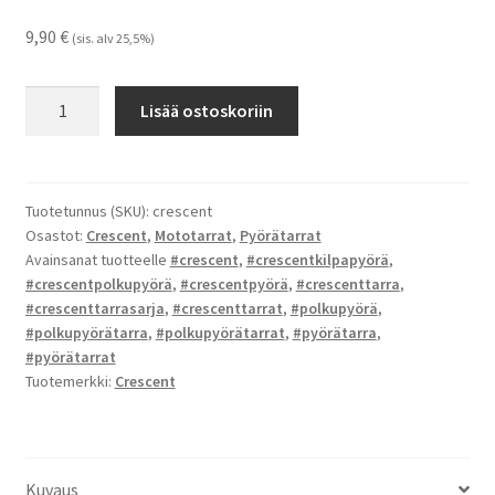
9,90
€
(sis. alv 25,5%)
Crescent
Lisää ostoskoriin
-
tarrat
määrä
Tuotetunnus (SKU):
crescent
Osastot:
Crescent
,
Mototarrat
,
Pyörätarrat
Avainsanat tuotteelle
#crescent
,
#crescentkilpapyörä
,
#crescentpolkupyörä
,
#crescentpyörä
,
#crescenttarra
,
#crescenttarrasarja
,
#crescenttarrat
,
#polkupyörä
,
#polkupyörätarra
,
#polkupyörätarrat
,
#pyörätarra
,
#pyörätarrat
Tuotemerkki:
Crescent
Kuvaus