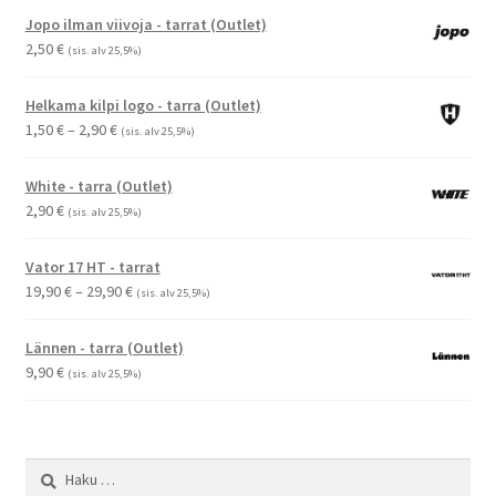
Jopo ilman viivoja - tarrat (Outlet)
2,50
€
(sis. alv 25,5%)
Helkama kilpi logo - tarra (Outlet)
Hintaluokka:
1,50
€
–
2,90
€
(sis. alv 25,5%)
1,50 €
-
White - tarra (Outlet)
2,90 €
2,90
€
(sis. alv 25,5%)
Vator 17 HT - tarrat
Hintaluokka:
19,90
€
–
29,90
€
(sis. alv 25,5%)
19,90 €
-
Lännen - tarra (Outlet)
29,90 €
9,90
€
(sis. alv 25,5%)
Haku: