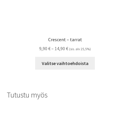
Crescent – tarrat
Hintaluokka:
9,90
€
–
14,90
€
(sis. alv 25,5%)
9,90 €
Tällä
-
Valitse vaihtoehdoista
tuotteella
14,90 €
on
useampi
muunnelma.
Tutustu myös
Voit
tehdä
valinnat
tuotteen
sivulla.