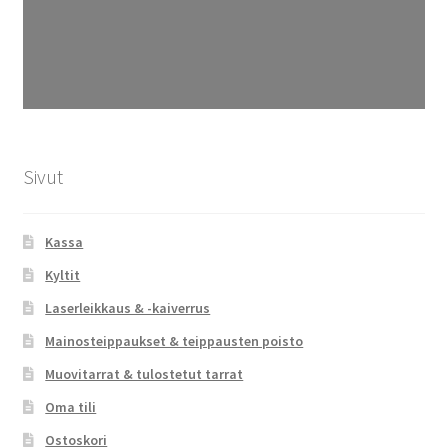
Sivut
Kassa
Kyltit
Laserleikkaus & -kaiverrus
Mainosteippaukset & teippausten poisto
Muovitarrat & tulostetut tarrat
Oma tili
Ostoskori