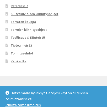
Referenssit
Silityskuvioiden kiinnitysohjeet
Tarraton kauppa
Tarrojen kiinnitysohjeet
Teollisuus & Kiinteistö
Tietoa meistä
Toimitusehdot
Värikartta
Jatkamalla hyväksyt tietojesi käytön tilauksen
© Tarraton 2026
toimittamiseksi.
Toimitusehdot
Built with WooCommerce
.
Piilota tämä ilmoitus