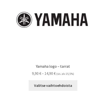
Yamaha logo – tarrat
Hintaluokka:
9,90
€
–
14,90
€
(sis. alv 25,5%)
9,90 €
Tällä
-
Valitse vaihtoehdoista
tuotteella
14,90 €
on
useampi