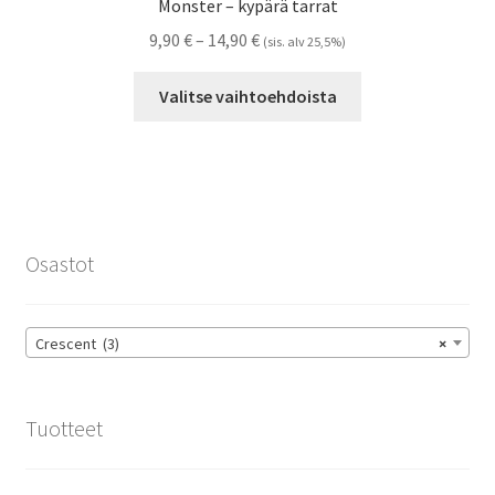
Monster – kypärä tarrat
Hintaluokka:
9,90
€
–
14,90
€
(sis. alv 25,5%)
9,90 €
Tällä
-
Valitse vaihtoehdoista
tuotteella
14,90 €
on
useampi
muunnelma.
Voit
tehdä
Osastot
valinnat
tuotteen
sivulla.
Crescent (3)
×
Tuotteet