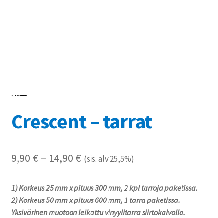
Referenssit
Silityskuvioiden kiinnitysohjeet
Tarrojen kiinnitysohjeet
Teollisuus & Kiinteistö
Crescent – tarrat
Tietoa meistä
Toimitusehdot
Hintaluokka:
9,90
€
–
14,90
€
(sis. alv 25,5%)
Värikartta
9,90 €
1) Korkeus 25 mm x pituus 300 mm, 2 kpl tarroja paketissa.
-
Kassa
2) Korkeus 50 mm x pituus 600 mm, 1 tarra paketissa.
14,90 €
Yksivärinen muotoon leikattu vinyylitarra siirtokalvolla.