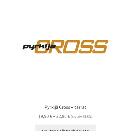
muunnelma.
Voit
tehdä
valinnat
tuotteen
sivulla.
Pyrkijä Cross – tarrat
Hintaluokka:
19,90
€
–
22,90
€
(sis. alv 25,5%)
19,90 €
Tällä
-