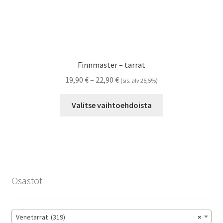
Finnmaster – tarrat
Hintaluokka:
19,90
€
–
22,90
€
(sis. alv 25,5%)
19,90 €
Tällä
-
Valitse vaihtoehdoista
tuotteella
22,90 €
on
useampi
muunnelma.
Voit
tehdä
Osastot
valinnat
tuotteen
sivulla.
Venetarrat (319)
×