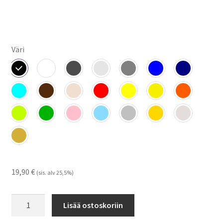
Väri
19,90
€
(sis. alv 25,5%)
Finnark
Lisää ostoskoriin
-