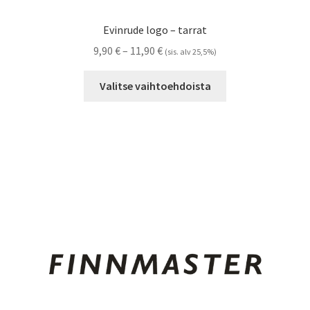
Evinrude logo – tarrat
Hintaluokka:
9,90
€
–
11,90
€
(sis. alv 25,5%)
9,90 €
Tällä
-
Valitse vaihtoehdoista
tuotteella
11,90 €
on
useampi
muunnelma.
Voit
tehdä
valinnat
tuotteen
sivulla.