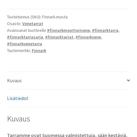
tarrat
määrä
Tuotetunnus (SKU):
Finnark-musta
Osasto:
Venetarrat
Avainsanat tuotteelle
#finnarkmoottorivene
,
#finnarktarra
,
#finnarktarrasarja
,
#finnarktarrat
,
#finnarkvene
,
#finnarkvenetarra
Tuotemerkki:
Finnark
Kuvaus
Lisätiedot
Kuvaus
Tarramme ovat Suomessa valmistettuja, sään kestäviä,