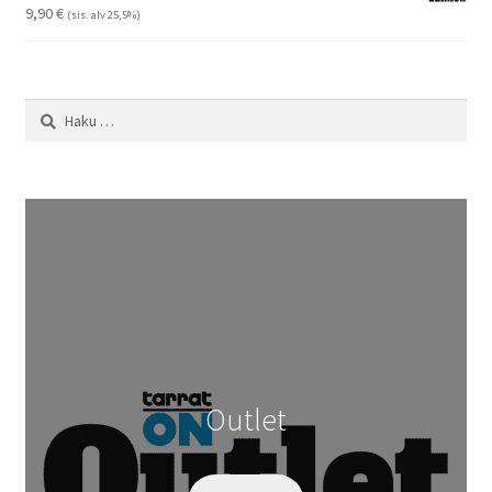
29,90 €
9,90
€
(sis. alv 25,5%)
Haku:
Outlet