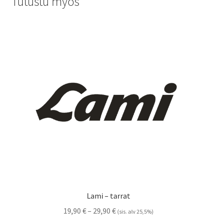
Tutustu myös
Lami – tarrat
Hintaluokka:
19,90
€
–
29,90
€
(sis. alv 25,5%)