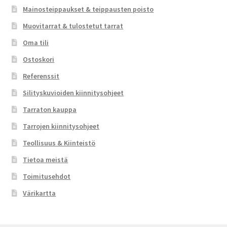
Mainosteippaukset & teippausten poisto
Muovitarrat & tulostetut tarrat
Oma tili
Ostoskori
Referenssit
Silityskuvioiden kiinnitysohjeet
Tarraton kauppa
Tarrojen kiinnitysohjeet
Teollisuus & Kiinteistö
Tietoa meistä
Toimitusehdot
Värikartta