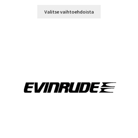
19,90 €
Tällä
-
Valitse vaihtoehdoista
tuotteella
29,90 €
on
useampi
muunnelma.
Voit
tehdä
valinnat
tuotteen
sivulla.