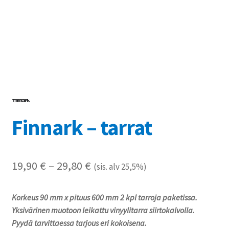
Referenssit
Silityskuvioiden kiinnitysohjeet
Tarrojen kiinnitysohjeet
Teollisuus & Kiinteistö
Finnark – tarrat
Tietoa meistä
Toimitusehdot
Hintaluokka:
19,90
€
–
29,80
€
(sis. alv 25,5%)
Värikartta
19,90 €
Korkeus 90 mm x pituus 600 mm 2 kpl tarroja paketissa.
-
Kassa
Yksivärinen muotoon leikattu vinyylitarra siirtokalvolla.
29,80 €
Pyydä tarvittaessa tarjous eri kokoisena.