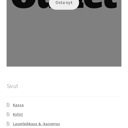
Osta nyt
Sivut
Kassa
Kyltit
Laserleikkaus & -kaiverrus