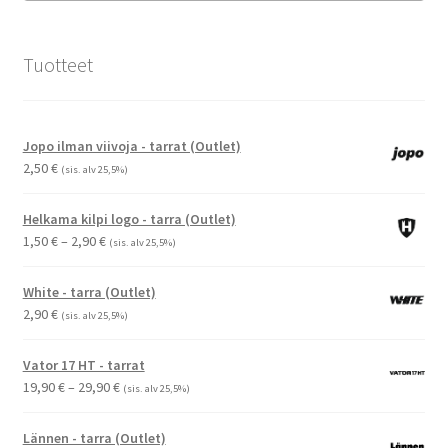
Tuotteet
Jopo ilman viivoja - tarrat (Outlet)
2,50
€
(sis. alv 25,5%)
Helkama kilpi logo - tarra (Outlet)
Hintaluokka:
1,50
€
–
2,90
€
(sis. alv 25,5%)
1,50 €
-
White - tarra (Outlet)
2,90 €
2,90
€
(sis. alv 25,5%)
Vator 17 HT - tarrat
Hintaluokka:
19,90
€
–
29,90
€
(sis. alv 25,5%)
19,90 €
-
Lännen - tarra (Outlet)