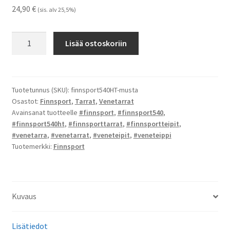
24,90
€
(sis. alv 25,5%)
Finnsport
Lisää ostoskoriin
540
HT-
tarrat
määrä
Tuotetunnus (SKU):
finnsport540HT-musta
Osastot:
Finnsport
,
Tarrat
,
Venetarrat
Avainsanat tuotteelle
#finnsport
,
#finnsport540
,
#finnsport540ht
,
#finnsporttarrat
,
#finnsportteipit
,
#venetarra
,
#venetarrat
,
#veneteipit
,
#veneteippi
Tuotemerkki:
Finnsport
Kuvaus
Lisätiedot