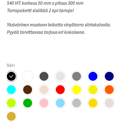
540 HT: korkeus 50 mm x pituus 300 mm
27,90 €
Tarrapaketti sisältää 2 kpl tarroja!
Yksivärinen muotoon leikattu vinylitarra siirtokalvolla.
Pyydä tarvittaessa tarjous eri kokoisena.
Väri