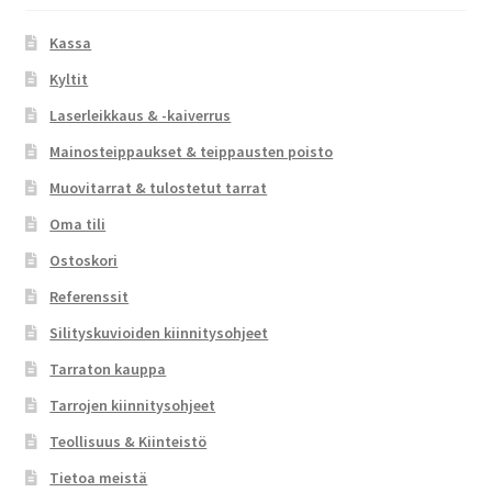
Kassa
Kyltit
Laserleikkaus & -kaiverrus
Mainosteippaukset & teippausten poisto
Muovitarrat & tulostetut tarrat
Oma tili
Ostoskori
Referenssit
Silityskuvioiden kiinnitysohjeet
Tarraton kauppa
Tarrojen kiinnitysohjeet
Teollisuus & Kiinteistö
Tietoa meistä