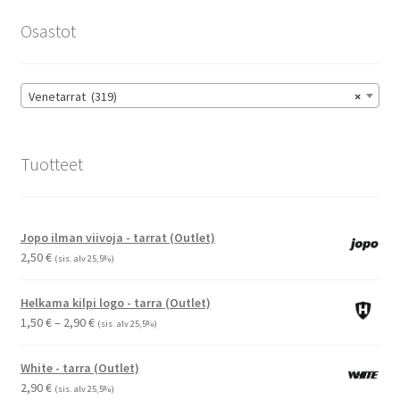
tehdä
Osastot
valinnat
tuotteen
sivulla.
Venetarrat (319)
×
Tuotteet
Jopo ilman viivoja - tarrat (Outlet)
2,50
€
(sis. alv 25,5%)
Helkama kilpi logo - tarra (Outlet)
Hintaluokka:
1,50
€
–
2,90
€
(sis. alv 25,5%)
1,50 €
-
White - tarra (Outlet)
2,90 €
2,90
€
(sis. alv 25,5%)