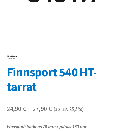
Referenssit
Silityskuvioiden kiinnitysohjeet
Tarrojen kiinnitysohjeet
Teollisuus & Kiinteistö
Finnsport 540 HT-
Tietoa meistä
tarrat
Toimitusehdot
Värikartta
Hintaluokka:
24,90
€
–
27,90
€
(sis. alv 25,5%)
Kassa
24,90 €
Finnsport: korkeus 70 mm x pituus 460 mm
-