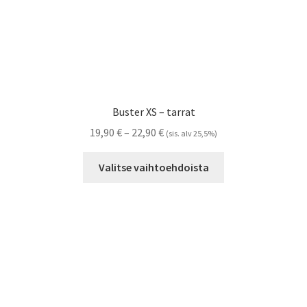
Buster XS – tarrat
Hintaluokka:
19,90
€
–
22,90
€
(sis. alv 25,5%)
19,90 €
Tällä
-
Valitse vaihtoehdoista
tuotteella
22,90 €
on
useampi
muunnelma.
Voit
tehdä
valinnat
tuotteen