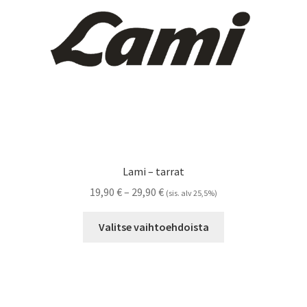
sivulla.
Lami – tarrat
Hintaluokka:
19,90
€
–
29,90
€
(sis. alv 25,5%)
19,90 €
Tällä
-
Valitse vaihtoehdoista
tuotteella
29,90 €
on
useampi
muunnelma.
Voit