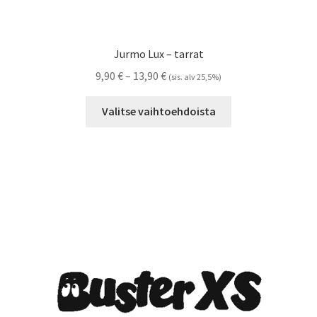
Jurmo Lux – tarrat
Hintaluokka:
9,90
€
–
13,90
€
(sis. alv 25,5%)
9,90 €
Tällä
-
Valitse vaihtoehdoista
tuotteella
13,90 €
on
useampi
muunnelma.
Voit
tehdä
valinnat
tuotteen
sivulla.