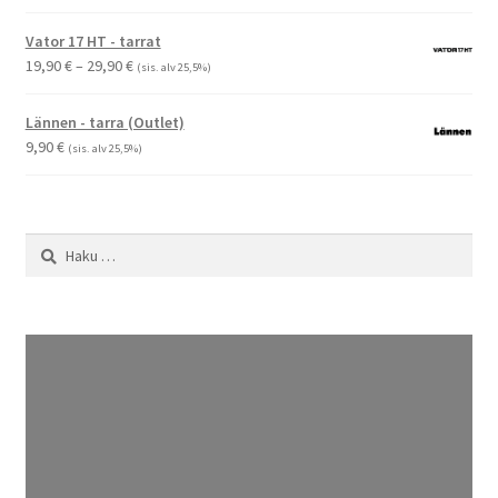
Vator 17 HT - tarrat
Hintaluokka:
19,90
€
–
29,90
€
(sis. alv 25,5%)
19,90 €
-
Lännen - tarra (Outlet)
29,90 €
9,90
€
(sis. alv 25,5%)
Haku: