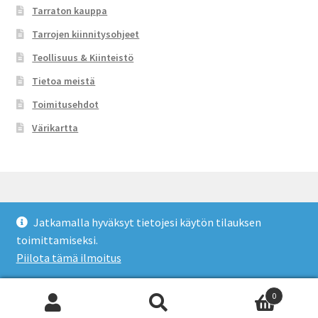
Tarraton kauppa
Tarrojen kiinnitysohjeet
Teollisuus & Kiinteistö
Tietoa meistä
Toimitusehdot
Värikartta
Jatkamalla hyväksyt tietojesi käytön tilauksen
© Tarraton 2026
toimittamiseksi.
Toimitusehdot
Built with WooCommerce
.
Piilota tämä ilmoitus
0
Etsi:
Haku