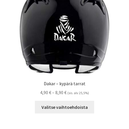
valinnat
tuotteen
sivulla.
Dakar – kypärä tarrat
Hintaluokka:
4,90
€
–
8,90
€
(sis. alv 25,5%)
4,90 €
Tällä
-
Valitse vaihtoehdoista
tuotteella
8,90 €
on
useampi