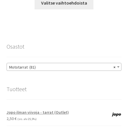
-
Valitse vaihtoehdoista
tuotteella
14,90 €
on
useampi
muunnelma.
Voit
tehdä
Osastot
valinnat
tuotteen
sivulla.
Mototarrat (81)
×
Tuotteet
Jopo ilman viivoja - tarrat (Outlet)
2,50
€
(sis. alv 25,5%)