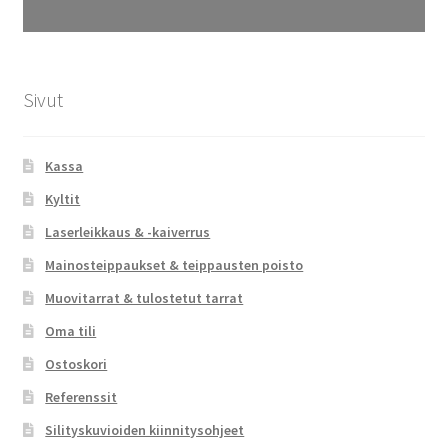
Sivut
Kassa
Kyltit
Laserleikkaus & -kaiverrus
Mainosteippaukset & teippausten poisto
Muovitarrat & tulostetut tarrat
Oma tili
Ostoskori
Referenssit
Silityskuvioiden kiinnitysohjeet