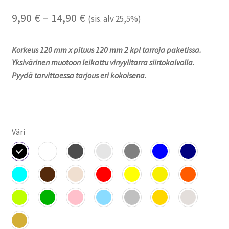
Hintaluokka:
9,90
€
–
14,90
€
(sis. alv 25,5%)
9,90 €
Korkeus 120 mm x pituus 120 mm 2 kpl tarroja paketissa.
-
Yksivärinen muotoon leikattu vinyylitarra siirtokalvolla.
14,90 €
Pyydä tarvittaessa tarjous eri kokoisena.
Väri