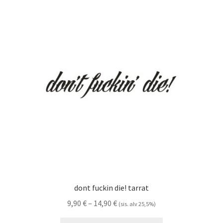
muunnelma.
Voit
tehdä
valinnat
tuotteen
sivulla.
dont fuckin die! tarrat
Hintaluokka:
9,90
€
–
14,90
€
(sis. alv 25,5%)
9,90 €
Tällä