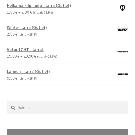
Helkama kilpi logo - tarra (Outlet)
Hintaluokka:
1,50
€
–
2,90
€
(sis. alv 25,5%)
1,50 €
-
White - tarra (Outlet)
2,90 €
2,90
€
(sis. alv 25,5%)
Vator 17 HT - tarrat
Hintaluokka:
19,90
€
–
29,90
€
(sis. alv 25,5%)
19,90 €
-
Lännen - tarra (Outlet)
29,90 €
9,90
€
(sis. alv 25,5%)
Haku: