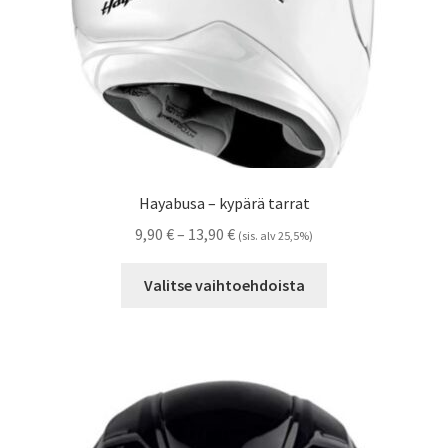
Hayabusa – kypärä tarrat
Hintaluokka:
9,90
€
–
13,90
€
(sis. alv 25,5%)
9,90 €
Tällä
-
Valitse vaihtoehdoista
tuotteella
13,90 €
on
useampi
muunnelma.
Voit
tehdä