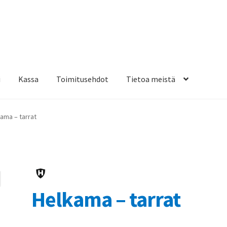
i
Kassa
Toimitusehdot
Tietoa meistä
osteippaukset & teippausten poisto
Muovitarrat & tulostetut tar
ama – tarrat
en kiinnitysohjeet
Tarrojen kiinnitysohjeet
Teollisuus & Kiinteistö
sa
Helkama – tarrat