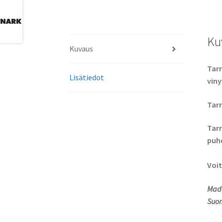
Ku
Kuvaus
Tarr
Lisätiedot
viny
Tarr
Tarr
puhd
Voit
Made
Suom