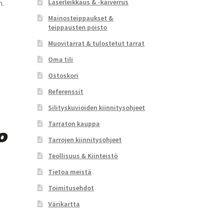
Laserleikkaus & -kaiverrus
m.
Mainosteippaukset &
teippausten poisto
Muovitarrat & tulostetut tarrat
Oma tili
Ostoskori
Referenssit
Silityskuvioiden kiinnitysohjeet
Tarraton kauppa
Tarrojen kiinnitysohjeet
Teollisuus & Kiinteistö
Tietoa meistä
Toimitusehdot
Värikartta