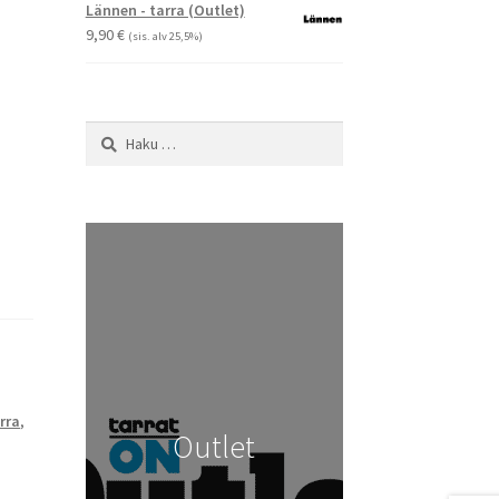
-
Lännen - tarra (Outlet)
29,90 €
9,90
€
(sis. alv 25,5%)
Haku:
rra
,
Outlet