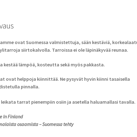
vaus
amme ovat Suomessa valmistettuja, sään kestäviä, korkealaatu
ylitarroja siirtokalvolla. Tarroissa ei ole läpinäkyvää reunaa.
a kestää lämpöä, kosteutta sekä myös pakkasta.
at ovat helppoja kiinnittää. Ne pysyvät hyvin kiinni tasaisella
istetulla pinnalla.
 leikata tarrat pienempiin osiin ja asetella haluamallasi tavalla.
 In Finland
alaista osaamista – Suomessa tehty