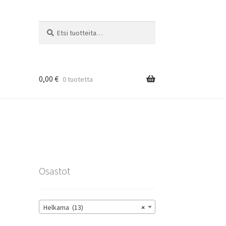
Etsi:
Haku
0,00
€
0 tuotetta
rat
Osastot
Helkama (13)
×