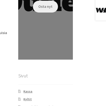
Osta nyt
isia
Sivut
Kassa
Kyltit