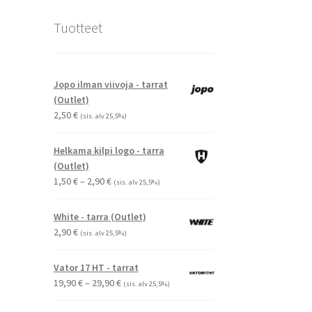
Tuotteet
Jopo ilman viivoja - tarrat
(Outlet)
2,50
€
(sis. alv 25,5%)
Helkama kilpi logo - tarra
(Outlet)
Hintaluokka:
1,50
€
–
2,90
€
(sis. alv 25,5%)
1,50 €
-
White - tarra (Outlet)
2,90 €
2,90
€
(sis. alv 25,5%)
Vator 17 HT - tarrat
Hintaluokka:
19,90
€
–
29,90
€
(sis. alv 25,5%)
19,90 €