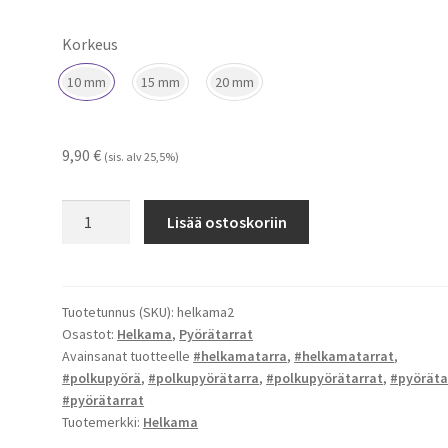
Korkeus
10 mm
15 mm
20 mm
9,90
€
(sis. alv 25,5%)
Helkama
Lisää ostoskoriin
-
tarrat
määrä
Tuotetunnus (SKU):
helkama2
Osastot:
Helkama
,
Pyörätarrat
Avainsanat tuotteelle
#helkamatarra
,
#helkamatarrat
,
#polkupyörä
,
#polkupyörätarra
,
#polkupyörätarrat
,
#pyöräta
#pyörätarrat
Tuotemerkki:
Helkama