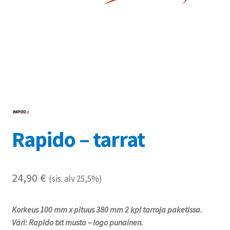
Referenssit
Silityskuvioiden kiinnitysohjeet
Tarrojen kiinnitysohjeet
Teollisuus & Kiinteistö
Tietoa meistä
Rapido – tarrat
Toimitusehdot
24,90
€
Värikartta
(sis. alv 25,5%)
Kassa
Korkeus 100 mm x pituus 380 mm 2 kpl tarroja paketissa.
Väri: Rapido txt musta – logo punainen.