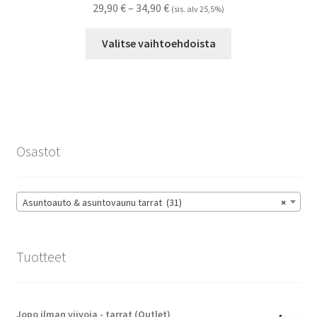
Hintaluokka:
29,90
€
–
34,90
€
(sis. alv 25,5%)
29,90 €
Tällä
-
Valitse vaihtoehdoista
tuotteella
34,90 €
on
useampi
muunnelma.
Voit
tehdä
Osastot
valinnat
tuotteen
sivulla.
Asuntoauto & asuntovaunu tarrat (31)
×
Tuotteet
Jopo ilman viivoja - tarrat (Outlet)