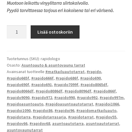
Muotoon leikattu vinyylitarra siirtokalvolla.
Pyydä tarvittaessa tarjous eri kokoisena tai eri värisenä.
Rapido
Lisää ostoskoriin
-
tarrat
määrä
Tuotetunnus (SKU):
rapidologo
Osasto:
Asuntoauto & asuntovaunu tarrat
Avainsanat tuotteelle
#matkailuautotarrat
,
#rapido
,
#rapido665f
,
#rapido666f
,
#rapido686f
,
#rapido690
,
#rapido690f
,
#rapido691
,
#rapido7099f
,
#rapido8065df
,
#rapido8066df
,
#rapido8086df
,
#rapido8096df
,
#rapido866f
,
#rapido9090
,
#rapido972
,
#rapido990
,
#rapido992
,
#rapido997m
,
#rapidoasuntoauto
,
#rapidoasuntoautotarrat
,
#rapidoi1066
,
#rapidoi1090
,
#rapidoi86
,
#rapidoi96
,
#rapidomatkailuauto
,
#rapidotarra
,
#rapidotarrasarja
,
#rapidotarrat
,
#rapidov55
,
#rapidov66
,
#rapidov68
,
asuntoautotarra
,
asuntoautotarrat
,
asuntovaunutarrat