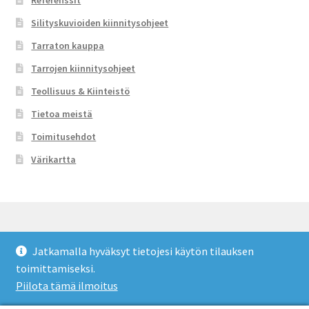
Referenssit
Silityskuvioiden kiinnitysohjeet
Tarraton kauppa
Tarrojen kiinnitysohjeet
Teollisuus & Kiinteistö
Tietoa meistä
Toimitusehdot
Värikartta
Jatkamalla hyväksyt tietojesi käytön tilauksen
© Tarraton 2026
toimittamiseksi.
Toimitusehdot
Built with WooCommerce
.
Piilota tämä ilmoitus