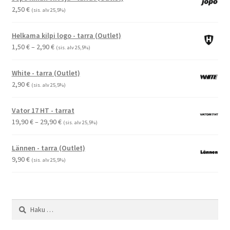
2,50
€
(sis. alv 25,5%)
Helkama kilpi logo - tarra (Outlet)
Hintaluokka:
1,50
€
–
2,90
€
(sis. alv 25,5%)
1,50 €
-
White - tarra (Outlet)
2,90 €
2,90
€
(sis. alv 25,5%)
Vator 17 HT - tarrat
Hintaluokka:
19,90
€
–
29,90
€
(sis. alv 25,5%)
19,90 €
-
Lännen - tarra (Outlet)
29,90 €
9,90
€
(sis. alv 25,5%)
Haku: