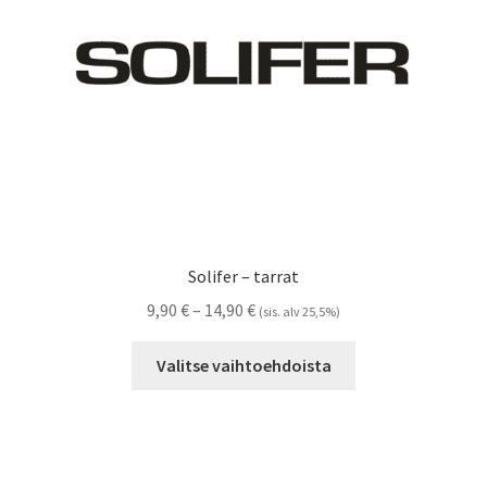
Solifer – tarrat
Hintaluokka:
9,90
€
–
14,90
€
(sis. alv 25,5%)
9,90 €
Tällä
-
Valitse vaihtoehdoista
tuotteella
14,90 €
on
useampi
muunnelma.