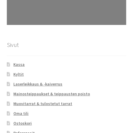
Sivut
Kassa
Kyltit
Laserleikkaus & -kaiverrus
Mainosteippaukset & teippausten poisto
Muovitarrat & tulostetut tarrat
Oma tili
Ostoskori