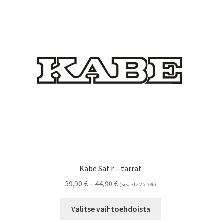
Voit
tehdä
valinnat
tuotteen
sivulla.
Kabe Safir – tarrat
Hintaluokka:
39,90
€
–
44,90
€
(sis. alv 25,5%)
39,90 €
Tällä
-
Valitse vaihtoehdoista
tuotteella
44,90 €