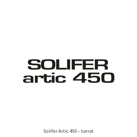
on
useampi
muunnelma.
Voit
tehdä
valinnat
tuotteen
sivulla.
Solifer Artic 450 – tarrat