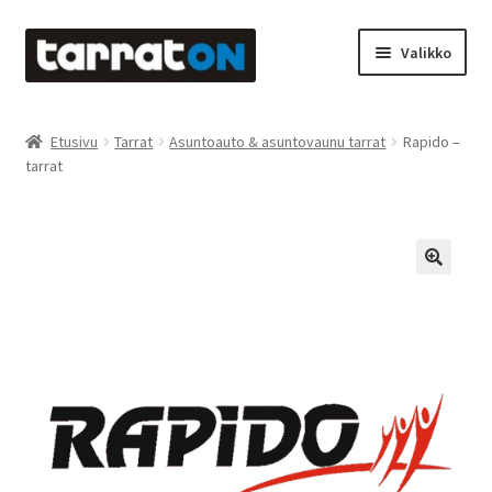
Siirry
Siirry
Valikko
navigointiin
sisältöön
Etusivu
Etusivu
Tarrat
Asuntoauto & asuntovaunu tarrat
Rapido –
tarrat
Kyltit
Laserleikkaus & -kaiverrus
Mainosteippaukset & teippausten poisto
Muovitarrat & tulostetut tarrat
Oma tili
Ostoskori