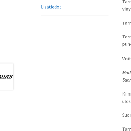
Tarr
Lisätiedot
viny
Tarr
Tarr
puhd
Voit
Made
Suom
Kiin
ulos
Suom
Tarr