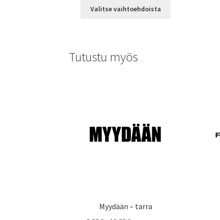
Tällä
-
Valitse vaihtoehdoista
tuotteella
14,90 €
on
useampi
muunnelma.
Tutustu myös
Voit
tehdä
valinnat
tuotteen
sivulla.
Myydään – tarra