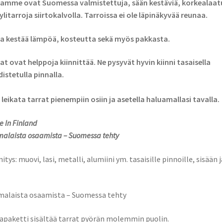
amme ovat Suomessa valmistettuja, sään kestäviä, korkealaatu
ylitarroja siirtokalvolla. Tarroissa ei ole läpinäkyvää reunaa.
a kestää lämpöä, kosteutta sekä myös pakkasta.
at ovat helppoja kiinnittää. Ne pysyvät hyvin kiinni tasaisella
istetulla pinnalla.
 leikata tarrat pienempiin osiin ja asetella haluamallasi tavalla.
 In Finland
alaista osaamista – Suomessa tehty
nitys: muovi, lasi, metalli, alumiini ym. tasaisille pinnoille, sisään j
alaista osaamista – Suomessa tehty
apaketti sisältää tarrat pyörän molemmin puolin.