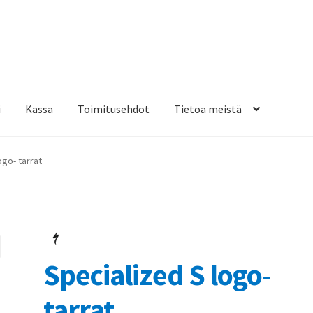
i
Kassa
Toimitusehdot
Tietoa meistä
osteippaukset & teippausten poisto
Muovitarrat & tulostetut tar
ogo- tarrat
en kiinnitysohjeet
Tarrojen kiinnitysohjeet
Teollisuus & Kiinteistö
sa
Specialized S logo-
tarrat