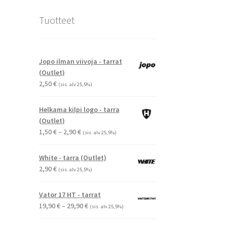
Tuotteet
Jopo ilman viivoja - tarrat
(Outlet)
2,50
€
(sis. alv 25,5%)
Helkama kilpi logo - tarra
(Outlet)
Hintaluokka:
1,50
€
–
2,90
€
(sis. alv 25,5%)
1,50 €
-
White - tarra (Outlet)
2,90 €
2,90
€
(sis. alv 25,5%)
Vator 17 HT - tarrat
Hintaluokka:
19,90
€
–
29,90
€
(sis. alv 25,5%)
19,90 €