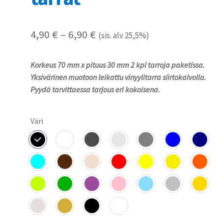
Hintaluokka:
4,90
€
–
6,90
€
(sis. alv 25,5%)
4,90 €
Korkeus 70 mm x pituus 30 mm 2 kpl tarroja paketissa.
-
Yksivärinen muotoon leikattu vinyylitarra siirtokalvolla.
6,90 €
Pyydä tarvittaessa tarjous eri kokoisena.
Väri