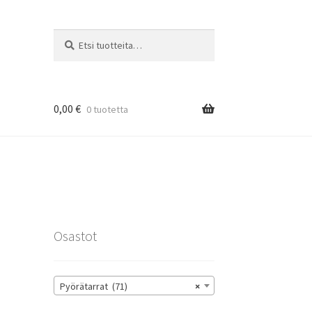
Etsi:
Haku
0,00
€
0 tuotetta
rat
Osastot
Pyörätarrat (71)
×