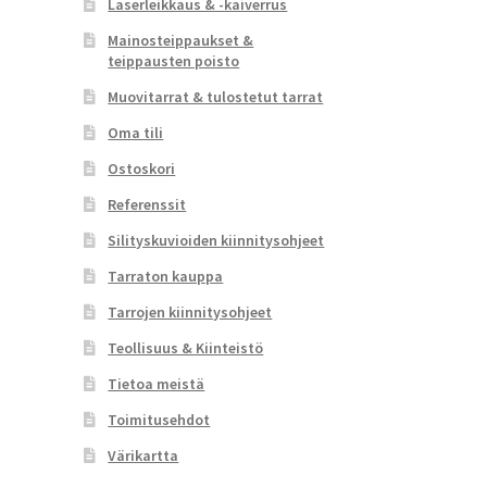
Laserleikkaus & -kaiverrus
Mainosteippaukset &
teippausten poisto
Muovitarrat & tulostetut tarrat
Oma tili
Ostoskori
Referenssit
Silityskuvioiden kiinnitysohjeet
Tarraton kauppa
Tarrojen kiinnitysohjeet
Teollisuus & Kiinteistö
Tietoa meistä
Toimitusehdot
Värikartta