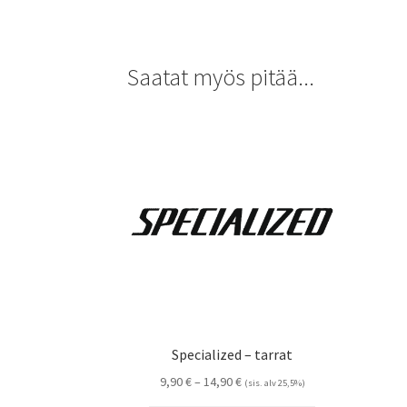
Saatat myös pitää...
Specialized – tarrat
Hintaluokka:
9,90
€
–
14,90
€
(sis. alv 25,5%)
9,90 €