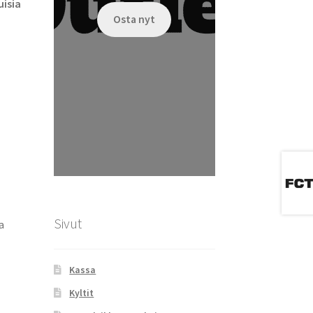
isia
Osta nyt
Sivut
a
Kassa
Kyltit