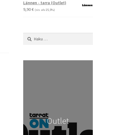
-
Lännen - tarra (Outlet)
29,90 €
9,90
€
(sis. alv 25,5%)
Haku:
Outlet