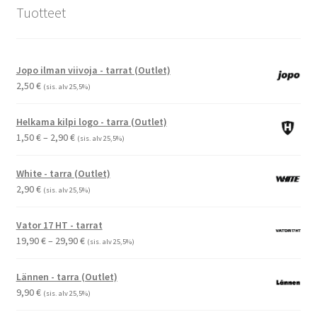
Tuotteet
Jopo ilman viivoja - tarrat (Outlet)
2,50
€
(sis. alv 25,5%)
Helkama kilpi logo - tarra (Outlet)
Hintaluokka:
1,50
€
–
2,90
€
(sis. alv 25,5%)
1,50 €
-
White - tarra (Outlet)
2,90 €
2,90
€
(sis. alv 25,5%)
Vator 17 HT - tarrat
Hintaluokka:
19,90
€
–
29,90
€
(sis. alv 25,5%)
19,90 €
-
Lännen - tarra (Outlet)
29,90 €
9,90
€
(sis. alv 25,5%)