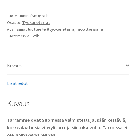
määrä
Tuotetunnus (SKU):
stihl
Osasto:
Työkonetarrat
Avainsanat tuotteelle
#työkonetarra
,
moottorisaha
Tuotemerkki:
Stihl
Kuvaus
Lisätiedot
Kuvaus
Tarramme ovat Suomessa valmistettuja, sään kestäviä,
korkealaatuisia vinyylitarroja siirtokalvolla. Tarroissa ei
ole läpinäkyvää reunaa.