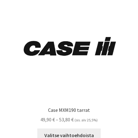
Case MXM190 tarrat
Hintaluokka:
49,90
€
–
53,80
€
(sis. alv 25,5%)
49,90 €
Tällä
-
Valitse vaihtoehdoista