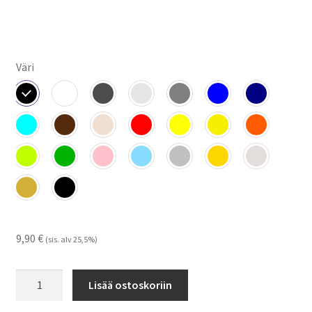
Väri
9,90
€
(sis. alv 25,5%)
STIHL-
Lisää ostoskoriin
tarra