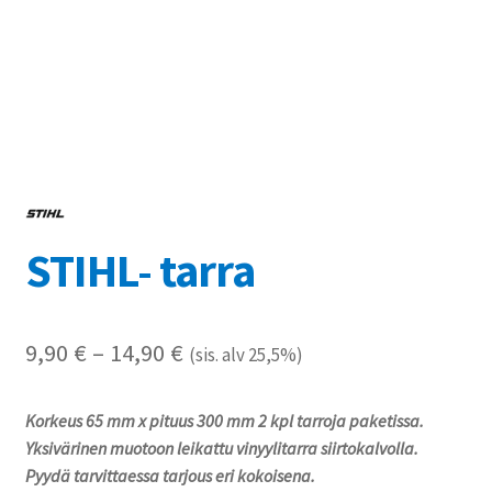
Referenssit
Silityskuvioiden kiinnitysohjeet
Tarrojen kiinnitysohjeet
Teollisuus & Kiinteistö
STIHL- tarra
Tietoa meistä
Toimitusehdot
Hintaluokka:
9,90
€
–
14,90
€
(sis. alv 25,5%)
Värikartta
9,90 €
Korkeus 65 mm x pituus 300 mm 2 kpl tarroja paketissa.
-
Kassa
Yksivärinen muotoon leikattu vinyylitarra siirtokalvolla.
14,90 €
Pyydä tarvittaessa tarjous eri kokoisena.