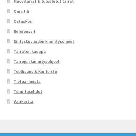
Muovitarrat & tulostetut tarrat
Oma tili
Ostoskori
Referenssit
Silityskuvioiden kiinnitysohjeet
Tarraton kauppa
Tarrojen kiinnitysohjeet
Teollisuus & Kiinteistö
Tietoa meistä
Toimitusehdot
Värikartta