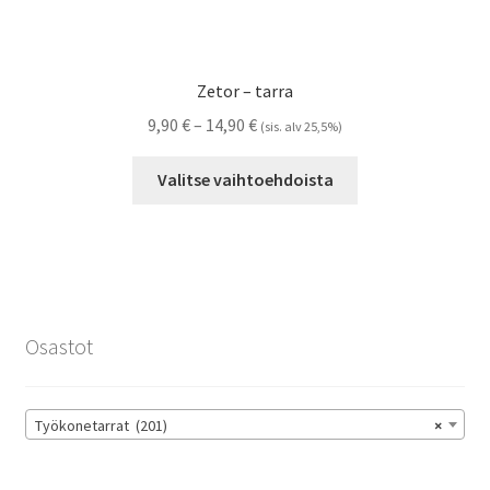
Zetor – tarra
Hintaluokka:
9,90
€
–
14,90
€
(sis. alv 25,5%)
9,90 €
Tällä
-
Valitse vaihtoehdoista
tuotteella
14,90 €
on
useampi
muunnelma.
Voit
tehdä
Osastot
valinnat
tuotteen
sivulla.
Työkonetarrat (201)
×