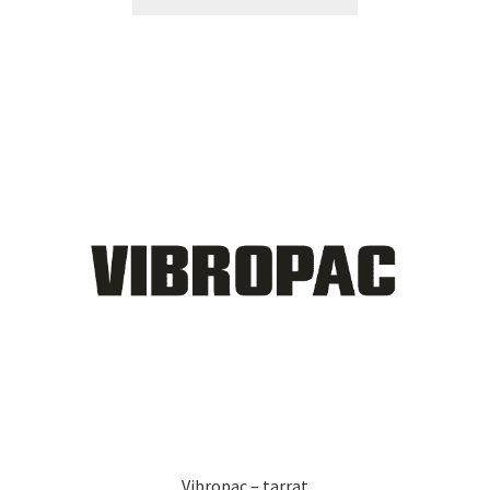
tuotteella
53,80 €
on
useampi
muunnelma.
Voit
tehdä
valinnat
tuotteen
sivulla.
Vibropac – tarrat