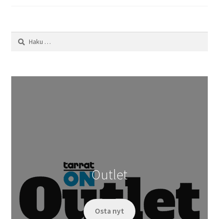
Haku:
Outlet
Osta nyt