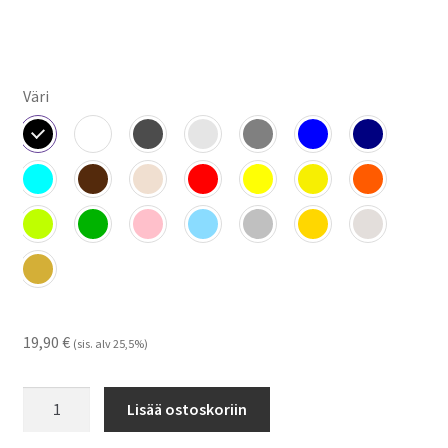
Väri
19,90
€
(sis. alv 25,5%)
Tracker
Lisää ostoskoriin
-