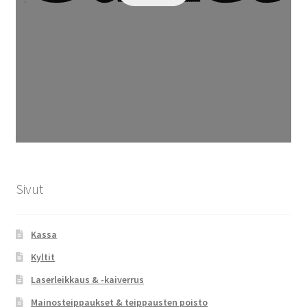
Sivut
Kassa
Kyltit
Laserleikkaus & -kaiverrus
Mainosteippaukset & teippausten poisto