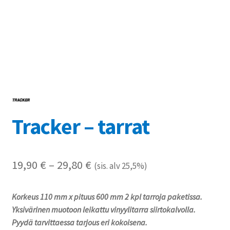
Referenssit
Silityskuvioiden kiinnitysohjeet
Tarrojen kiinnitysohjeet
Teollisuus & Kiinteistö
Tracker – tarrat
Tietoa meistä
Toimitusehdot
Hintaluokka:
19,90
€
–
29,80
€
(sis. alv 25,5%)
Värikartta
19,90 €
Korkeus 110 mm x pituus 600 mm 2 kpl tarroja paketissa.
-
Kassa
Yksivärinen muotoon leikattu vinyylitarra siirtokalvolla.
29,80 €
Pyydä tarvittaessa tarjous eri kokoisena.