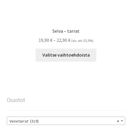
Selva – tarrat
Hintaluokka:
19,90
€
–
22,90
€
(sis. alv 25,5%)
19,90 €
Tällä
-
Valitse vaihtoehdoista
tuotteella
22,90 €
on
useampi
muunnelma.
Voit
tehdä
Osastot
valinnat
tuotteen
sivulla.
Venetarrat (319)
×