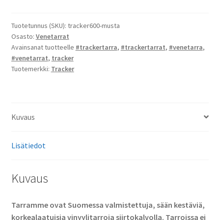
tarrat
määrä
Tuotetunnus (SKU):
tracker600-musta
Osasto:
Venetarrat
Avainsanat tuotteelle
#trackertarra
,
#trackertarrat
,
#venetarra
,
#venetarrat
,
tracker
Tuotemerkki:
Tracker
Kuvaus
Lisätiedot
Kuvaus
Tarramme ovat Suomessa valmistettuja, sään kestäviä,
korkealaatuisia vinyylitarroja siirtokalvolla. Tarroissa ei