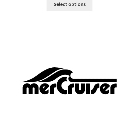
Tällä
-
Select options
tuotteella
29,90 €
on
useampi
muunnelma.
Voit
tehdä
valinnat
tuotteen
sivulla.