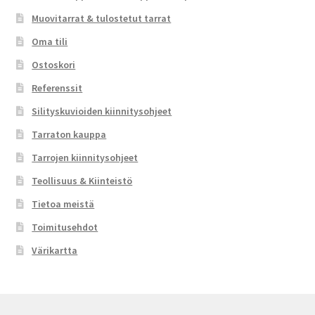
Muovitarrat & tulostetut tarrat
Oma tili
Ostoskori
Referenssit
Silityskuvioiden kiinnitysohjeet
Tarraton kauppa
Tarrojen kiinnitysohjeet
Teollisuus & Kiinteistö
Tietoa meistä
Toimitusehdot
Värikartta