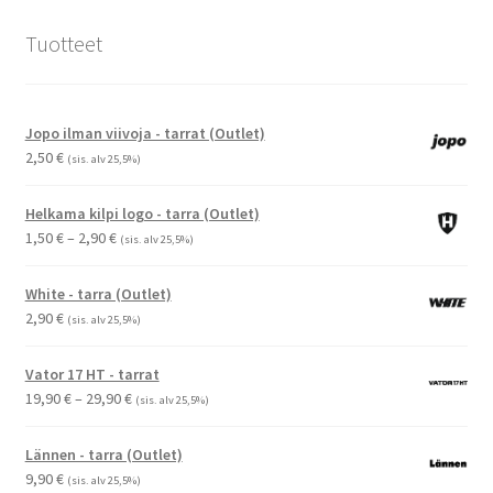
Tuotteet
Jopo ilman viivoja - tarrat (Outlet)
2,50
€
(sis. alv 25,5%)
Helkama kilpi logo - tarra (Outlet)
Hintaluokka:
1,50
€
–
2,90
€
(sis. alv 25,5%)
1,50 €
-
White - tarra (Outlet)
2,90 €
2,90
€
(sis. alv 25,5%)
Vator 17 HT - tarrat
Hintaluokka:
19,90
€
–
29,90
€
(sis. alv 25,5%)
19,90 €
-
Lännen - tarra (Outlet)
29,90 €
9,90
€
(sis. alv 25,5%)