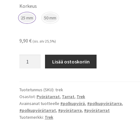
Korkeus
25 mm
50 mm
9,90
€
(sis. alv 25,5%)
Trek
Lisää ostoskoriin
-
tarrat
määrä
Tuotetunnus (SKU):
trek
Osastot:
Pyörätarrat
,
Tarrat
,
Trek
Avainsanat tuotteelle
#polkupyörä
,
#polkupyörätarra
,
#polkupyörätarrat
,
#pyörätarra
,
#pyörätarrat
Tuotemerkki:
Trek