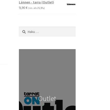
-
Lännen - tarra (Outlet)
29,90 €
9,90
€
(sis. alv 25,5%)
Haku:
Outlet