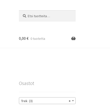
Etsi:
Haku
0,00
€
0 tuotetta
rat
Osastot
Trek (3)
×