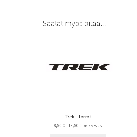
Saatat myös pitää...
Trek – tarrat
Hintaluokka:
9,90
€
–
14,90
€
(sis. alv 25,5%)
9,90 €
Tällä