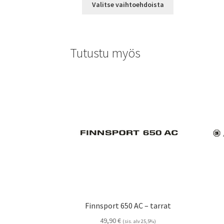
-
Valitse vaihtoehdoista
tuotteella
14,90 €
on
useampi
muunnelma.
Tutustu myös
Voit
tehdä
valinnat
tuotteen
sivulla.
Finnsport 650 AC – tarrat
49,90
€
(sis. alv 25,5%)