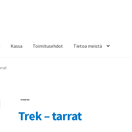
i
Kassa
Toimitusehdot
Tietoa meistä
osteippaukset & teippausten poisto
Muovitarrat & tulostetut tar
rrat
en kiinnitysohjeet
Tarrojen kiinnitysohjeet
Teollisuus & Kiinteistö
sa
Trek – tarrat