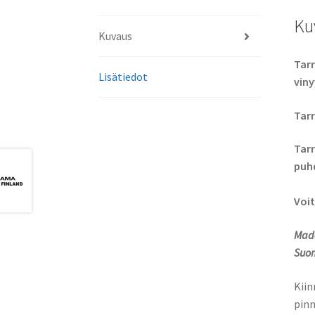
Ku
Kuvaus
Tarr
Lisätiedot
viny
Tarr
Tarr
puhd
Voit
Made
Suom
Kiin
pinn