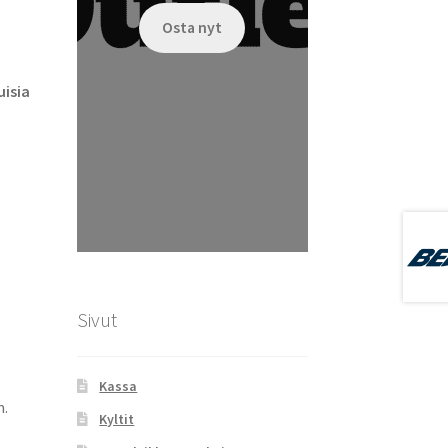
Osta nyt
isia
Sivut
Kassa
m.
Kyltit