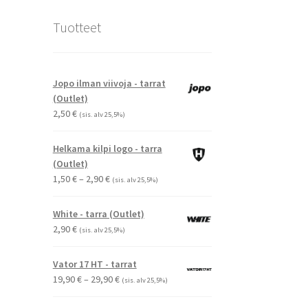
Tuotteet
Jopo ilman viivoja - tarrat
(Outlet)
2,50
€
(sis. alv 25,5%)
Helkama kilpi logo - tarra
(Outlet)
Hintaluokka:
1,50
€
–
2,90
€
(sis. alv 25,5%)
1,50 €
-
White - tarra (Outlet)
2,90 €
2,90
€
(sis. alv 25,5%)
Vator 17 HT - tarrat
Hintaluokka:
19,90
€
–
29,90
€
(sis. alv 25,5%)
19,90 €