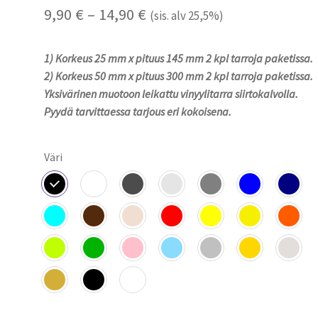
Hintaluokka:
9,90
€
–
14,90
€
(sis. alv 25,5%)
9,90 €
1) Korkeus 25 mm x pituus 145 mm 2 kpl tarroja paketissa.
-
2) Korkeus 50 mm x pituus 300 mm 2 kpl tarroja paketissa.
14,90 €
Yksivärinen muotoon leikattu vinyylitarra siirtokalvolla.
Pyydä tarvittaessa tarjous eri kokoisena.
Väri