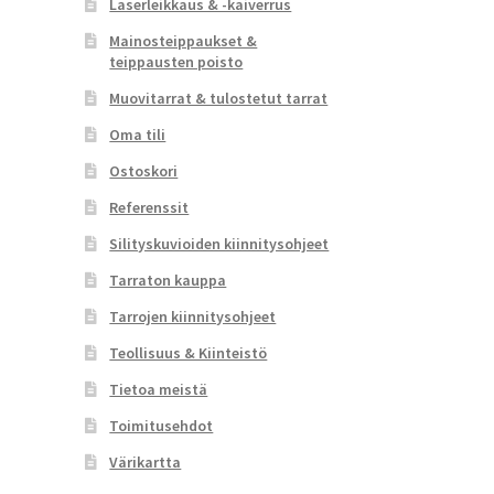
Laserleikkaus & -kaiverrus
Mainosteippaukset &
teippausten poisto
Muovitarrat & tulostetut tarrat
Oma tili
Ostoskori
Referenssit
Silityskuvioiden kiinnitysohjeet
Tarraton kauppa
Tarrojen kiinnitysohjeet
Teollisuus & Kiinteistö
Tietoa meistä
Toimitusehdot
Värikartta