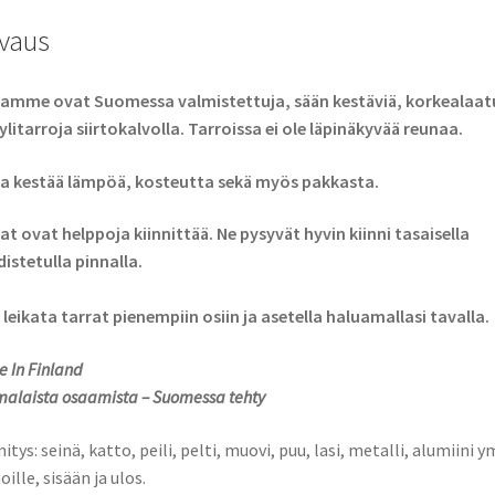
vaus
amme ovat Suomessa valmistettuja, sään kestäviä, korkealaatu
ylitarroja siirtokalvolla. Tarroissa ei ole läpinäkyvää reunaa.
a kestää lämpöä, kosteutta sekä myös pakkasta.
at ovat helppoja kiinnittää. Ne pysyvät hyvin kiinni tasaisella
istetulla pinnalla.
 leikata tarrat pienempiin osiin ja asetella haluamallasi tavalla.
 In Finland
alaista osaamista – Suomessa tehty
nitys: seinä, katto, peili, pelti, muovi, puu, lasi, metalli, alumiini y
oille, sisään ja ulos.