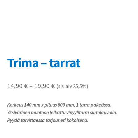
Referenssit
Silityskuvioiden kiinnitysohjeet
Tarrojen kiinnitysohjeet
Teollisuus & Kiinteistö
Trima – tarrat
Tietoa meistä
Hintaluokka:
14,90
€
–
19,90
€
(sis. alv 25,5%)
Toimitusehdot
14,90 €
Korkeus 140 mm x pituus 600 mm, 1 tarra paketissa.
Värikartta
-
Yksivärinen muotoon leikattu vinyylitarra siirtokalvolla.
19,90 €
Pyydä tarvittaessa tarjous eri kokoisena.
Kassa