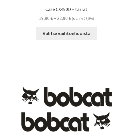
Case CX490D – tarrat
Hintaluokka:
19,90
€
–
22,90
€
(sis. alv 25,5%)
19,90 €
Tällä
-
Valitse vaihtoehdoista
tuotteella
22,90 €
on
useampi
muunnelma.
Voit
tehdä
valinnat
tuotteen
sivulla.