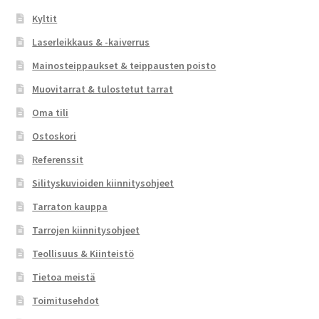
Kyltit
Laserleikkaus & -kaiverrus
Mainosteippaukset & teippausten poisto
Muovitarrat & tulostetut tarrat
Oma tili
Ostoskori
Referenssit
Silityskuvioiden kiinnitysohjeet
Tarraton kauppa
Tarrojen kiinnitysohjeet
Teollisuus & Kiinteistö
Tietoa meistä
Toimitusehdot