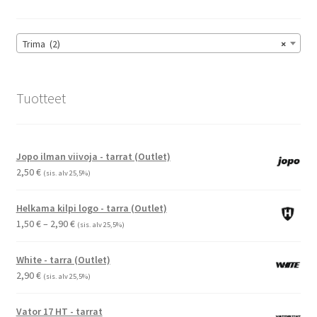
valinnat
tuotteen
sivulla.
Trima (2)
×
Tuotteet
Jopo ilman viivoja - tarrat (Outlet)
2,50
€
(sis. alv 25,5%)
Helkama kilpi logo - tarra (Outlet)
Hintaluokka:
1,50
€
–
2,90
€
(sis. alv 25,5%)
1,50 €
-
White - tarra (Outlet)
2,90 €
2,90
€
(sis. alv 25,5%)
Vator 17 HT - tarrat