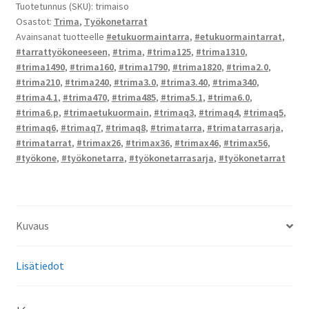
Tuotetunnus (SKU):
trimaiso
Osastot:
Trima
,
Työkonetarrat
Avainsanat tuotteelle
#etukuormaintarra
,
#etukuormaintarrat
,
#tarrattyökoneeseen
,
#trima
,
#trima125
,
#trima1310
,
#trima1490
,
#trima160
,
#trima1790
,
#trima1820
,
#trima2.0
,
#trima210
,
#trima240
,
#trima3.0
,
#trima3.40
,
#trima340
,
#trima4.1
,
#trima470
,
#trima485
,
#trima5.1
,
#trima6.0
,
#trima6.p
,
#trimaetukuormain
,
#trimaq3
,
#trimaq4
,
#trimaq5
,
#trimaq6
,
#trimaq7
,
#trimaq8
,
#trimatarra
,
#trimatarrasarja
,
#trimatarrat
,
#trimax26
,
#trimax36
,
#trimax46
,
#trimax56
,
#työkone
,
#työkonetarra
,
#työkonetarrasarja
,
#työkonetarrat
Kuvaus
Lisätiedot