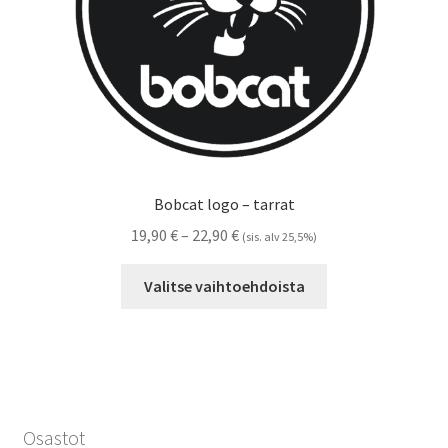
Bobcat logo – tarrat
Hintaluokka:
19,90
€
–
22,90
€
(sis. alv 25,5%)
19,90 €
Tällä
-
Valitse vaihtoehdoista
tuotteella
22,90 €
on
useampi
muunnelma.
Voit
tehdä
Osastot