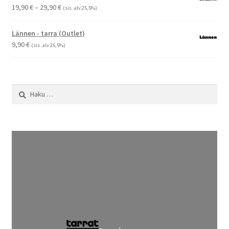
Hintaluokka:
19,90
€
–
29,90
€
(sis. alv 25,5%)
19,90 €
-
Lännen - tarra (Outlet)
29,90 €
9,90
€
(sis. alv 25,5%)
Haku: