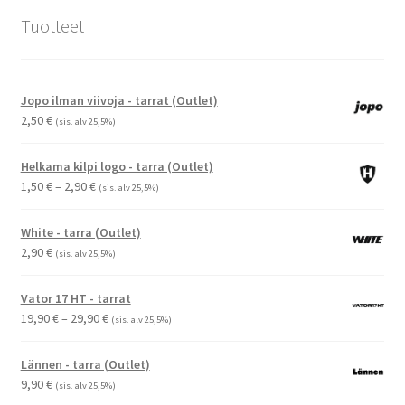
Tuotteet
Jopo ilman viivoja - tarrat (Outlet)
2,50
€
(sis. alv 25,5%)
Helkama kilpi logo - tarra (Outlet)
Hintaluokka:
1,50
€
–
2,90
€
(sis. alv 25,5%)
1,50 €
-
White - tarra (Outlet)
2,90 €
2,90
€
(sis. alv 25,5%)
Vator 17 HT - tarrat
Hintaluokka:
19,90
€
–
29,90
€
(sis. alv 25,5%)
19,90 €
-
Lännen - tarra (Outlet)
29,90 €
9,90
€
(sis. alv 25,5%)