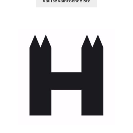
-
Valitse vaihtoehdoista
tuotteella
14,90 €
on
useampi
muunnelma.
Voit
tehdä
valinnat
tuotteen
sivulla.