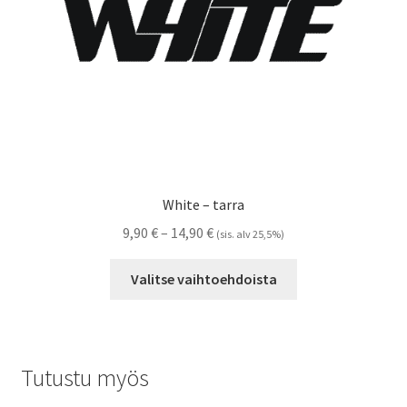
White – tarra
Hintaluokka:
9,90
€
–
14,90
€
(sis. alv 25,5%)
9,90 €
Tällä
-
Valitse vaihtoehdoista
tuotteella
14,90 €
on
useampi
muunnelma.
Tutustu myös
Voit
tehdä