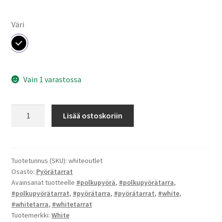
Väri
Vain 1 varastossa
White
Lisää ostoskoriin
-
tarra
(Outlet)
määrä
Tuotetunnus (SKU):
whiteoutlet
Osasto:
Pyörätarrat
Avainsanat tuotteelle
#polkupyörä
,
#polkupyörätarra
,
#polkupyörätarrat
,
#pyörätarra
,
#pyörätarrat
,
#white
,
#whitetarra
,
#whitetarrat
Tuotemerkki:
White