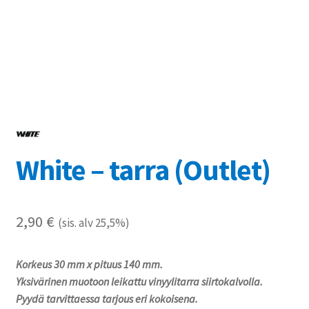
Referenssit
Silityskuvioiden kiinnitysohjeet
Tarrojen kiinnitysohjeet
Teollisuus & Kiinteistö
White – tarra (Outlet)
Tietoa meistä
Toimitusehdot
2,90
€
(sis. alv 25,5%)
Värikartta
Korkeus 30 mm x pituus 140 mm.
Kassa
Yksivärinen muotoon leikattu vinyylitarra siirtokalvolla.
Pyydä tarvittaessa tarjous eri kokoisena.