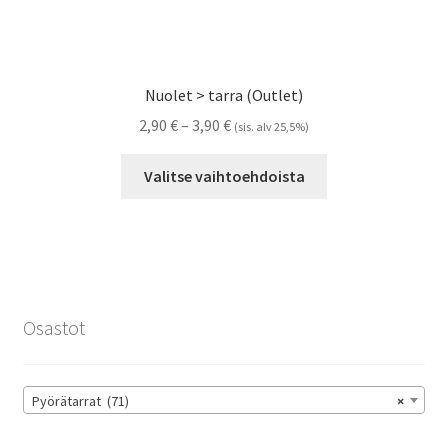
Nuolet > tarra (Outlet)
Hintaluokka:
2,90
€
–
3,90
€
(sis. alv 25,5%)
2,90 €
Tällä
-
Valitse vaihtoehdoista
tuotteella
3,90 €
on
useampi
muunnelma.
Voit
tehdä
Osastot
valinnat
tuotteen
sivulla.
Pyörätarrat (71)
×