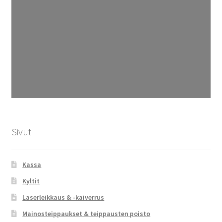
Sivut
Kassa
Kyltit
Laserleikkaus & -kaiverrus
Mainosteippaukset & teippausten poisto