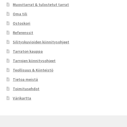
Muovitarrat & tulostetut tarrat
Oma tili
Ostoskori
Referenssit
Silityskuvioiden kiinnitysohjeet
Tarraton kauppa
Tarrojen kiinnitysohjeet
Teollisuus & Kiinteistö
Tietoa meistä
Toimitusehdot
Värikartta