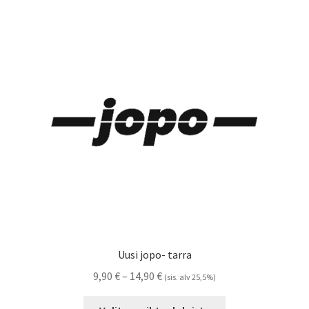
valinnat
tuotteen
sivulla.
Uusi jopo- tarra
Hintaluokka:
9,90
€
–
14,90
€
(sis. alv 25,5%)
9,90 €
Tällä