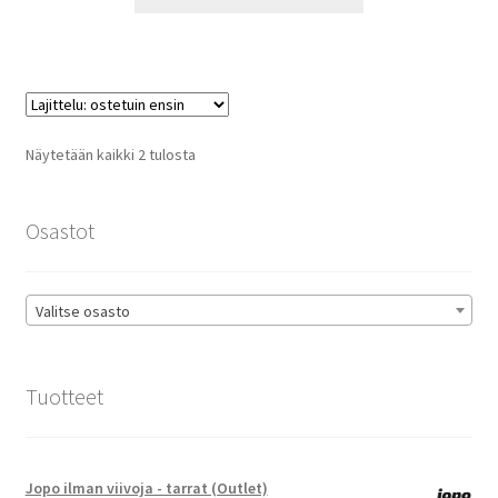
tuotteella
29,90 €
on
useampi
muunnelma.
Voit
tehdä
Suosituimmat
Näytetään kaikki 2 tulosta
valinnat
ensin
tuotteen
sivulla.
Osastot
Valitse osasto
Tuotteet
Jopo ilman viivoja - tarrat (Outlet)