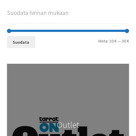
Suodata hinnan mukaan
Min
Mak
Hinta:
10 €
—
30 €
Suodata
Outlet