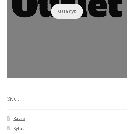
Osta nyt
Sivut
Kassa
Kyltit