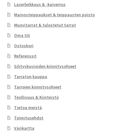
Laserleikkaus & -kaiverrus
Mainosteippaukset & teippausten poisto
Muovitarrat & tulostetut tarrat
Oma tili
Ostoskori
Referenssit
Silityskuvioiden kiinnitysohjeet
Tarraton kauppa
Tarrojen kiinnitysohjeet
Teollisuus & Kiinteistö
Tietoa meistä
Toimitusehdot
Värikartta