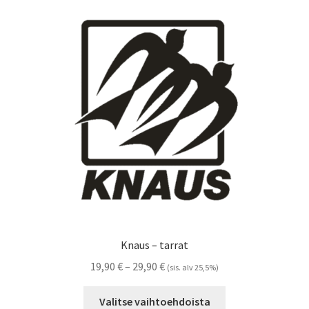
Voit
tehdä
valinnat
tuotteen
sivulla.
Knaus – tarrat
Hintaluokka:
19,90
€
–
29,90
€
(sis. alv 25,5%)
19,90 €
Tällä
-
Valitse vaihtoehdoista