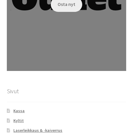
Osta nyt
Sivut
Kassa
Kyltit
Laserleikkaus & -kaiverrus