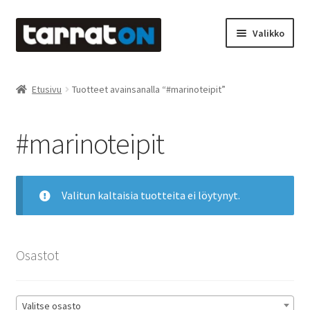
Siirry
Siirry
Valikko
navigointiin
sisältöön
Etusivu
Etusivu
Tuotteet avainsanalla “#marinoteipit”
Kyltit
#marinoteipit
Laserleikkaus & -kaiverrus
Mainosteippaukset & teippausten poisto
Valitun kaltaisia tuotteita ei löytynyt.
Muovitarrat & tulostetut tarrat
Oma tili
Osastot
Ostoskori
Valitse osasto