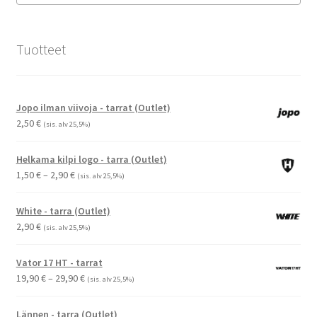
Referenssit
Tuotteet
Silityskuvioiden kiinnitysohjeet
Tarrojen kiinnitysohjeet
Jopo ilman viivoja - tarrat (Outlet)
2,50
€
(sis. alv 25,5%)
Teollisuus & Kiinteistö
Helkama kilpi logo - tarra (Outlet)
Tietoa meistä
Hintaluokka:
1,50
€
–
2,90
€
(sis. alv 25,5%)
1,50 €
Toimitusehdot
-
White - tarra (Outlet)
2,90 €
2,90
€
(sis. alv 25,5%)
Värikartta
Vator 17 HT - tarrat
Hintaluokka:
19,90
€
–
29,90
€
Kassa
(sis. alv 25,5%)
19,90 €
-
Lännen - tarra (Outlet)