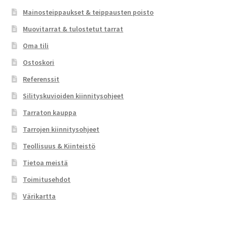
Mainosteippaukset & teippausten poisto
Muovitarrat & tulostetut tarrat
Oma tili
Ostoskori
Referenssit
Silityskuvioiden kiinnitysohjeet
Tarraton kauppa
Tarrojen kiinnitysohjeet
Teollisuus & Kiinteistö
Tietoa meistä
Toimitusehdot
Värikartta