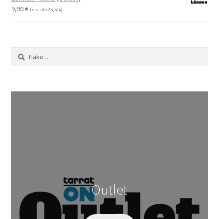
29,90 €
9,90
€
(sis. alv 25,5%)
Haku:
Outlet