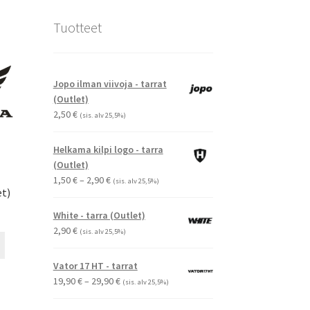
Tuotteet
Jopo ilman viivoja - tarrat
(Outlet)
2,50
€
(sis. alv 25,5%)
Helkama kilpi logo - tarra
(Outlet)
Hintaluokka:
1,50
€
–
2,90
€
(sis. alv 25,5%)
et)
1,50 €
-
White - tarra (Outlet)
2,90 €
2,90
€
(sis. alv 25,5%)
Tällä
tuotteella
Vator 17 HT - tarrat
on
Hintaluokka:
19,90
€
–
29,90
€
(sis. alv 25,5%)
useampi
19,90 €
muunnelma.