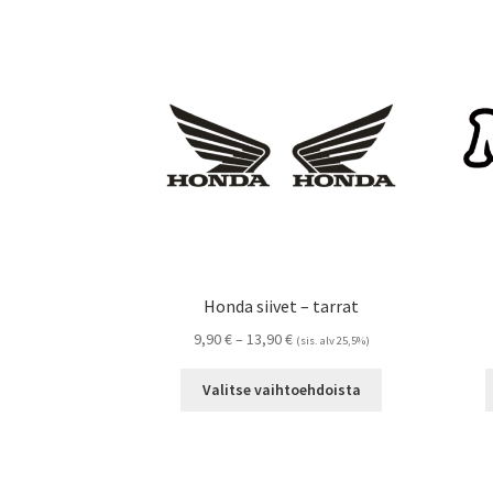
Honda siivet – tarrat
Hintaluokka:
9,90
€
–
13,90
€
(sis. alv 25,5%)
9,90 €
Tällä
-
Valitse vaihtoehdoista
tuotteella
13,90 €
on
useampi
muunnelma.