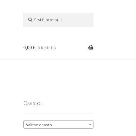
Etsi:
Haku
0,00
€
0 tuotetta
rat
Osastot
Valitse osasto