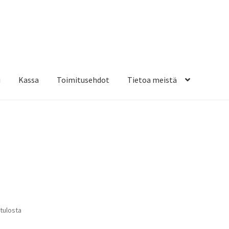
i
Kassa
Toimitusehdot
Tietoa meistä
osteippaukset & teippausten poisto
Muovitarrat & tulostetut tar
en kiinnitysohjeet
Tarrojen kiinnitysohjeet
Teollisuus & Kiinteistö
sa
Suosituimmat
 tulosta
ensin