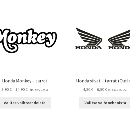
Honda Monkey – tarrat
Honda siivet – tarrat (Outl
Hintaluokka:
Hintaluokka:
8,90
€
–
14,90
€
4,90
€
–
6,90
€
(sis. alv 25,5%)
(sis. alv 25,5%)
8,90 €
4,90 €
Tällä
-
-
Valitse vaihtoehdoista
Valitse vaihtoehdoista
tuotteella
14,90 €
6,90 €
on
useampi
muunnelma.