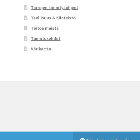
Tarrojen kiinnitysohjeet
Teollisuus & Kiinteistö
Tietoa meistä
Toimitusehdot
Värikartta