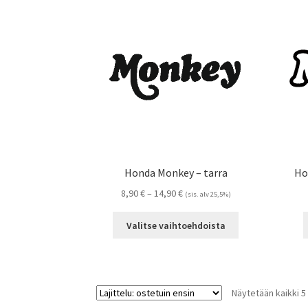
Voit
tehdä
valinnat
tuotteen
sivulla.
Honda Monkey – tarra
Ho
Hintaluokka:
8,90
€
–
14,90
€
(sis. alv 25,5%)
8,90 €
Tällä
-
Valitse vaihtoehdoista
tuotteella
14,90 €
on
useampi
muunnelma.
Näytetään kaikki 5
Voit