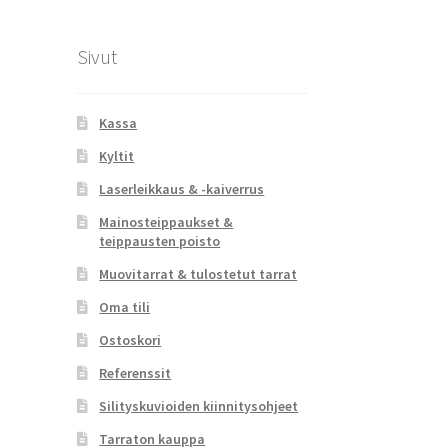
Sivut
Kassa
Kyltit
Laserleikkaus & -kaiverrus
Mainosteippaukset &
teippausten poisto
Muovitarrat & tulostetut tarrat
Oma tili
Ostoskori
Referenssit
Silityskuvioiden kiinnitysohjeet
Tarraton kauppa