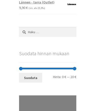
-
Voit
Lännen - tarra (Outlet)
29,90 €
tehdä
9,90
€
(sis. alv 25,5%)
valinnat
tuotteen
sivulla.
Haku:
Suodata hinnan mukaan
Minimihinta
Maksimihinta
Hinta:
0 €
—
20 €
Suodata