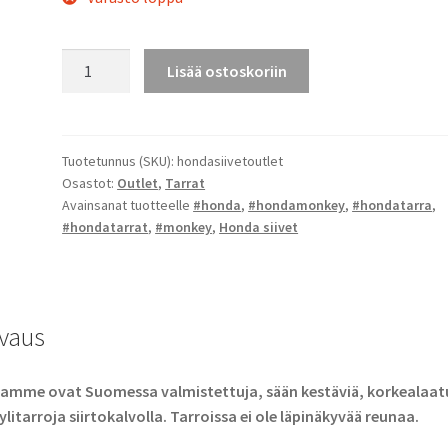
Honda
Lisää ostoskoriin
siivet
-
tarrat
(Outlet)
Tuotetunnus (SKU):
hondasiivetoutlet
Osastot:
Outlet
,
Tarrat
määrä
Avainsanat tuotteelle
#honda
,
#hondamonkey
,
#hondatarra
,
#hondatarrat
,
#monkey
,
Honda siivet
vaus
amme ovat Suomessa valmistettuja, sään kestäviä, korkealaatu
ylitarroja siirtokalvolla. Tarroissa ei ole läpinäkyvää reunaa.