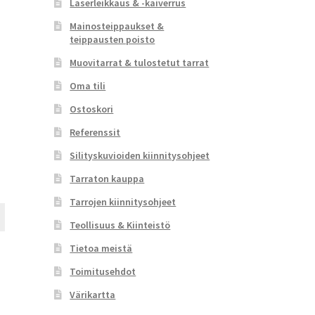
Laserleikkaus & -kaiverrus
Mainosteippaukset &
teippausten poisto
Muovitarrat & tulostetut tarrat
Oma tili
Ostoskori
Referenssit
Silityskuvioiden kiinnitysohjeet
Tarraton kauppa
Tarrojen kiinnitysohjeet
Tällä
Teollisuus & Kiinteistö
tuotteella
on
Tietoa meistä
useampi
Toimitusehdot
muunnelma.
Voit
Värikartta
tehdä