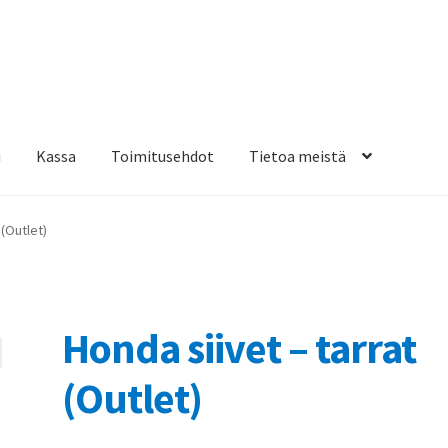
i
Kassa
Toimitusehdot
Tietoa meistä
osteippaukset & teippausten poisto
Muovitarrat & tulostetut tar
 (Outlet)
en kiinnitysohjeet
Tarrojen kiinnitysohjeet
Teollisuus & Kiinteistö
sa
Honda siivet – tarrat
(Outlet)