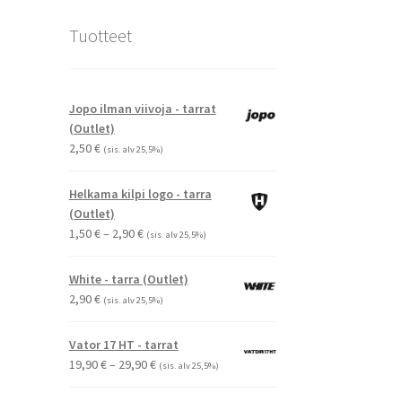
Tuotteet
Jopo ilman viivoja - tarrat
(Outlet)
2,50
€
(sis. alv 25,5%)
Helkama kilpi logo - tarra
(Outlet)
Hintaluokka:
1,50
€
–
2,90
€
(sis. alv 25,5%)
1,50 €
-
White - tarra (Outlet)
2,90 €
2,90
€
(sis. alv 25,5%)
Vator 17 HT - tarrat
Hintaluokka:
19,90
€
–
29,90
€
(sis. alv 25,5%)
19,90 €