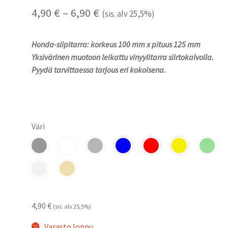
Hintaluokka:
4,90
€
–
6,90
€
(sis. alv 25,5%)
4,90 €
Honda-siipitarra: korkeus 100 mm x pituus 125 mm
-
Yksivärinen muotoon leikattu vinyylitarra siirtokalvolla.
6,90 €
Pyydä tarvittaessa tarjous eri kokoisena.
Väri
4,90
€
(sis. alv 25,5%)
Varasto loppu