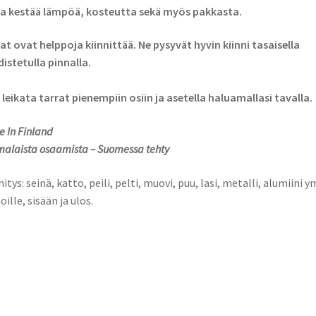
a kestää lämpöä, kosteutta sekä myös pakkasta.
at ovat helppoja kiinnittää. Ne pysyvät hyvin kiinni tasaisella
istetulla pinnalla.
 leikata tarrat pienempiin osiin ja asetella haluamallasi tavalla.
 In Finland
alaista osaamista – Suomessa tehty
nitys: seinä, katto, peili, pelti, muovi, puu, lasi, metalli, alumiini y
oille, sisään ja ulos.