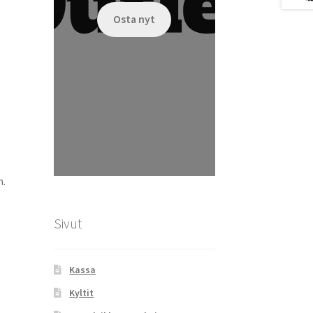
Osta nyt
m.
Sivut
Kassa
Kyltit