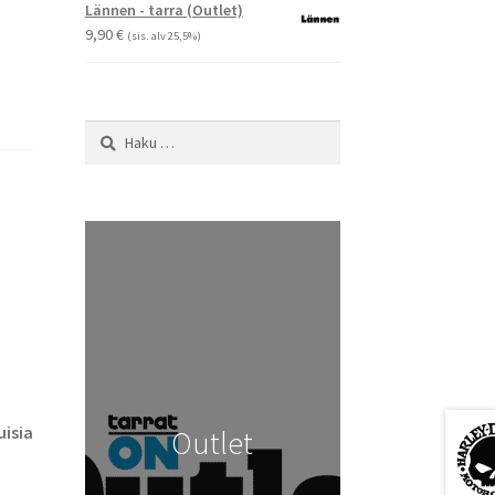
-
Lännen - tarra (Outlet)
29,90 €
9,90
€
(sis. alv 25,5%)
Haku:
isia
Outlet