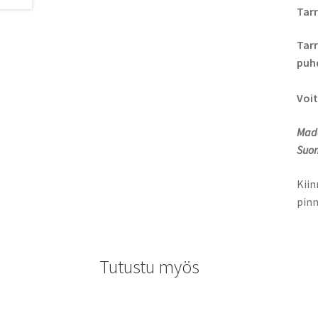
Tarr
Tarr
puhd
Voit
Made
Suom
Kiin
pinn
Tutustu myös