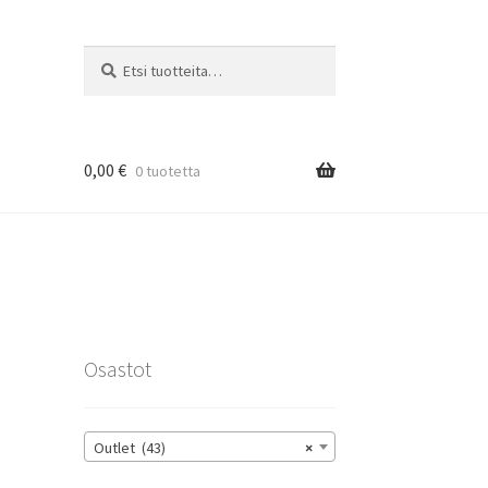
Etsi:
Haku
0,00
€
0 tuotetta
rat
Osastot
Outlet (43)
×