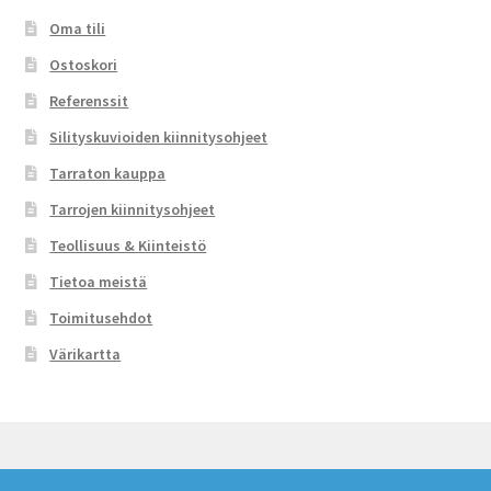
Oma tili
Ostoskori
Referenssit
Silityskuvioiden kiinnitysohjeet
Tarraton kauppa
Tarrojen kiinnitysohjeet
Teollisuus & Kiinteistö
Tietoa meistä
Toimitusehdot
Värikartta