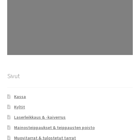
Sivut
Kassa
Kyltit
Laserleikkaus & -kaiverrus
Mainosteippaukset & teippausten poisto
Muovitarrat & tulostetut tarrat