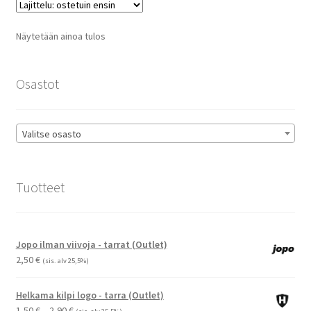
Voit
tehdä
Näytetään ainoa tulos
valinnat
tuotteen
sivulla.
Osastot
Valitse osasto
Tuotteet
Jopo ilman viivoja - tarrat (Outlet)
2,50
€
(sis. alv 25,5%)
Helkama kilpi logo - tarra (Outlet)
Hintaluokka:
1,50
€
–
2,90
€