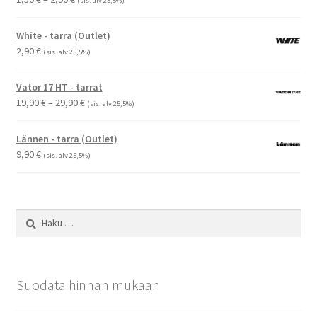
(sis. alv 25,5%)
1,50 €
-
White - tarra (Outlet)
2,90 €
2,90
€
(sis. alv 25,5%)
Vator 17 HT - tarrat
Hintaluokka:
19,90
€
–
29,90
€
(sis. alv 25,5%)
19,90 €
-
Lännen - tarra (Outlet)
29,90 €
9,90
€
(sis. alv 25,5%)
Haku:
Suodata hinnan mukaan