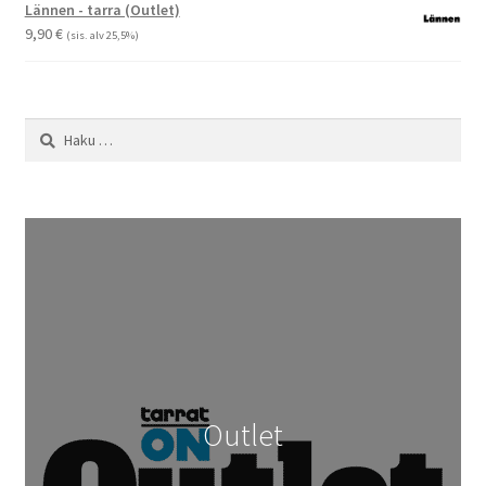
-
Lännen - tarra (Outlet)
29,90 €
9,90
€
(sis. alv 25,5%)
Haku:
Outlet