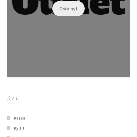
Osta nyt
Sivut
Kassa
Kyltit