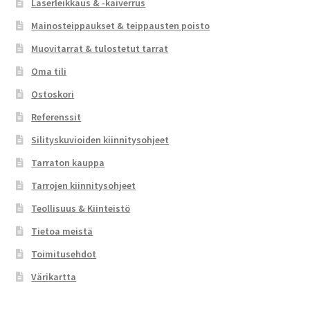
Laserleikkaus & -kaiverrus
Mainosteippaukset & teippausten poisto
Muovitarrat & tulostetut tarrat
Oma tili
Ostoskori
Referenssit
Silityskuvioiden kiinnitysohjeet
Tarraton kauppa
Tarrojen kiinnitysohjeet
Teollisuus & Kiinteistö
Tietoa meistä
Toimitusehdot
Värikartta