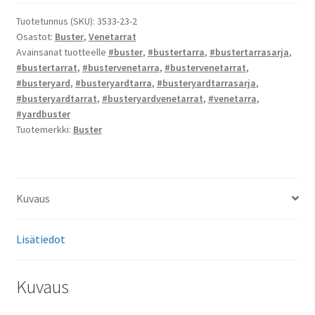
tarrat
määrä
Tuotetunnus (SKU):
3533-23-2
Osastot:
Buster
,
Venetarrat
Avainsanat tuotteelle
#buster
,
#bustertarra
,
#bustertarrasarja
,
#bustertarrat
,
#bustervenetarra
,
#bustervenetarrat
,
#busteryard
,
#busteryardtarra
,
#busteryardtarrasarja
,
#busteryardtarrat
,
#busteryardvenetarrat
,
#venetarra
,
#yardbuster
Tuotemerkki:
Buster
Kuvaus
Lisätiedot
Kuvaus