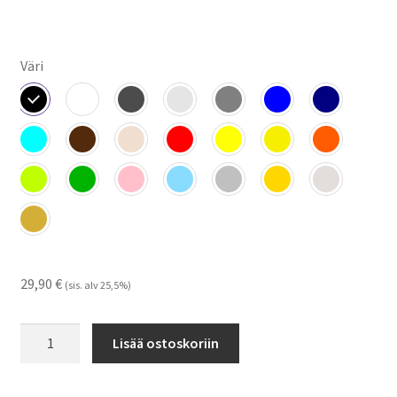
Väri
29,90
€
(sis. alv 25,5%)
Buster
Lisää ostoskoriin
Yard
-