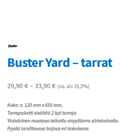
Referenssit
Silityskuvioiden kiinnitysohjeet
Tarrojen kiinnitysohjeet
Buster Yard – tarrat
Teollisuus & Kiinteistö
Tietoa meistä
Hintaluokka:
29,90
€
–
33,90
€
(sis. alv 25,5%)
Toimitusehdot
29,90 €
Koko: n. 120 mm x 650 mm.
-
Värikartta
Tarrapaketti sisältää 2 kpl tarroja.
33,90 €
Yksivärinen muotoon leikattu vinyylitarra siirtokalvolla.
Kassa
Pyydä tarvittaessa tarjous eri kokoisena.