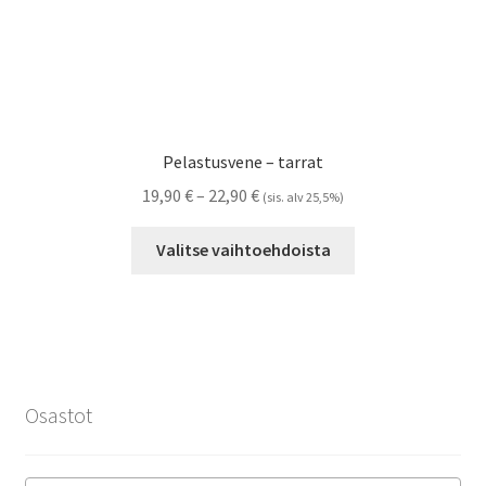
Pelastusvene – tarrat
Hintaluokka:
19,90
€
–
22,90
€
(sis. alv 25,5%)
19,90 €
Tällä
-
Valitse vaihtoehdoista
tuotteella
22,90 €
on
useampi
muunnelma.
Voit
tehdä
Osastot
valinnat
tuotteen
sivulla.