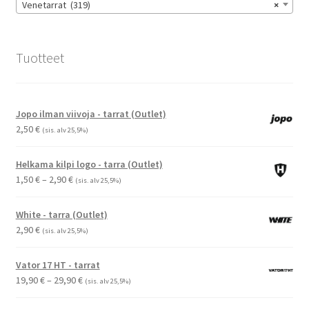
Venetarrat (319)
×
Tuotteet
Jopo ilman viivoja - tarrat (Outlet)
2,50
€
(sis. alv 25,5%)
Helkama kilpi logo - tarra (Outlet)
Hintaluokka:
1,50
€
–
2,90
€
(sis. alv 25,5%)
1,50 €
-
White - tarra (Outlet)
2,90 €
2,90
€
(sis. alv 25,5%)
Vator 17 HT - tarrat
Hintaluokka:
19,90
€
–
29,90
€
(sis. alv 25,5%)
19,90 €