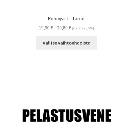
Rönnqvist – tarrat
Hintaluokka:
19,90
€
–
29,80
€
(sis. alv 25,5%)
19,90 €
Tällä
-
Valitse vaihtoehdoista
tuotteella
29,80 €
on
useampi
muunnelma.
Voit
tehdä
valinnat
tuotteen
sivulla.