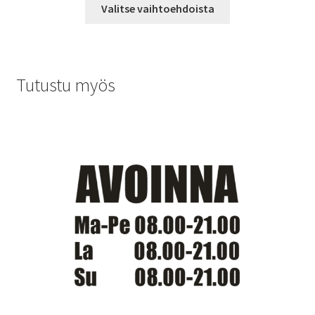
Tällä
-
Valitse vaihtoehdoista
tuotteella
11,90 €
on
useampi
muunnelma.
Tutustu myös
Voit
tehdä
valinnat
tuotteen
sivulla.