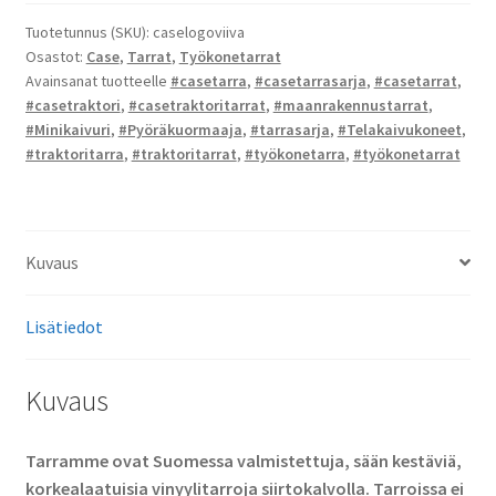
-
tarrat
Tuotetunnus (SKU):
caselogoviiva
Osastot:
Case
,
Tarrat
,
Työkonetarrat
määrä
Avainsanat tuotteelle
#casetarra
,
#casetarrasarja
,
#casetarrat
,
#casetraktori
,
#casetraktoritarrat
,
#maanrakennustarrat
,
#Minikaivuri
,
#Pyöräkuormaaja
,
#tarrasarja
,
#Telakaivukoneet
,
#traktoritarra
,
#traktoritarrat
,
#työkonetarra
,
#työkonetarrat
Kuvaus
Lisätiedot
Kuvaus
Tarramme ovat Suomessa valmistettuja, sään kestäviä,
korkealaatuisia vinyylitarroja siirtokalvolla. Tarroissa ei