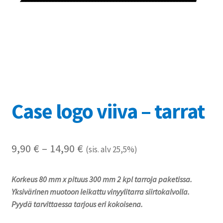
Referenssit
Silityskuvioiden kiinnitysohjeet
Tarrojen kiinnitysohjeet
Teollisuus & Kiinteistö
Case logo viiva – tarrat
Tietoa meistä
Toimitusehdot
Hintaluokka:
9,90
€
–
14,90
€
(sis. alv 25,5%)
9,90 €
Värikartta
Korkeus 80 mm x pituus 300 mm 2 kpl tarroja paketissa.
-
Yksivärinen muotoon leikattu vinyylitarra siirtokalvolla.
Kassa
14,90 €
Pyydä tarvittaessa tarjous eri kokoisena.