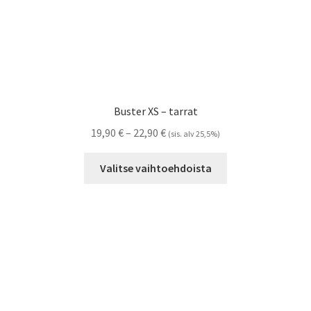
Buster XS – tarrat
Hintaluokka:
19,90
€
–
22,90
€
(sis. alv 25,5%)
19,90 €
Tällä
-
Valitse vaihtoehdoista
tuotteella
22,90 €
on
useampi
muunnelma.
Voit
tehdä
valinnat
tuotteen