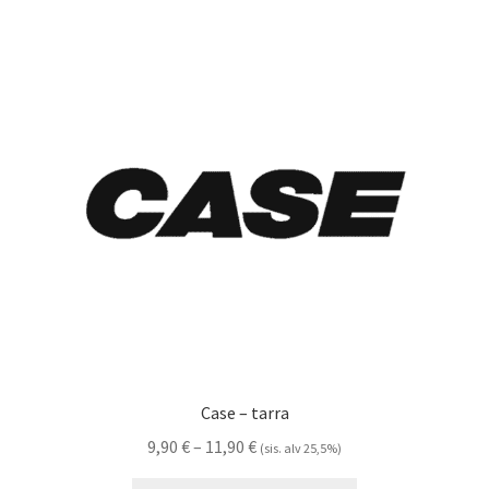
Case – tarra
Hintaluokka:
9,90
€
–
11,90
€
(sis. alv 25,5%)
9,90 €