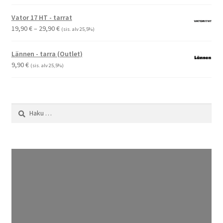
Vator 17 HT - tarrat
Hintaluokka:
19,90
€
–
29,90
€
(sis. alv 25,5%)
19,90 €
-
Lännen - tarra (Outlet)
29,90 €
9,90
€
(sis. alv 25,5%)
Haku: