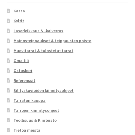
Kassa
Kyltit
Laserleikkaus & -kaiverrus
Mainosteippaukset & teippausten poisto
Muovitarrat & tulostetut tarrat
Oma tili
Ostoskori
Referenssit
Silityskuvioiden kiinnitysohjeet
Tarraton kauppa
Tarrojen kiinnitysohjeet
Teollisuus & Kiinteistö
Tietoa meistä