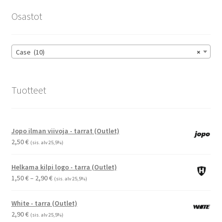
tehdä
Osastot
valinnat
tuotteen
sivulla.
Case (10)
×
Tuotteet
Jopo ilman viivoja - tarrat (Outlet)
2,50
€
(sis. alv 25,5%)
Helkama kilpi logo - tarra (Outlet)
Hintaluokka:
1,50
€
–
2,90
€
(sis. alv 25,5%)
1,50 €
-
White - tarra (Outlet)
2,90 €
2,90
€
(sis. alv 25,5%)