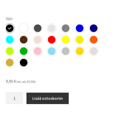
Väri
9,90
€
(sis. alv 25,5%)
Case
Lisää ostoskoriin
logo
viiva