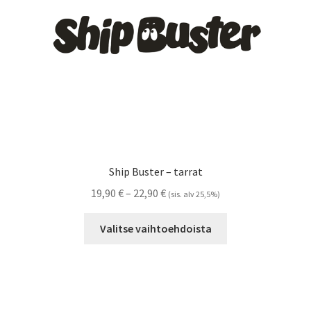
sivulla.
Ship Buster – tarrat
Hintaluokka:
19,90
€
–
22,90
€
(sis. alv 25,5%)
19,90 €
Tällä
-
Valitse vaihtoehdoista
tuotteella
22,90 €
on
useampi
muunnelma.
Voit