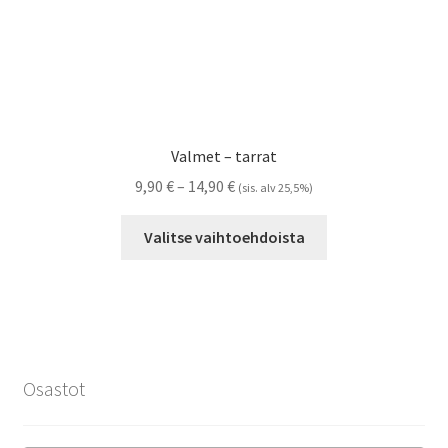
Valmet – tarrat
Hintaluokka:
9,90
€
–
14,90
€
(sis. alv 25,5%)
9,90 €
Tällä
-
Valitse vaihtoehdoista
tuotteella
14,90 €
on
useampi
muunnelma.
Voit
tehdä
Osastot
valinnat
tuotteen