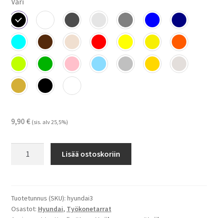
Väri
9,90
€
(sis. alv 25,5%)
Hyundai
Lisää ostoskoriin
-
tarrat
määrä
Tuotetunnus (SKU):
hyundai3
Osastot:
Hyundai
,
Työkonetarrat