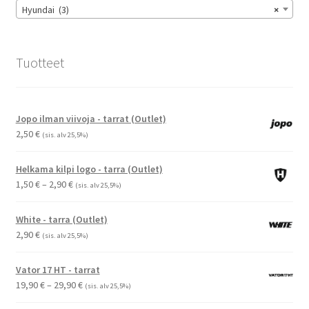
sivulla.
Hyundai (3)
×
Tuotteet
Jopo ilman viivoja - tarrat (Outlet)
2,50
€
(sis. alv 25,5%)
Helkama kilpi logo - tarra (Outlet)
Hintaluokka:
1,50
€
–
2,90
€
(sis. alv 25,5%)
1,50 €
-
White - tarra (Outlet)
2,90 €
2,90
€
(sis. alv 25,5%)
Vator 17 HT - tarrat
Hintaluokka:
19,90
€
–
29,90
€
(sis. alv 25,5%)
19,90 €