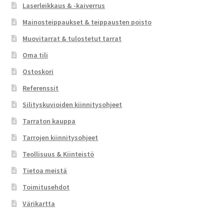
Laserleikkaus & -kaiverrus
Mainosteippaukset & teippausten poisto
Muovitarrat & tulostetut tarrat
Oma tili
Ostoskori
Referenssit
Silityskuvioiden kiinnitysohjeet
Tarraton kauppa
Tarrojen kiinnitysohjeet
Teollisuus & Kiinteistö
Tietoa meistä
Toimitusehdot
Värikartta