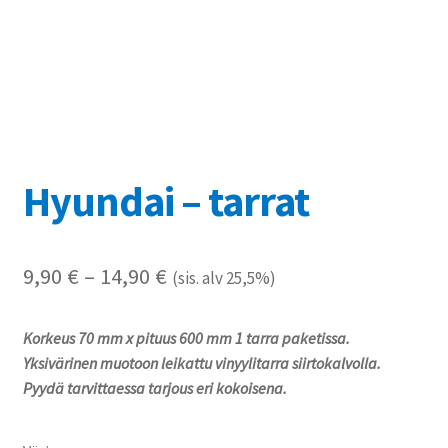
Referenssit
Silityskuvioiden kiinnitysohjeet
Tarrojen kiinnitysohjeet
Teollisuus & Kiinteistö
Hyundai – tarrat
Tietoa meistä
Hintaluokka:
9,90
€
–
14,90
€
(sis. alv 25,5%)
Toimitusehdot
9,90 €
Korkeus 70 mm x pituus 600 mm 1 tarra paketissa.
Värikartta
-
Yksivärinen muotoon leikattu vinyylitarra siirtokalvolla.
14,90 €
Pyydä tarvittaessa tarjous eri kokoisena.
Kassa