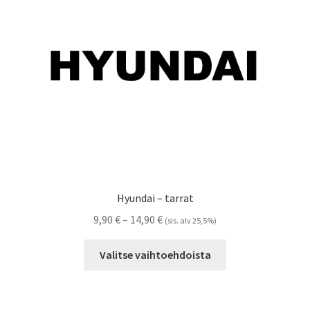
Hyundai – tarrat
Hintaluokka:
9,90
€
–
14,90
€
(sis. alv 25,5%)
9,90 €
Tällä
-
Valitse vaihtoehdoista
tuotteella
14,90 €
on
useampi