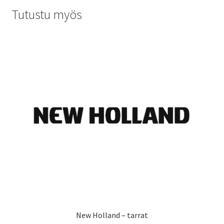
muunnelma.
Tutustu myös
Voit
tehdä
valinnat
tuotteen
sivulla.
New Holland – tarrat