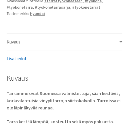
Avainsanat tuotteelle
#tarrattyökoneeseen
,
#työkone
,
#työkonetarra
,
#työkonetarrasarja
,
#työkonetarrat
Tuotemerkki:
Hyundai
Kuvaus
Lisätiedot
Kuvaus
Tarramme ovat Suomessa valmistettuja, sään kestäviä,
korkealaatuisia vinyylitarroja siirtokalvolla. Tarroissa ei
ole läpinäkyvää reunaa.
Tarra kestää lämpöä, kosteutta sekä myös pakkasta.