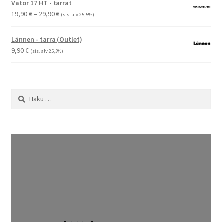
Vator 17 HT - tarrat
Hintaluokka:
19,90
€
–
29,90
€
(sis. alv 25,5%)
19,90 €
-
Lännen - tarra (Outlet)
29,90 €
9,90
€
(sis. alv 25,5%)
Haku: