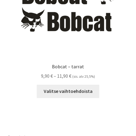
Bobcat – tarrat
Hintaluokka:
9,90
€
–
11,90
€
(sis. alv 25,5%)
9,90 €
Tällä
-
Valitse vaihtoehdoista
tuotteella
11,90 €
on
useampi
muunnelma.
Voit
tehdä