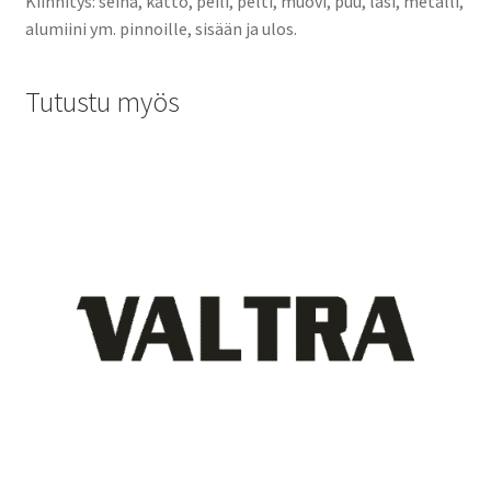
Kiinnitys: seinä, katto, peili, pelti, muovi, puu, lasi, metalli,
alumiini ym. pinnoille, sisään ja ulos.
Tutustu myös