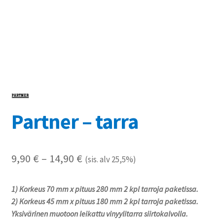
Referenssit
Silityskuvioiden kiinnitysohjeet
Tarrojen kiinnitysohjeet
Teollisuus & Kiinteistö
Partner – tarra
Tietoa meistä
Toimitusehdot
Hintaluokka:
9,90
€
–
14,90
€
(sis. alv 25,5%)
Värikartta
9,90 €
1) Korkeus 70 mm x pituus 280 mm 2 kpl tarroja paketissa.
-
Kassa
2) Korkeus 45 mm x pituus 180 mm 2 kpl tarroja paketissa.
14,90 €
Yksivärinen muotoon leikattu vinyylitarra siirtokalvolla.