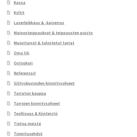
Kassa
Kyltit
Laserleikkaus & -kaiverrus
Mainosteippaukset & teippausten poisto
Muovitarrat & tulostetut tarrat
Oma tili
Ostoskori
Referenssit
Silityskuvioiden kiinnitysohjeet
Tarraton kauppa
Tarrojen kiinnitysohjeet
Teollisuus & Kiinteistö
Tietoa meistä
Toimitusehdot