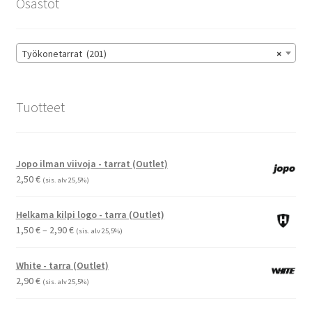
Osastot
valinnat
tuotteen
sivulla.
Työkonetarrat (201)
×
Tuotteet
Jopo ilman viivoja - tarrat (Outlet)
2,50
€
(sis. alv 25,5%)
Helkama kilpi logo - tarra (Outlet)
Hintaluokka:
1,50
€
–
2,90
€
(sis. alv 25,5%)
1,50 €
-
White - tarra (Outlet)
2,90 €
2,90
€
(sis. alv 25,5%)