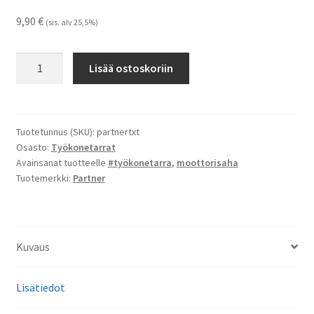
9,90
€
(sis. alv 25,5%)
Partner
Lisää ostoskoriin
-
tarra
määrä
Tuotetunnus (SKU):
partnertxt
Osasto:
Työkonetarrat
Avainsanat tuotteelle
#työkonetarra
,
moottorisaha
Tuotemerkki:
Partner
Kuvaus
Lisätiedot