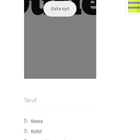
Osta nyt
Sivut
Kassa
Kyltit