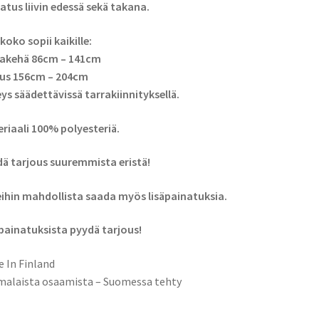
atus liivin edessä sekä takana.
 koko sopii kaikille:
takehä 86cm – 141cm
uus 156cm – 204cm
ys säädettävissä tarrakiinnityksellä.
riaali 100% polyesteriä.
ä tarjous suuremmista eristä!
eihin mahdollista saada myös lisäpainatuksia.
painatuksista pyydä tarjous!
 In Finland
alaista osaamista – Suomessa tehty