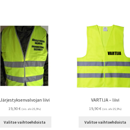
Järjestyksenvalvojan liivi
VARTIJA – liivi
19,90
€
19,90
€
(sis. alv 25,5%)
(sis. alv 25,5%)
Tällä
Valitse vaihtoehdoista
Valitse vaihtoehdoista
tuotteella