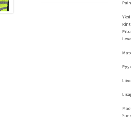
Pain
Yksi
Rin
Pit
Leve
Mate
Pyyd
Liiv
Lisä
Made
Suom