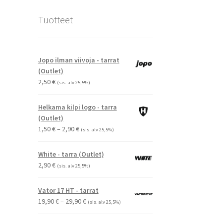
Tuotteet
Jopo ilman viivoja - tarrat
(Outlet)
2,50
€
(sis. alv 25,5%)
Helkama kilpi logo - tarra
(Outlet)
Hintaluokka:
1,50
€
–
2,90
€
(sis. alv 25,5%)
1,50 €
-
White - tarra (Outlet)
2,90 €
2,90
€
(sis. alv 25,5%)
Vator 17 HT - tarrat
Hintaluokka:
19,90
€
–
29,90
€
(sis. alv 25,5%)
19,90 €