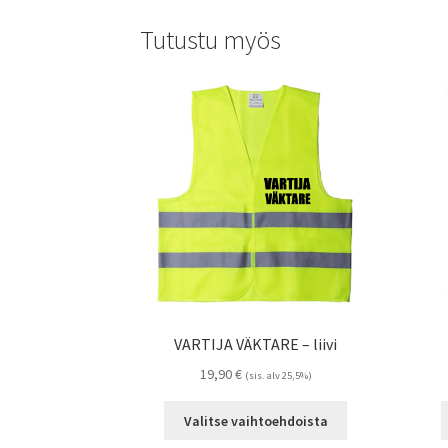
Tutustu myös
VARTIJA VÄKTARE – liivi
19,90
€
(sis. alv 25,5%)
Tällä
Valitse vaihtoehdoista
tuotteella