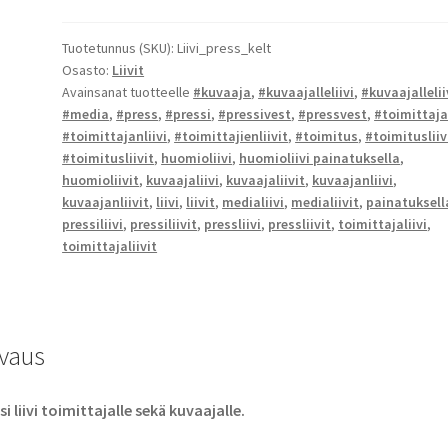
Tuotetunnus (SKU):
Liivi_press_kelt
Osasto:
Liivit
Avainsanat tuotteelle
#kuvaaja
,
#kuvaajalleliivi
,
#kuvaajallelii
#media
,
#press
,
#pressi
,
#pressivest
,
#pressvest
,
#toimittaj
#toimittajanliivi
,
#toimittajienliivit
,
#toimitus
,
#toimitusliiv
#toimitusliivit
,
huomioliivi
,
huomioliivi painatuksella
,
huomioliivit
,
kuvaajaliivi
,
kuvaajaliivit
,
kuvaajanliivi
,
kuvaajanliivit
,
liivi
,
liivit
,
medialiivi
,
medialiivit
,
painatuksell
pressiliivi
,
pressiliivit
,
pressliivi
,
pressliivit
,
toimittajaliivi
,
toimittajaliivit
vaus
si liivi toimittajalle sekä kuvaajalle.