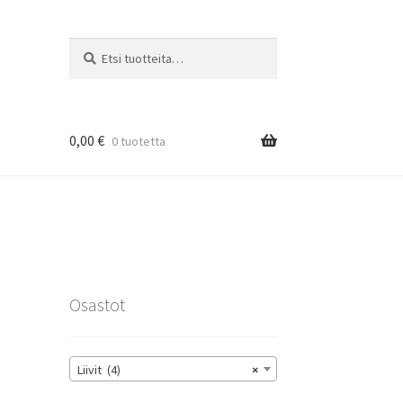
Etsi:
Haku
0,00
€
0 tuotetta
rat
Osastot
Liivit (4)
×