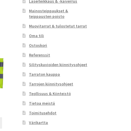
Laserleikkaus & -kaiverrus
Mainosteippaukset &
teippausten poisto
Muovitarrat & tulostetut tarrat
Oma tili
Ostoskori
Referenssit
Silityskuvioiden kiinnitysohjeet
Tarraton kauppa
Tarrojen kiinnitysohjeet
Teollisuus & Kiinteistö
Tietoa meistä
Toimitusehdot
Tällä
Värikartta
tuotteella