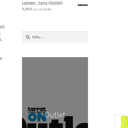
-
Lännen - tarra (Outlet)
29,90 €
9,90
€
(sis. alv 25,5%)
vit
,
a
,
Haku:
i
,
a
,
Outlet