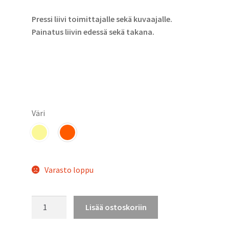
Pressi liivi toimittajalle sekä kuvaajalle.
Painatus liivin edessä sekä takana.
Väri
Varasto loppu
Pressiliivi
Lisää ostoskoriin
määrä