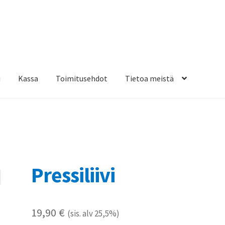
i
Kassa
Toimitusehdot
Tietoa meistä
osteippaukset & teippausten poisto
Muovitarrat & tulostetut tar
en kiinnitysohjeet
Tarrojen kiinnitysohjeet
Teollisuus & Kiinteistö
sa
Pressiliivi
19,90
€
(sis. alv 25,5%)