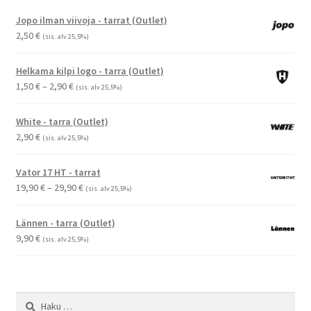
Jopo ilman viivoja - tarrat (Outlet)
2,50
€
(sis. alv 25,5%)
Helkama kilpi logo - tarra (Outlet)
Hintaluokka:
1,50
€
–
2,90
€
(sis. alv 25,5%)
1,50 €
-
White - tarra (Outlet)
2,90 €
2,90
€
(sis. alv 25,5%)
Vator 17 HT - tarrat
Hintaluokka:
19,90
€
–
29,90
€
(sis. alv 25,5%)
19,90 €
-
Lännen - tarra (Outlet)
29,90 €
9,90
€
(sis. alv 25,5%)
Haku: