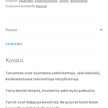
Osastot:
Opasteet
,
Sisustustarrat
,
Tarrat
,
Yritystarrat
Avainsana tuotteelle
Opaste
Kuvaus
Lisätiedot
Kuvaus
Tarramme ovat Suomessa valmistettuja, sään kestäviä,
korkealaatuisia tulostettuja vinyylitarroja.
Tarra kestää lämpöä, kosteutta sekä myös pakkasta.
Tarrat ovat helppoja kiinnittää. Ne pysyvät hyvin kiinni
tasaisella puhdistetulla pinnalla.