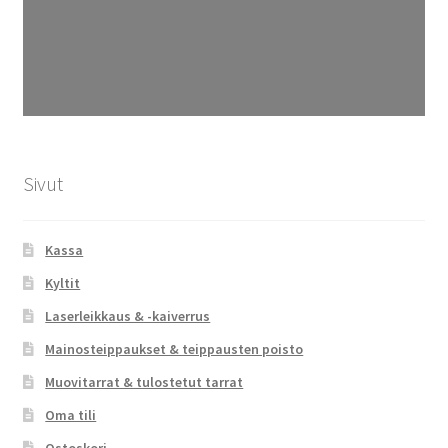
Sivut
Kassa
Kyltit
Laserleikkaus & -kaiverrus
Mainosteippaukset & teippausten poisto
Muovitarrat & tulostetut tarrat
Oma tili
Ostoskori