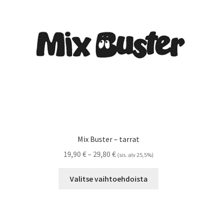
Mix Buster – tarrat
Hintaluokka:
19,90
€
–
29,80
€
(sis. alv 25,5%)
19,90 €
Tällä
-
Valitse vaihtoehdoista
tuotteella
29,80 €
on
useampi