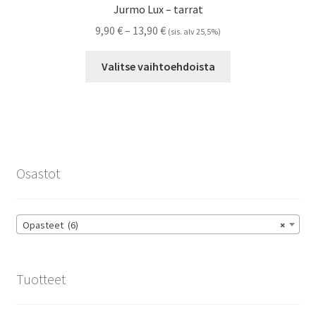
Jurmo Lux – tarrat
Hintaluokka:
9,90
€
–
13,90
€
(sis. alv 25,5%)
9,90 €
Tällä
-
Valitse vaihtoehdoista
tuotteella
13,90 €
on
useampi
muunnelma.
Voit
tehdä
Osastot
valinnat
tuotteen
sivulla.
Opasteet (6)
×
Tuotteet