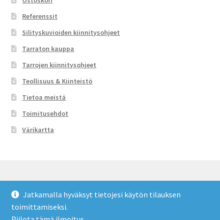
Referenssit
Silityskuvioiden kiinnitysohjeet
Tarraton kauppa
Tarrojen kiinnitysohjeet
Teollisuus & Kiinteistö
Tietoa meistä
Toimitusehdot
Värikartta
Jatkamalla hyväksyt tietojesi käytön tilauksen
© Tarraton 2026
toimittamiseksi.
Toimitusehdot
Built with WooCommerce
.
Piilota tämä ilmoitus