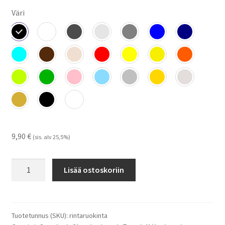
Väri
9,90
€
(sis. alv 25,5%)
Rintaruokinta
Lisää ostoskoriin
-
tarra
määrä
Tuotetunnus (SKU):
rintaruokinta