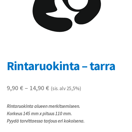
Referenssit
Silityskuvioiden kiinnitysohjeet
Tarrojen kiinnitysohjeet
Teollisuus & Kiinteistö
Rintaruokinta – tarra
Tietoa meistä
Toimitusehdot
Hintaluokka:
9,90
€
–
14,90
€
(sis. alv 25,5%)
9,90 €
Värikartta
Rintaruokinta alueen merkitsemiseen.
-
Korkeus 145 mm x pituus 110 mm.
Kassa
14,90 €
Pyydä tarvittaessa tarjous eri kokoisena.