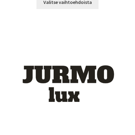
-
Valitse vaihtoehdoista
tuotteella
14,90 €
on
useampi
muunnelma.
Voit
tehdä
valinnat
tuotteen
sivulla.