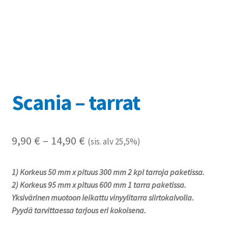
Referenssit
Silityskuvioiden kiinnitysohjeet
Tarrojen kiinnitysohjeet
Teollisuus & Kiinteistö
Scania – tarrat
Tietoa meistä
Hintaluokka:
9,90
€
–
14,90
€
(sis. alv 25,5%)
Toimitusehdot
9,90 €
1) Korkeus 50 mm x pituus 300 mm 2 kpl tarroja paketissa.
Värikartta
-
2) Korkeus 95 mm x pituus 600 mm 1 tarra paketissa.
14,90 €
Yksivärinen muotoon leikattu vinyylitarra siirtokalvolla.
Kassa
Pyydä tarvittaessa tarjous eri kokoisena.