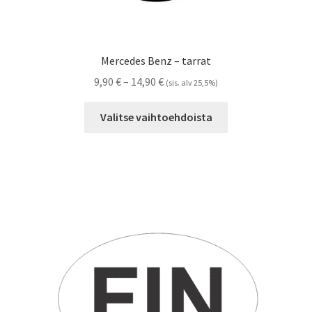
Mercedes Benz – tarrat
Hintaluokka:
9,90
€
–
14,90
€
(sis. alv 25,5%)
9,90 €
Tällä
-
Valitse vaihtoehdoista
tuotteella
14,90 €
on
useampi
muunnelma.
Voit
tehdä
valinnat
tuotteen
sivulla.