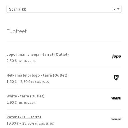
Scania (3)
×
Tuotteet
Jopo ilman viivoja - tarrat (Outlet)
2,50
€
(sis. alv 25,5%)
Helkama kilpi logo - tarra (Outlet)
Hintaluokka:
1,50
€
–
2,90
€
(sis. alv 25,5%)
1,50 €
-
White - tarra (Outlet)
2,90 €
2,90
€
(sis. alv 25,5%)
Vator 17 HT - tarrat
Hintaluokka:
19,90
€
–
29,90
€
(sis. alv 25,5%)