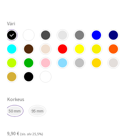
Väri
Korkeus
50 mm
95 mm
9,90
€
(sis. alv 25,5%)