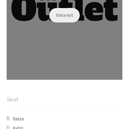
Osta nyt
Sivut
Kassa
Kyltit