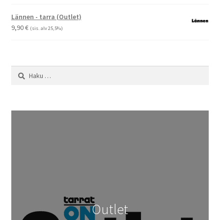
19,90 €
-
Lännen - tarra (Outlet)
29,90 €
9,90
€
(sis. alv 25,5%)
Haku:
Outlet