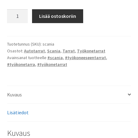
Scania
Lisää ostoskoriin
-
tarrat
määrä
Tuotetunnus (SKU):
scania
Osastot:
Autotarrat
,
Scania
,
Tarrat
,
Työkonetarrat
Avainsanat tuotteelle
#scania
,
#työkoneeseentarrat
,
#työkonetarra
,
#työkonetarrat
Kuvaus
Lisätiedot
Kuvaus