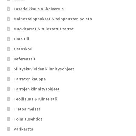
Laserleikkaus & -kaiverrus
Mainosteippaukset & teippausten poisto
Muovitarrat & tulostetut tarrat
Oma tili
Ostoskori
Referenssit
Silityskuvioiden kiinnitysohjeet
Tarraton kauppa
Tarrojen kiinnitysohjeet
Teollisuus & Kiinteistö
Tietoa meistä
Toimitusehdot
Värikartta