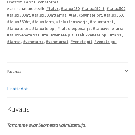
Osastot:
Tarrat
,
Venetarrat
Avainsanat tuotteelle
#talux
,
#talux490
,
#talux490ht
,
#talux500
,
#talux500ht
,
#talux500httarrat
,
#talux500htteipit
,
#talux560
,
#talux560ht
,
#taluxtarra
,
#taluxtarrasarja
,
#taluxtarrat
,
#taluxteipit
,
#taluxteippi
,
#taluxteippisarja
,
#taluxvenetarra
,
#taluxvenetarrat
,
#taluxveneteipit
,
#taluxveneteippi
,
#tarra
,
#tarrat
,
#venetarra
,
#venetarrat
,
#veneteipit
,
#veneteippi
Kuvaus
Lisätiedot
Kuvaus
Tarramme ovat Suomessa valmistettuja.