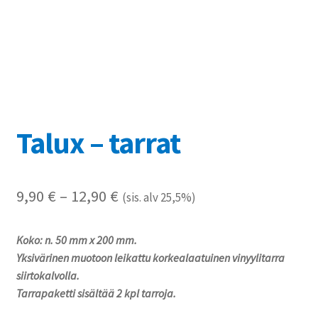
Referenssit
Silityskuvioiden kiinnitysohjeet
Tarrojen kiinnitysohjeet
Teollisuus & Kiinteistö
Talux – tarrat
Tietoa meistä
Hintaluokka:
9,90
€
–
12,90
€
(sis. alv 25,5%)
Toimitusehdot
9,90 €
Koko: n. 50 mm x 200 mm.
Värikartta
-
Yksivärinen muotoon leikattu korkealaatuinen vinyylitarra
12,90 €
siirtokalvolla.
Kassa
Tarrapaketti sisältää 2 kpl tarroja.