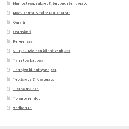
Mainosteippaukset & teippausten poisto
Muovitarrat & tulostetut tarrat
Oma tili
Ostoskori
Referenssit
Silityskuvioiden kiinnitysohjeet
Tarraton kauppa
Tarrojen kiinnitysohjeet
Teollisuus & Kiinteistö
Tietoa meistä
Toimitusehdot
Värikartta