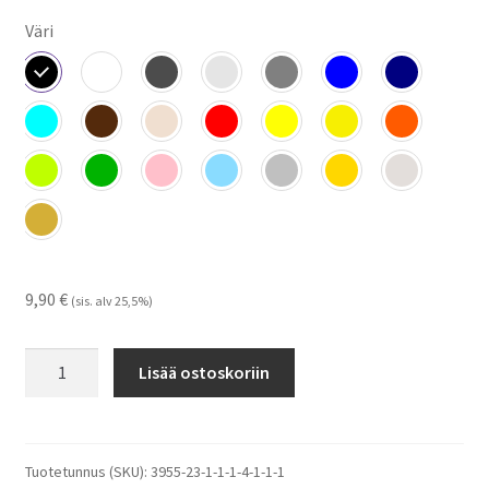
Väri
9,90
€
(sis. alv 25,5%)
Talux
Lisää ostoskoriin
-
tarrat
määrä
Tuotetunnus (SKU):
3955-23-1-1-1-4-1-1-1