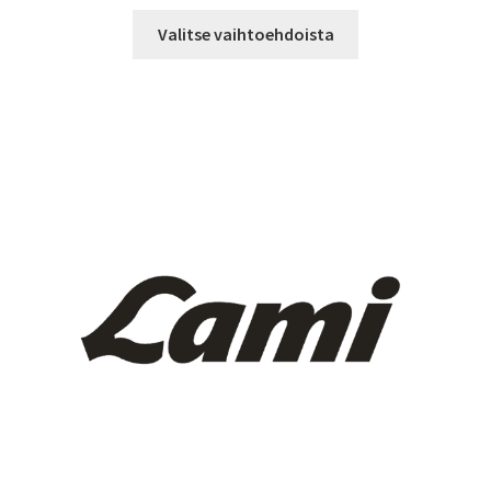
9,90 €
Tällä
-
Valitse vaihtoehdoista
tuotteella
13,90 €
on
useampi
muunnelma.
Voit
tehdä
valinnat
tuotteen
sivulla.