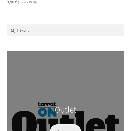
9,90
€
(sis. alv 25,5%)
Haku:
Outlet