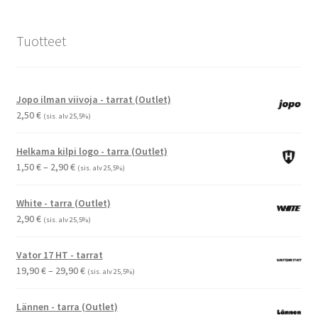
Tuotteet
Jopo ilman viivoja - tarrat (Outlet)
2,50
€
(sis. alv 25,5%)
Helkama kilpi logo - tarra (Outlet)
Hintaluokka:
1,50
€
–
2,90
€
(sis. alv 25,5%)
1,50 €
-
White - tarra (Outlet)
2,90 €
2,90
€
(sis. alv 25,5%)
Vator 17 HT - tarrat
Hintaluokka:
19,90
€
–
29,90
€
(sis. alv 25,5%)
19,90 €
-
Lännen - tarra (Outlet)
29,90 €