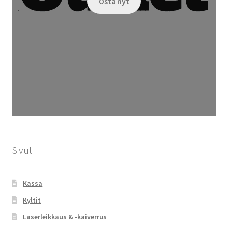
Osta nyt
Sivut
Kassa
Kyltit
Laserleikkaus & -kaiverrus