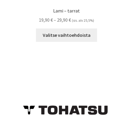
Lami – tarrat
Hintaluokka:
19,90
€
–
29,90
€
(sis. alv 25,5%)
19,90 €
Tällä
-
Valitse vaihtoehdoista
tuotteella
29,90 €
on
useampi
muunnelma.
Voit
tehdä
valinnat
tuotteen
sivulla.