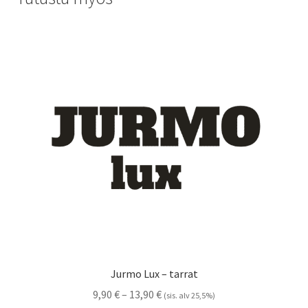
Jurmo Lux – tarrat
Hintaluokka:
9,90
€
–
13,90
€
(sis. alv 25,5%)