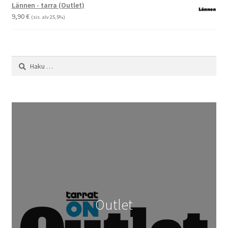
-
Lännen - tarra (Outlet)
29,90 €
9,90
€
(sis. alv 25,5%)
Haku:
Outlet