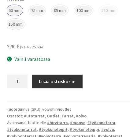
60 mm
75 mm
85 mm
100 mm
120 mm
150 mm
3,90
€
(sis. alv 25,5%)
Vain 1 varastossa
Volvo
Lisää ostoskoriin
hirvi
-
tarrat
(Outlet)
Tuotetunnus (SKU):
volvohirvioutlet
Osastot:
Autotarrat
,
Outlet
,
Tarrat
,
Volvo
määrä
Avainsanat tuotteelle
#hirvitarra
,
#moose
,
#työkonetarra
,
#työkonetarrat
,
#työkoneteipit
,
#työkoneteippi
,
#volvo
,
#volvoontarrat
,
#volvotarra
,
#volvotarrasarja
,
#volvotarrat
,