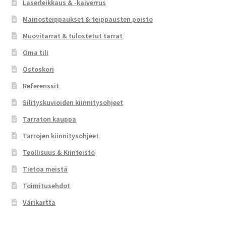
Laserleikkaus & -kaiverrus
Mainosteippaukset & teippausten poisto
Muovitarrat & tulostetut tarrat
Oma tili
Ostoskori
Referenssit
Silityskuvioiden kiinnitysohjeet
Tarraton kauppa
Tarrojen kiinnitysohjeet
Teollisuus & Kiinteistö
Tietoa meistä
Toimitusehdot
Värikartta