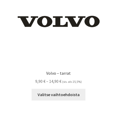
Volvo – tarrat
Hintaluokka:
9,90
€
–
14,90
€
(sis. alv 25,5%)
9,90 €
Tällä
-
Valitse vaihtoehdoista
tuotteella
14,90 €
on
useampi