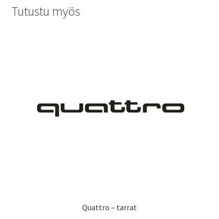
muunnelma.
Tutustu myös
Voit
tehdä
valinnat
tuotteen
sivulla.
Quattro – tarrat