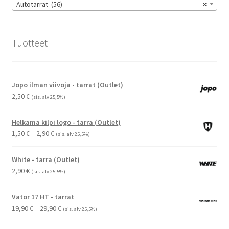
Autotarrat (56)
×
Tuotteet
Jopo ilman viivoja - tarrat (Outlet)
2,50
€
(sis. alv 25,5%)
Helkama kilpi logo - tarra (Outlet)
Hintaluokka:
1,50
€
–
2,90
€
(sis. alv 25,5%)
1,50 €
-
White - tarra (Outlet)
2,90 €
2,90
€
(sis. alv 25,5%)
Vator 17 HT - tarrat
Hintaluokka:
19,90
€
–
29,90
€
(sis. alv 25,5%)
19,90 €