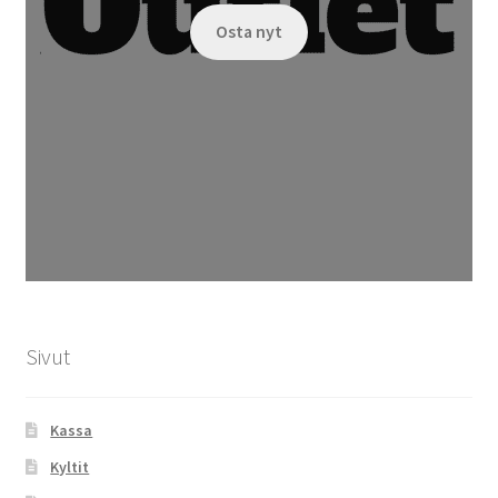
Osta nyt
Sivut
Kassa
Kyltit