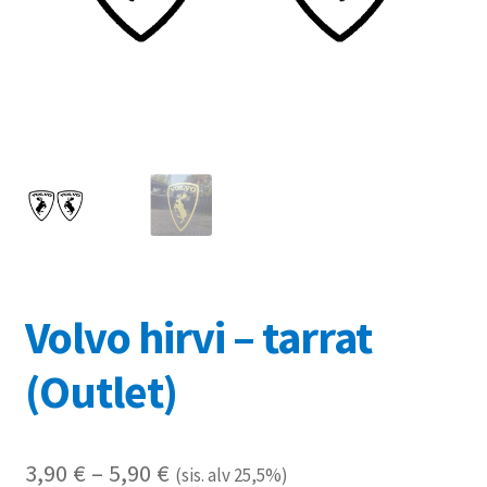
Referenssit
Silityskuvioiden kiinnitysohjeet
Tarrojen kiinnitysohjeet
Teollisuus & Kiinteistö
Tietoa meistä
Toimitusehdot
Volvo hirvi – tarrat
Värikartta
(Outlet)
Kassa
Hintaluokka:
3,90
€
–
5,90
€
(sis. alv 25,5%)