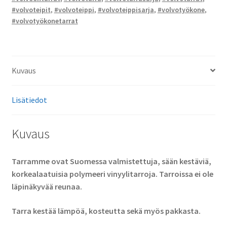
#volvoteipit
,
#volvoteippi
,
#volvoteippisarja
,
#volvotyökone
,
#volvotyökonetarrat
Kuvaus
Lisätiedot
Kuvaus
Tarramme ovat Suomessa valmistettuja, sään kestäviä,
korkealaatuisia polymeeri vinyylitarroja. Tarroissa ei ole
läpinäkyvää reunaa.
Tarra kestää lämpöä, kosteutta sekä myös pakkasta.