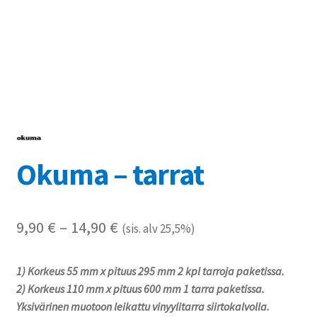
Referenssit
Silityskuvioiden kiinnitysohjeet
Tarrojen kiinnitysohjeet
Teollisuus & Kiinteistö
Okuma – tarrat
Tietoa meistä
Toimitusehdot
Hintaluokka:
9,90
€
–
14,90
€
(sis. alv 25,5%)
Värikartta
9,90 €
1) Korkeus 55 mm x pituus 295 mm 2 kpl tarroja paketissa.
-
Kassa
2) Korkeus 110 mm x pituus 600 mm 1 tarra paketissa.
14,90 €
Yksivärinen muotoon leikattu vinyylitarra siirtokalvolla.