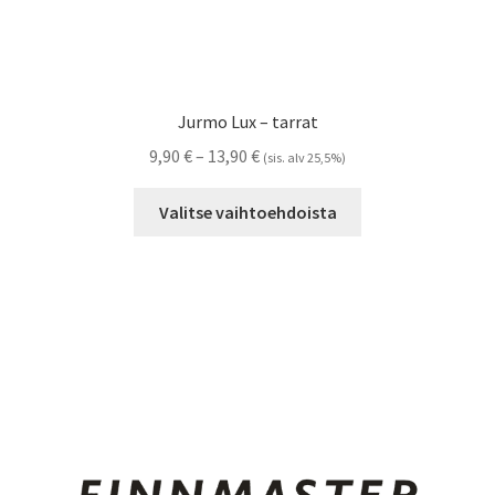
Jurmo Lux – tarrat
Hintaluokka:
9,90
€
–
13,90
€
(sis. alv 25,5%)
9,90 €
Tällä
-
Valitse vaihtoehdoista
tuotteella
13,90 €
on
useampi
muunnelma.
Voit
tehdä
valinnat
tuotteen
sivulla.