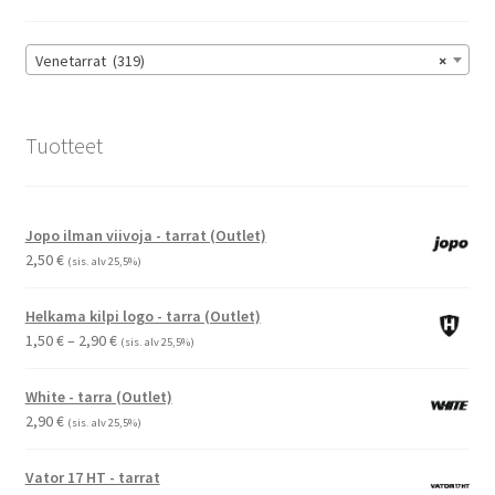
tuotteen
sivulla.
Venetarrat (319)
×
Tuotteet
Jopo ilman viivoja - tarrat (Outlet)
2,50
€
(sis. alv 25,5%)
Helkama kilpi logo - tarra (Outlet)
Hintaluokka:
1,50
€
–
2,90
€
(sis. alv 25,5%)
1,50 €
-
White - tarra (Outlet)
2,90 €
2,90
€
(sis. alv 25,5%)
Vator 17 HT - tarrat