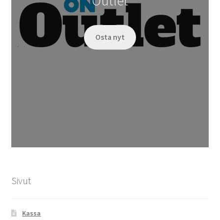
Outlet
Osta nyt
Sivut
Kassa