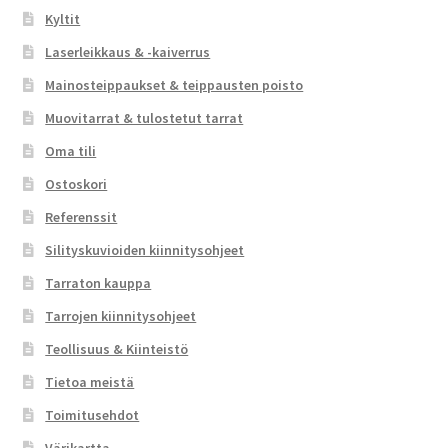
Kyltit
Laserleikkaus & -kaiverrus
Mainosteippaukset & teippausten poisto
Muovitarrat & tulostetut tarrat
Oma tili
Ostoskori
Referenssit
Silityskuvioiden kiinnitysohjeet
Tarraton kauppa
Tarrojen kiinnitysohjeet
Teollisuus & Kiinteistö
Tietoa meistä
Toimitusehdot
Värikartta