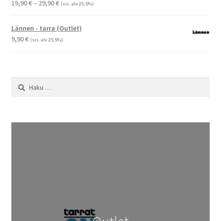
Hintaluokka:
19,90
€
–
29,90
€
(sis. alv 25,5%)
19,90 €
-
Lännen - tarra (Outlet)
29,90 €
9,90
€
(sis. alv 25,5%)
Haku: