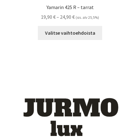
Yamarin 425 R – tarrat
Hintaluokka:
19,90
€
–
24,90
€
(sis. alv 25,5%)
19,90 €
Tällä
-
Valitse vaihtoehdoista
tuotteella
24,90 €
on
useampi
muunnelma.
Voit
tehdä
valinnat
tuotteen
sivulla.