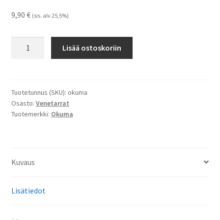
9,90
€
(sis. alv 25,5%)
Okuma
Lisää ostoskoriin
-
tarrat
määrä
Tuotetunnus (SKU):
okuma
Osasto:
Venetarrat
Tuotemerkki:
Okuma
Kuvaus
Lisätiedot