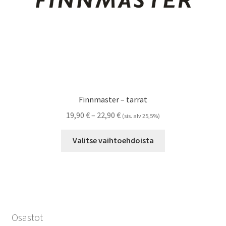
Finnmaster – tarrat
Hintaluokka:
19,90
€
–
22,90
€
(sis. alv 25,5%)
19,90 €
Tällä
-
Valitse vaihtoehdoista
tuotteella
22,90 €
on
useampi
muunnelma.
Voit
tehdä
Osastot
valinnat