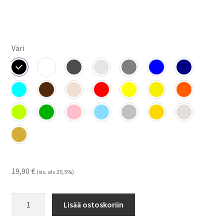
Väri
19,90
€
(sis. alv 25,5%)
Vator
Lisää ostoskoriin
14