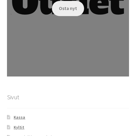
Osta nyt
Sivut
Kassa
Kyltit