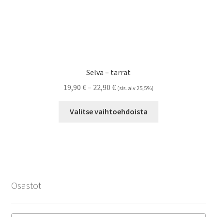
Selva – tarrat
Hintaluokka:
19,90
€
–
22,90
€
(sis. alv 25,5%)
19,90 €
Tällä
-
Valitse vaihtoehdoista
tuotteella
22,90 €
on
useampi
muunnelma.
Voit
tehdä
Osastot
valinnat
tuotteen
sivulla.