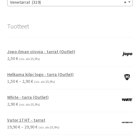
Venetarrat (319)
×
Tuotteet
Jopo ilman viivoja - tarrat (Outlet)
2,50
€
(sis. alv 25,5%)
Helkama kilpi logo - tarra (Outlet)
Hintaluokka:
1,50
€
–
2,90
€
(sis. alv 25,5%)
1,50 €
-
White - tarra (Outlet)
2,90 €
2,90
€
(sis. alv 25,5%)
Vator 17 HT - tarrat
Hintaluokka:
19,90
€
–
29,90
€
(sis. alv 25,5%)
19,90 €