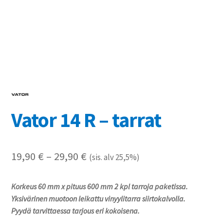
Referenssit
Silityskuvioiden kiinnitysohjeet
Tarrojen kiinnitysohjeet
Teollisuus & Kiinteistö
Vator 14 R – tarrat
Tietoa meistä
Toimitusehdot
Hintaluokka:
19,90
€
–
29,90
€
(sis. alv 25,5%)
Värikartta
19,90 €
Korkeus 60 mm x pituus 600 mm 2 kpl tarroja paketissa.
-
Kassa
Yksivärinen muotoon leikattu vinyylitarra siirtokalvolla.
29,90 €
Pyydä tarvittaessa tarjous eri kokoisena.