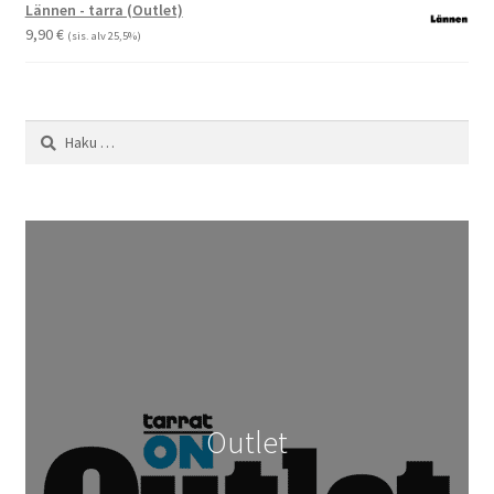
-
Lännen - tarra (Outlet)
29,90 €
9,90
€
(sis. alv 25,5%)
Haku:
Outlet