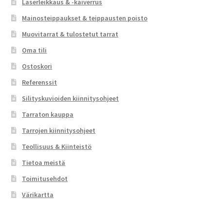
Laserleikkaus & -kaiverrus
Mainosteippaukset & teippausten poisto
Muovitarrat & tulostetut tarrat
Oma tili
Ostoskori
Referenssit
Silityskuvioiden kiinnitysohjeet
Tarraton kauppa
Tarrojen kiinnitysohjeet
Teollisuus & Kiinteistö
Tietoa meistä
Toimitusehdot
Värikartta