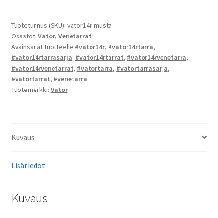
R
-
tarrat
Tuotetunnus (SKU):
vator14r-musta
Osastot:
Vator
,
Venetarrat
määrä
Avainsanat tuotteelle
#vator14r
,
#vator14rtarra
,
#vator14rtarrasarja
,
#vator14rtarrat
,
#vator14rvenetarra
,
#vator14rvenetarrat
,
#vatortarra
,
#vatortarrasarja
,
#vatortarrat
,
#venetarra
Tuotemerkki:
Vator
Kuvaus
Lisätiedot
Kuvaus