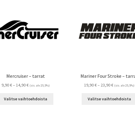
Mercruiser – tarrat
Mariner Four Stroke – tarr
Hintaluokka:
Hintaluokka:
9,90
€
–
14,90
€
19,90
€
–
23,90
€
(sis. alv 25,5%)
(sis. alv 25,5%)
9,90 €
19,90 €
Tällä
-
-
Valitse vaihtoehdoista
Valitse vaihtoehdoista
tuotteella
14,90 €
23,90 €
on
useampi
muunnelma.
Voit