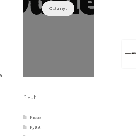
Osta nyt
a
Sivut
Kassa
Kyltit