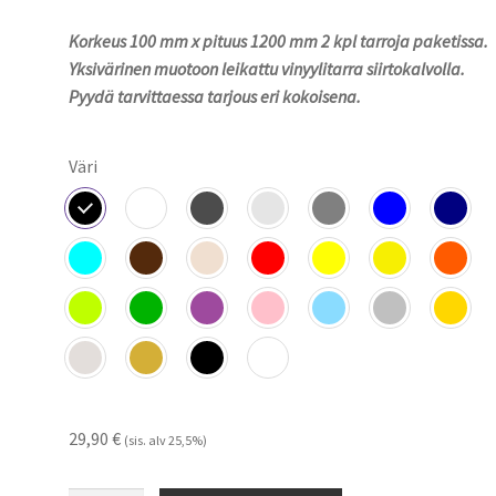
29,90 €
Korkeus 100 mm x pituus 1200 mm 2 kpl tarroja paketissa.
-
Yksivärinen muotoon leikattu vinyylitarra siirtokalvolla.
45,90 €
Pyydä tarvittaessa tarjous eri kokoisena.
Väri
29,90
€
(sis. alv 25,5%)