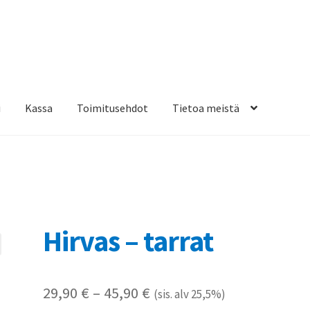
i
Kassa
Toimitusehdot
Tietoa meistä
osteippaukset & teippausten poisto
Muovitarrat & tulostetut tar
en kiinnitysohjeet
Tarrojen kiinnitysohjeet
Teollisuus & Kiinteistö
sa
Hirvas – tarrat
Hintaluokka:
29,90
€
–
45,90
€
(sis. alv 25,5%)