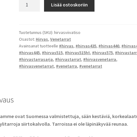
Hirvas
Lisää ostoskoriin
-
tarrat
määrä
Tuotetunnus (SKU):
hirvasviivatiso
Osastot:
Hirvas
,
Venetarrat
Avainsanat tuotteelle
#hirvas
,
#hirvas435
,
#hirvas440
,
#hirvas
#hirvas445
,
#hirvas515
,
#hirvas515ht
,
#hirvas575
,
#hirvastar
#hirvastarrasarja
,
#hirvastarrat
,
#hirvasvenetarra
,
#hirvasvenetarrat
,
#venetarra
,
#venetarrat
vaus
amme ovat Suomessa valmistettuja, sään kestäviä, korkealaatu
ylitarroja siirtokalvolla. Tarroissa ei ole läpinäkyvää reunaa.