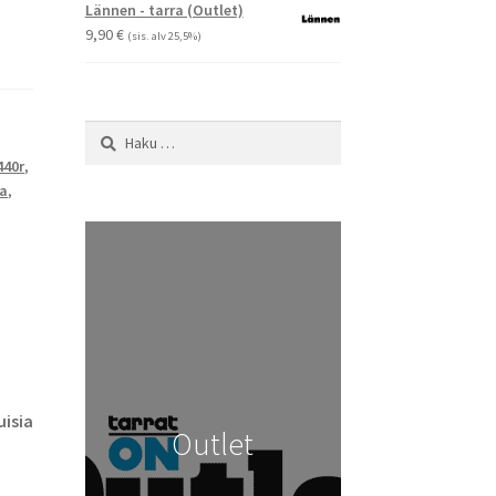
-
Lännen - tarra (Outlet)
29,90 €
9,90
€
(sis. alv 25,5%)
Haku:
440r
,
ra
,
isia
Outlet