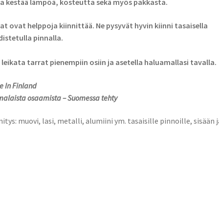
a kestää lämpöä, kosteutta sekä myös pakkasta.
at ovat helppoja kiinnittää. Ne pysyvät hyvin kiinni tasaisella
istetulla pinnalla.
 leikata tarrat pienempiin osiin ja asetella haluamallasi tavalla.
 In Finland
alaista osaamista – Suomessa tehty
nitys: muovi, lasi, metalli, alumiini ym. tasaisille pinnoille, sisään j