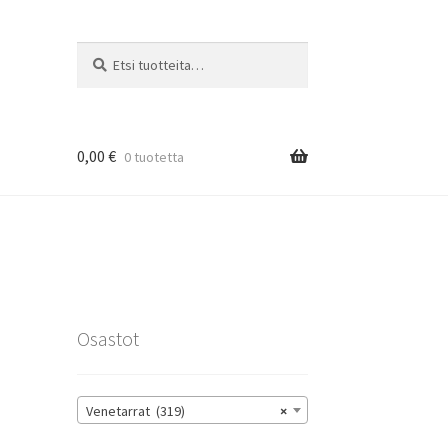
Etsi:
Haku
0,00
€
0 tuotetta
rat
Osastot
Venetarrat (319)
×