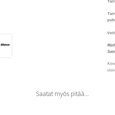
Tarr
Tarr
puhd
Voit
Made
Suom
Kiin
ulos
Saatat myös pitää...