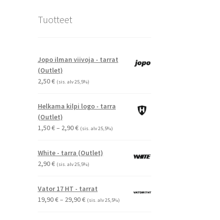
Tuotteet
Jopo ilman viivoja - tarrat
(Outlet)
2,50
€
(sis. alv 25,5%)
Helkama kilpi logo - tarra
(Outlet)
Hintaluokka:
1,50
€
–
2,90
€
(sis. alv 25,5%)
1,50 €
-
White - tarra (Outlet)
2,90 €
2,90
€
(sis. alv 25,5%)
Vator 17 HT - tarrat
Hintaluokka:
19,90
€
–
29,90
€
(sis. alv 25,5%)
19,90 €