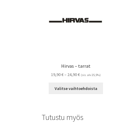
Hirvas – tarrat
Hintaluokka:
19,90
€
–
24,90
€
(sis. alv 25,5%)
19,90 €
Tällä
-
Valitse vaihtoehdoista
tuotteella
24,90 €
on
useampi
muunnelma.
Tutustu myös
Voit
tehdä
valinnat