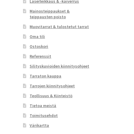
Laserleikkaus & -kaiverrus
Mainosteippaukset &
teippausten poisto
Muovitarrat & tulostetut tarrat
Oma tili
Ostoskori
Referenssit
Silityskuvioiden kiinnitysohjeet
Tarraton kauppa
Tarrojen kiinnitysohjeet
Teollisuus & Kiinteistö
Tietoa meistä
Toimitusehdot
Värikartta