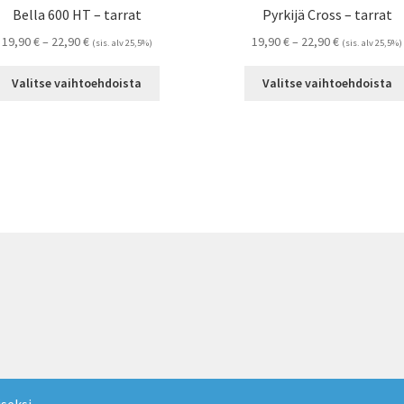
Bella 600 HT – tarrat
Pyrkijä Cross – tarrat
Hintaluokka:
Hintaluokka:
19,90
€
–
22,90
€
19,90
€
–
22,90
€
(sis. alv 25,5%)
(sis. alv 25,5%)
19,90 €
19,90 €
Tällä
-
-
Valitse vaihtoehdoista
Valitse vaihtoehdoista
tuotteella
22,90 €
22,90 €
on
useampi
muunnelma.
Voit
tehdä
valinnat
tuotteen
sivulla.