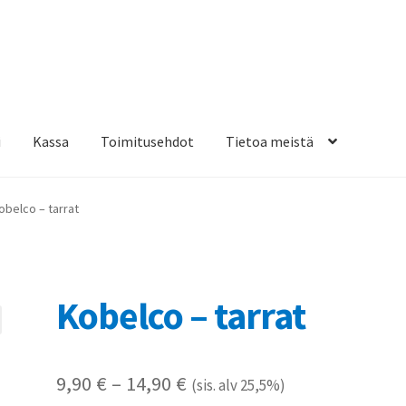
i
Kassa
Toimitusehdot
Tietoa meistä
osteippaukset & teippausten poisto
Muovitarrat & tulostetut tar
obelco – tarrat
en kiinnitysohjeet
Tarrojen kiinnitysohjeet
Teollisuus & Kiinteistö
sa
Kobelco – tarrat
Hintaluokka:
9,90
€
–
14,90
€
(sis. alv 25,5%)