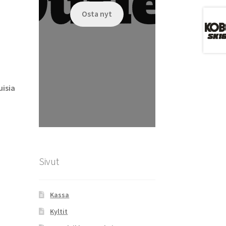
Osta nyt
isia
Sivut
Kassa
Kyltit