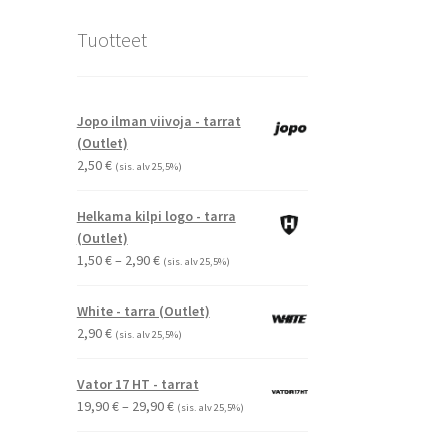
Tuotteet
Jopo ilman viivoja - tarrat
(Outlet)
2,50
€
(sis. alv 25,5%)
Helkama kilpi logo - tarra
(Outlet)
Hintaluokka:
1,50
€
–
2,90
€
(sis. alv 25,5%)
1,50 €
-
White - tarra (Outlet)
2,90 €
2,90
€
(sis. alv 25,5%)
Vator 17 HT - tarrat
Hintaluokka:
19,90
€
–
29,90
€
(sis. alv 25,5%)
19,90 €