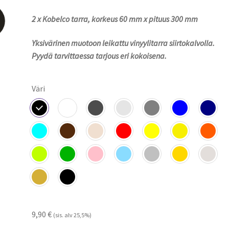
9,90 €
2 x Kobelco tarra, korkeus
60 mm x pituus 300 mm
-
14,90 €
Yksivärinen muotoon leikattu vinyylitarra siirtokalvolla.
Pyydä tarvittaessa tarjous eri kokoisena.
Väri
9,90
€
(sis. alv 25,5%)