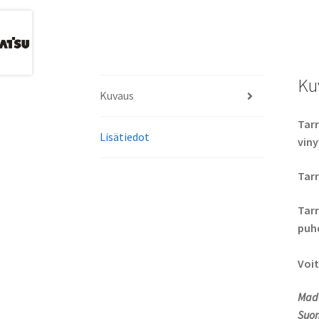
Ku
Kuvaus
Tarr
Lisätiedot
viny
Tarr
Tarr
puhd
Voit
Made
Suom