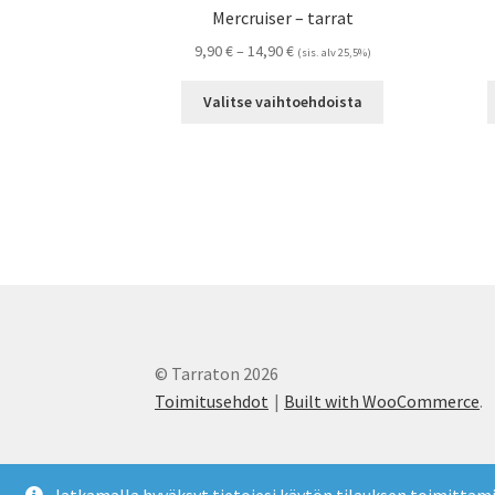
Mercruiser – tarrat
Hintaluokka:
9,90
€
–
14,90
€
(sis. alv 25,5%)
9,90 €
Tällä
-
Valitse vaihtoehdoista
tuotteella
14,90 €
on
useampi
muunnelma.
Voit
tehdä
valinnat
tuotteen
sivulla.
© Tarraton 2026
Toimitusehdot
Built with WooCommerce
.