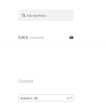
Etsi:
Haku
0,00
€
0 tuotetta
rat
Osastot
Kobelco (6)
×