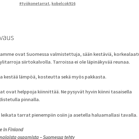
#työkonetarrat
,
kobelcok916
vaus
amme ovat Suomessa valmistettuja, sään kestäviä, korkealaatu
ylitarroja siirtokalvolla. Tarroissa ei ole läpinäkyvää reunaa.
a kestää lämpöä, kosteutta sekä myös pakkasta.
at ovat helppoja kiinnittää. Ne pysyvät hyvin kiinni tasaisella
istetulla pinnalla.
 leikata tarrat pienempiin osiin ja asetella haluamallasi tavalla.
 In Finland
alaista osaamista – Suomessa tehty