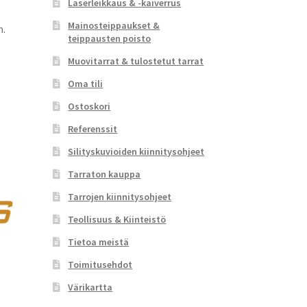
Laserleikkaus & -kaiverrus
Mainosteippaukset &
m.
teippausten poisto
Muovitarrat & tulostetut tarrat
Oma tili
Ostoskori
Referenssit
Silityskuvioiden kiinnitysohjeet
Tarraton kauppa
Tarrojen kiinnitysohjeet
Teollisuus & Kiinteistö
Tietoa meistä
Toimitusehdot
Värikartta