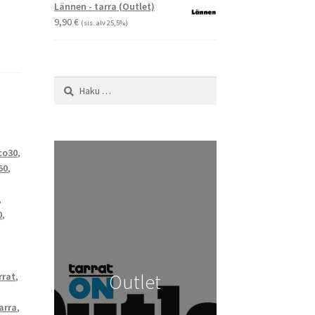
-
Lännen - tarra (Outlet)
29,90 €
9,90
€
(sis. alv 25,5%)
Haku:
co30
,
60
,
,
0
,
,
Outlet
rrat
,
arra
,