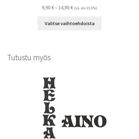
Hintaluokka:
9,90
€
–
14,90
€
(sis. alv 25,5%)
9,90 €
Tällä
-
Valitse vaihtoehdoista
tuotteella
14,90 €
on
useampi
muunnelma.
Tutustu myös
Voit
tehdä
valinnat
tuotteen
sivulla.