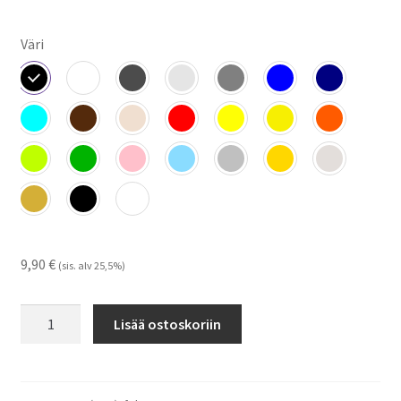
Väri
9,90
€
(sis. alv 25,5%)
Felt
Lisää ostoskoriin
-
tarrat
määrä