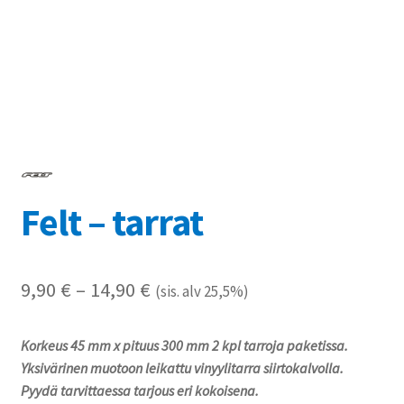
Referenssit
Silityskuvioiden kiinnitysohjeet
Tarrojen kiinnitysohjeet
Teollisuus & Kiinteistö
Felt – tarrat
Tietoa meistä
Toimitusehdot
Hintaluokka:
9,90
€
–
14,90
€
(sis. alv 25,5%)
Värikartta
9,90 €
Korkeus 45 mm x pituus 300 mm 2 kpl tarroja paketissa.
-
Kassa
Yksivärinen muotoon leikattu vinyylitarra siirtokalvolla.
14,90 €
Pyydä tarvittaessa tarjous eri kokoisena.