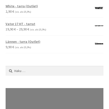
-
White - tarra (Outlet)
2,90 €
2,90
€
(sis. alv 25,5%)
Vator 17 HT - tarrat
Hintaluokka:
19,90
€
–
29,90
€
(sis. alv 25,5%)
19,90 €
-
Lännen - tarra (Outlet)
29,90 €
9,90
€
(sis. alv 25,5%)
Haku: