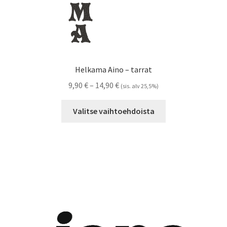
Helkama Aino – tarrat
Hintaluokka:
9,90
€
–
14,90
€
(sis. alv 25,5%)
9,90 €
Tällä
-
Valitse vaihtoehdoista
tuotteella
14,90 €
on
useampi
muunnelma.
Voit
tehdä
valinnat
tuotteen
sivulla.