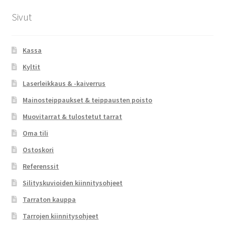
Sivut
Kassa
Kyltit
Laserleikkaus & -kaiverrus
Mainosteippaukset & teippausten poisto
Muovitarrat & tulostetut tarrat
Oma tili
Ostoskori
Referenssit
Silityskuvioiden kiinnitysohjeet
Tarraton kauppa
Tarrojen kiinnitysohjeet