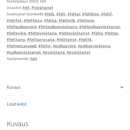
Tuotetunnus (SKU):
felt
Osastot:
Felt
,
Pyörätarrat
Avainsanat tuotteelle
#felb
,
#felt
,
#feltar
,
#feltbmx
,
#feltf
,
#feltfat
,
#feltferza
,
#feltia
,
#feltmtb
,
#feltnine
,
#feltpolkupyörä
,
#feltpolkupyörätarra
,
#feltpolkupyörätarrat
,
#feltpyörä
,
#feltpyörätarra
,
#feltpyörätarrat
,
#feltq
,
#feltqx
,
#felttarra
,
#felttarrasarja
,
#felttarrat
,
#felttk
,
#feltverzaspeed
,
#feltvr
,
#polkupyörä
,
#polkupyörätarra
,
#polkupyörätarrat
,
#pyörätarra
,
#pyörätarrat
Tuotemerkki:
Felt
Kuvaus
Lisätiedot
Kuvaus