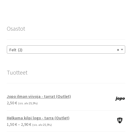
useampi
muunnelma.
Voit
tehdä
Osastot
valinnat
tuotteen
sivulla.
Felt (2)
×
Tuotteet
Jopo ilman viivoja - tarrat (Outlet)
2,50
€
(sis. alv 25,5%)
Helkama kilpi logo - tarra (Outlet)
Hintaluokka:
1,50
€
–
2,90
€
(sis. alv 25,5%)
1,50 €