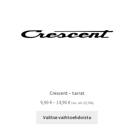
valinnat
tuotteen
sivulla.
Crescent – tarrat
Hintaluokka:
9,90
€
–
14,90
€
(sis. alv 25,5%)
9,90 €
Tällä
-
Valitse vaihtoehdoista
tuotteella
14,90 €
on