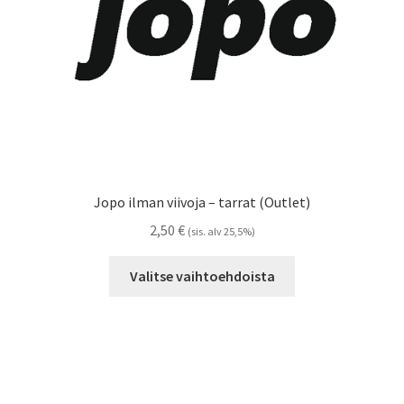
Jopo ilman viivoja – tarrat (Outlet)
2,50
€
(sis. alv 25,5%)
Tällä
Valitse vaihtoehdoista
tuotteella
on
useampi
muunnelma.
Voit
tehdä