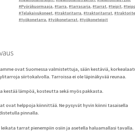
#Pyöräkuormaaja
,
#tarra
,
#tarrasarja
,
#tarrat
,
#teipit
,
#teip
#Telakaivukoneet
,
#traktoritarra
,
#traktoritarrat
,
#traktorite
#työkonetarra
,
#työkonetarrat
,
#työkoneteipit
vaus
amme ovat Suomessa valmistettuja, sään kestäviä, korkealaatu
ylitarroja siirtokalvolla. Tarroissa ei ole läpinäkyvää reunaa.
a kestää lämpöä, kosteutta sekä myös pakkasta.
at ovat helppoja kiinnittää. Ne pysyvät hyvin kiinni tasaisella
istetulla pinnalla.
 leikata tarrat pienempiin osiin ja asetella haluamallasi tavalla.