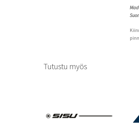
Made
Suom
Kiin
pinn
Tutustu myös