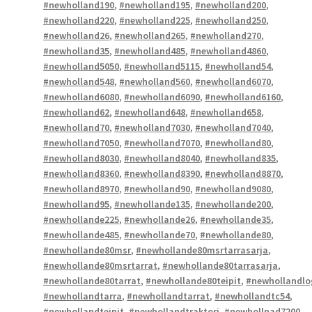
#newholland190
,
#newholland195
,
#newholland200
,
#newholland220
,
#newholland225
,
#newholland250
,
#newholland26
,
#newholland265
,
#newholland270
,
#newholland35
,
#newholland485
,
#newholland4860
,
#newholland5050
,
#newholland5115
,
#newholland54
,
#newholland548
,
#newholland560
,
#newholland6070
,
#newholland6080
,
#newholland6090
,
#newholland6160
,
#newholland62
,
#newholland648
,
#newholland658
,
#newholland70
,
#newholland7030
,
#newholland7040
,
#newholland7050
,
#newholland7070
,
#newholland80
,
#newholland8030
,
#newholland8040
,
#newholland835
,
#newholland8360
,
#newholland8390
,
#newholland8870
,
#newholland8970
,
#newholland90
,
#newholland9080
,
#newholland95
,
#newhollande135
,
#newhollande200
,
#newhollande225
,
#newhollande26
,
#newhollande35
,
#newhollande485
,
#newhollande70
,
#newhollande80
,
#newhollande80msr
,
#newhollande80msrtarrasarja
,
#newhollande80msrtarrat
,
#newhollande80tarrasarja
,
#newhollande80tarrat
,
#newhollande80teipit
,
#newhollandlo
#newhollandtarra
,
#newhollandtarrat
,
#newhollandtc54
,
#newhollandteipit
,
#newhollandtraktori
,
#newhollnad7200
,