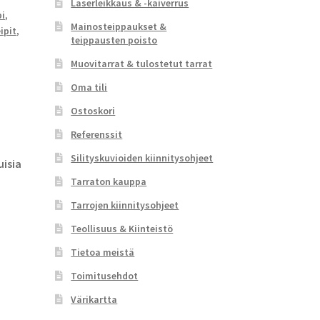
Laserleikkaus & -kaiverrus
pi
,
Mainosteippaukset &
ipit
,
teippausten poisto
Muovitarrat & tulostetut tarrat
Oma tili
Ostoskori
Referenssit
Silityskuvioiden kiinnitysohjeet
isia
Tarraton kauppa
Tarrojen kiinnitysohjeet
Teollisuus & Kiinteistö
Tietoa meistä
Toimitusehdot
Värikartta