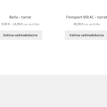
Bella – tarrat
Finnsport 650 AC – tarra
Hintaluokka:
9,90
€
–
14,90
€
49,90
€
(sis. alv 25,5%)
(sis. alv 25,5%)
9,90 €
Tällä
-
Valitse vaihtoehdoista
Valitse vaihtoehdoista
tuotteella
14,90 €
on
useampi
muunnelma.
Voit
tehdä
valinnat
tuotteen
sivulla.