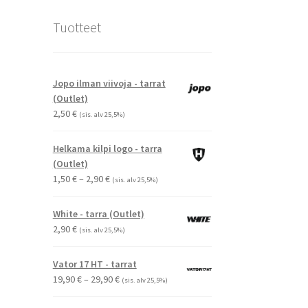
Tuotteet
Jopo ilman viivoja - tarrat
(Outlet)
2,50
€
(sis. alv 25,5%)
Helkama kilpi logo - tarra
(Outlet)
Hintaluokka:
1,50
€
–
2,90
€
(sis. alv 25,5%)
1,50 €
-
White - tarra (Outlet)
2,90 €
2,90
€
(sis. alv 25,5%)
Vator 17 HT - tarrat
Hintaluokka:
19,90
€
–
29,90
€
(sis. alv 25,5%)
19,90 €