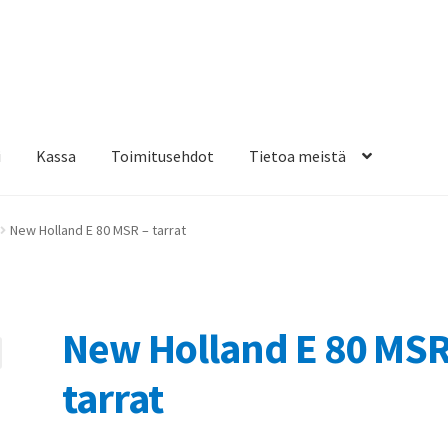
i
Kassa
Toimitusehdot
Tietoa meistä
osteippaukset & teippausten poisto
Muovitarrat & tulostetut tar
New Holland E 80 MSR – tarrat
en kiinnitysohjeet
Tarrojen kiinnitysohjeet
Teollisuus & Kiinteistö
sa
New Holland E 80 MSR
tarrat