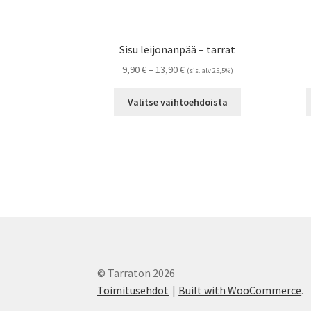
Sisu leijonanpää – tarrat
Hintaluokka:
9,90
€
–
13,90
€
(sis. alv 25,5%)
9,90 €
Tällä
-
Valitse vaihtoehdoista
tuotteella
13,90 €
on
useampi
muunnelma.
Voit
tehdä
valinnat
tuotteen
sivulla.
© Tarraton 2026
Toimitusehdot
Built with WooCommerce
.