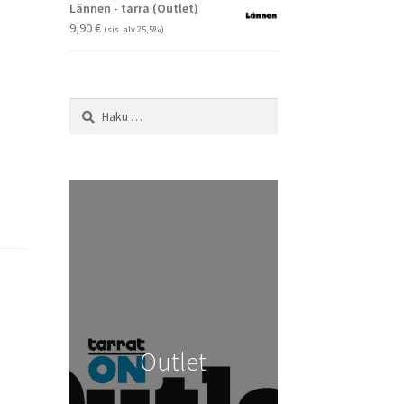
-
Lännen - tarra (Outlet)
29,90 €
9,90
€
(sis. alv 25,5%)
Haku:
Outlet