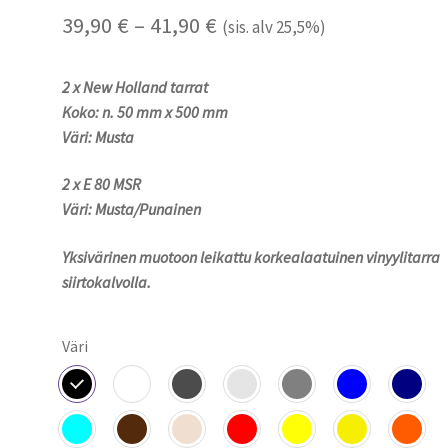
Hintaluokka:
39,90
€
–
41,90
€
(sis. alv 25,5%)
39,90 €
2 x New Holland tarrat
-
Koko: n. 50 mm x 500 mm
41,90 €
Väri: Musta
2 x E 80 MSR
Väri: Musta/Punainen
Yksivärinen muotoon leikattu korkealaatuinen vinyylitarra
siirtokalvolla.
Väri