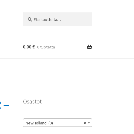
Etsi:
Haku
0,00
€
0 tuotetta
rat
 –
Osastot
NewHolland (9)
×