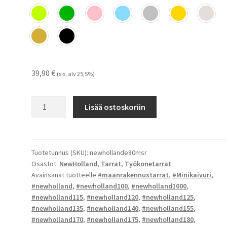
39,90
€
(sis. alv 25,5%)
New
Lisää ostoskoriin
Holland
E
80
MSR
Tuotetunnus (SKU):
newhollande80msr
Osastot:
NewHolland
,
Tarrat
,
Työkonetarrat
-
Avainsanat tuotteelle
#maanrakennustarrat
,
#Minikaivuri
,
tarrat
#newholland
,
#newholland100
,
#newholland1000
,
määrä
#newholland115
,
#newholland120
,
#newholland125
,
#newholland135
,
#newholland140
,
#newholland155
,
#newholland170
,
#newholland175
,
#newholland180
,