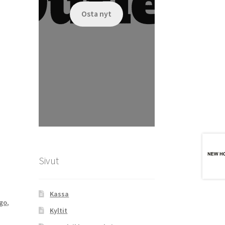
Osta nyt
Sivut
Kassa
go
,
Kyltit