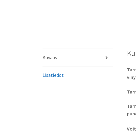
Ku
Kuvaus
Tarr
Lisätiedot
viny
Tarr
Tarr
puhd
Voit